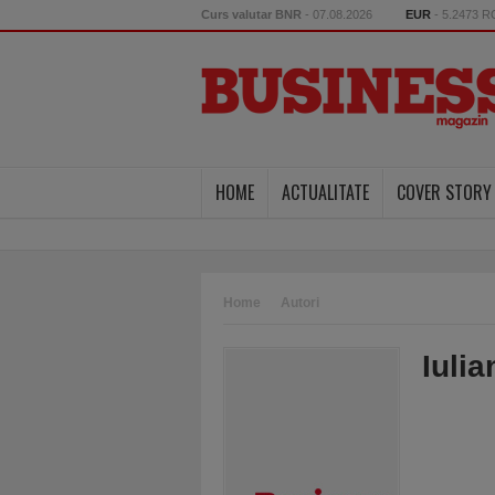
Curs valutar BNR
- 07.08.2026
EUR
- 5.2473 
HOME
ACTUALITATE
COVER STORY
Home
Autori
Iuli