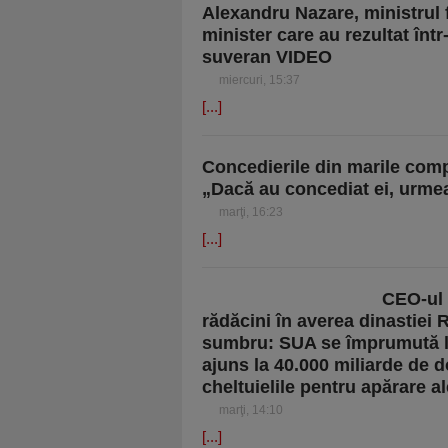
Alexandru Nazare, ministrul f
minister care au rezultat înt
suveran VIDEO
miercuri, 15:37
[...]
Concedierile din marile compa
„Dacă au concediat ei, urmea
marţi, 16:23
[...]
CEO-ul 
rădăcini în averea dinastiei 
sumbru: SUA se împrumută la
ajuns la 40.000 miliarde de d
cheltuielile pentru apărare ale
marţi, 14:10
[...]