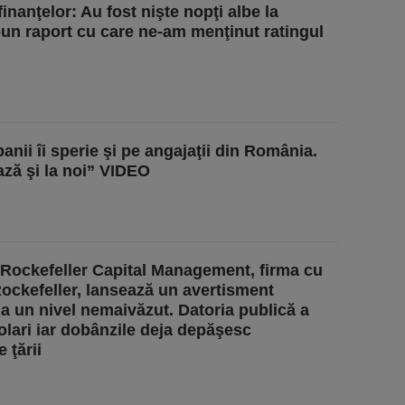
inanţelor: Au fost nişte nopţi albe la
r-un raport cu care ne-am menţinut ratingul
nii îi sperie şi pe angajaţii din România.
ză şi la noi” VIDEO
Rockefeller Capital Management, firma cu
Rockefeller, lansează un avertisment
 un nivel nemaivăzut. Datoria publică a
olari iar dobânzile deja depăşesc
 ţării