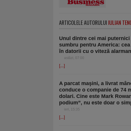
ARTICOLELE AUTORULUI
IULIAN TEN
Unul dintre cei mai puternic
sumbru pentru America: cea 
în datorii cu o viteză alarma
astăzi, 07:00
[...]
A parcat maşini, a livrat mân
conduce o companie de 74 mld
dolari. Cine este Mark Rowan
podium”, nu este doar o sim
ieri, 15:35
[...]