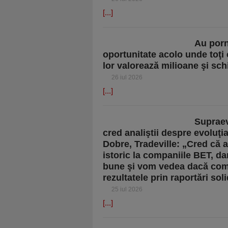
[...]
Au porn
oportunitate acolo unde toţi 
lor valorează milioane şi sch
26 iul 2026
[...]
Supraev
cred analiştii despre evoluţi
Dobre, Tradeville: „Cred că 
istoric la companiile BET, da
bune şi vom vedea dacă comp
rezultatele prin raportări so
25 iul 2026
[...]