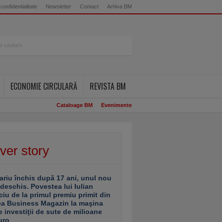
 confidentialitate
Newsletter
Contact
Arhiva BM
ECONOMIE CIRCULARĂ
REVISTA BM
Cataloage BM
Evenimente
ver story
ariu închis după 17 ani, unul nou
 deschis. Povestea lui Iulian
ciu de la primul premiu primit din
ea Business Magazin la maşina
e investiţii de sute de milioane
uro