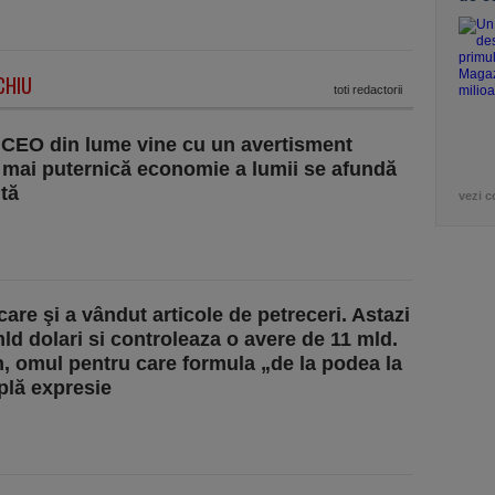
CHIU
toti redactorii
i CEO din lume vine cu un avertisment
mai puternică economie a lumii se afundă
ntă
vezi c
care şi a vândut articole de petreceri. Astazi
 dolari si controleaza o avere de 11 mld.
, omul pentru care formula „de la podea la
plă expresie