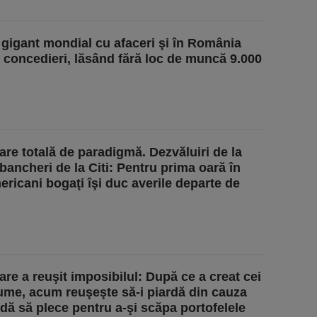
 gigant mondial cu afaceri şi în România
 concedieri, lăsând fără loc de muncă 9.000
re totală de paradigmă. Dezvăluiri de la
 bancheri de la Citi: Pentru prima oară în
ericani bogaţi îşi duc averile departe de
are a reuşit imposibilul: După ce a creat cei
 lume, acum reuşeşte să-i piardă din cauza
adă să plece pentru a-şi scăpa portofelele