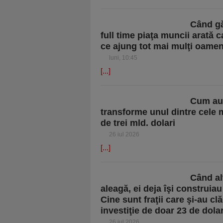
Când gă
full time piaţa muncii arată 
ce ajung tot mai mulţi oamen
luni, 10:45
[...]
Cum au 
transforme unul dintre cele 
de trei mld. dolari
26 iul 2026
[...]
Când alţ
aleagă, ei deja îşi construiau
Cine sunt fraţii care şi-au cl
investiţie de doar 23 de dola
26 iul 2026