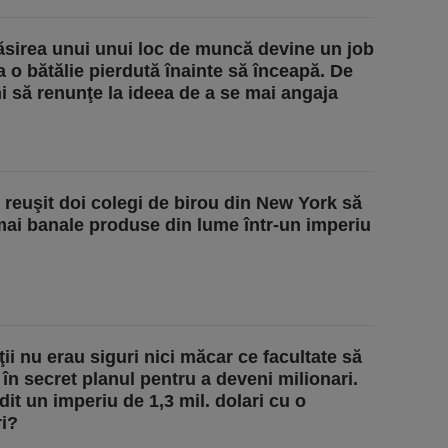
sirea unui unui loc de muncă devine un job
ca o bătălie pierdută înainte să înceapă. De
i să renunţe la ideea de a se mai angaja
reuşit doi colegi de birou din New York să
mai banale produse din lume într-un imperiu
ii nu erau siguri nici măcar ce facultate să
 în secret planul pentru a deveni milionari.
ădit un imperiu de 1,3 mil. dolari cu o
ri?