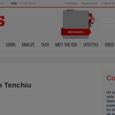
RON
USD
- 4.5595 RON
Publicitate
Abonamente
Politica de
ABONARE
LIDERI
ANALIZE
TECH
MEET THE CEO
LIFESTYLE
VIDEO
Co
an Tenchiu
Un p
abia
Stan
part
lui d
de e