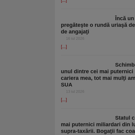
[...]
Încă un
pregăteşte o rundă uriaşă de
de angajaţi
16 iul 2026
[...]
Schimba
unul dintre cei mai puternici
cariera mea, tot mai mulţi am
SUA
13 iul 2026
[...]
Statul c
mai puternici miliardari din
supra-taxării. Bogaţii fac co