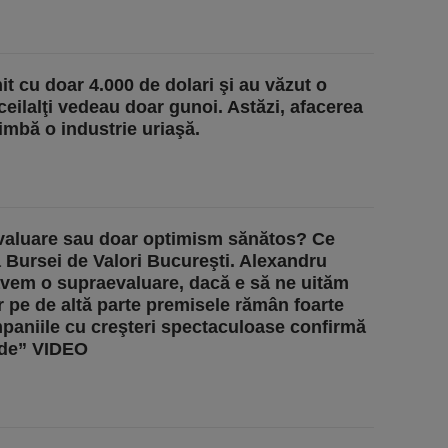
it cu doar 4.000 de dolari şi au văzut o
ceilalţi vedeau doar gunoi. Astăzi, afacerea
imbă o industrie uriaşă.
aluare sau doar optimism sănătos? Ce
a Bursei de Valori Bucureşti. Alexandru
avem o supraevaluare, dacă e să ne uităm
r pe de altă parte premisele rămân foarte
aniile cu creşteri spectaculoase confirmă
lide” VIDEO