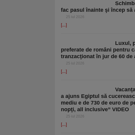
Schimba
fac pasul înainte şi încep să
25 iul 2026
[...]
Luxul, 
preferate de români pentru c
tranzacţionat în jur de 60 d
25 iul 2026
[...]
Vacanţa
a ajuns Egiptul să cucerească
mediu e de 730 de euro de pe
nopţi, all inclusive” VIDEO
25 iul 2026
[...]