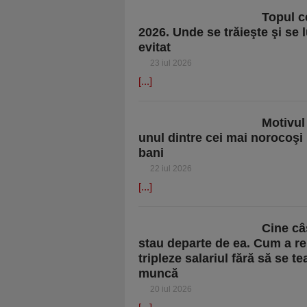
Topul c
2026. Unde se trăieşte şi se 
evitat
23 iul 2026
[...]
Motivul
unul dintre cei mai norocoşi
bani
22 iul 2026
[...]
Cine câ
stau departe de ea. Cum a reu
tripleze salariul fără să se t
muncă
20 iul 2026