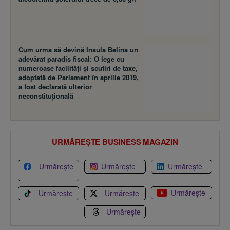
Cum urma să devină Insula Belina un
adevărat paradis fiscal: O lege cu
numeroase facilităţi şi scutiri de taxe,
adoptată de Parlament în aprilie 2019,
a fost declarată ulterior
neconstituţională
URMĂREȘTE BUSINESS MAGAZIN
Urmărește
Urmărește
Urmărește
Urmărește
Urmărește
Urmărește
Urmărește