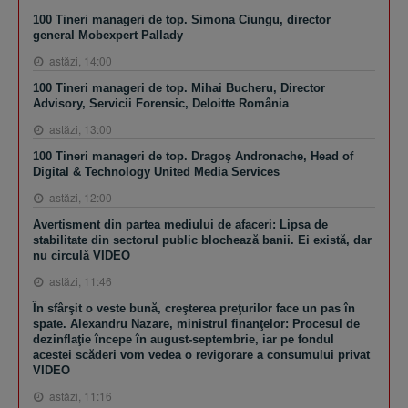
100 Tineri manageri de top. Simona Ciungu, director
general Mobexpert Pallady
astăzi, 14:00
100 Tineri manageri de top. Mihai Bucheru, Director
Advisory, Servicii Forensic, Deloitte România
astăzi, 13:00
100 Tineri manageri de top. Dragoş Andronache, Head of
Digital & Technology United Media Services
astăzi, 12:00
Avertisment din partea mediului de afaceri: Lipsa de
stabilitate din sectorul public blochează banii. Ei există, dar
nu circulă VIDEO
astăzi, 11:46
În sfârşit o veste bună, creşterea preţurilor face un pas în
spate. Alexandru Nazare, ministrul finanţelor: Procesul de
dezinflaţie începe în august-septembrie, iar pe fondul
acestei scăderi vom vedea o revigorare a consumului privat
VIDEO
astăzi, 11:16