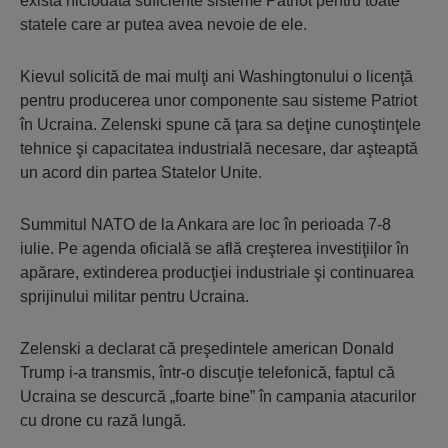
exista niciodată suficiente sisteme Patriot pentru toate
statele care ar putea avea nevoie de ele.
Kievul solicită de mai mulţi ani Washingtonului o licenţă
pentru producerea unor componente sau sisteme Patriot
în Ucraina. Zelenski spune că ţara sa deţine cunoştinţele
tehnice şi capacitatea industrială necesare, dar aşteaptă
un acord din partea Statelor Unite.
Summitul NATO de la Ankara are loc în perioada 7-8
iulie. Pe agenda oficială se află creşterea investiţiilor în
apărare, extinderea producţiei industriale şi continuarea
sprijinului militar pentru Ucraina.
Zelenski a declarat că preşedintele american Donald
Trump i-a transmis, într-o discuţie telefonică, faptul că
Ucraina se descurcă „foarte bine” în campania atacurilor
cu drone cu rază lungă.