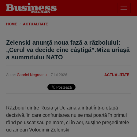
Desch
meniu
HOME
ACTUALITATE
Zelenski anunţă noua fază a războiului:
„Cerul va decide cine câştigă”.Miza uriaşă
a summitului NATO
Autor:
Gabriel Negreanu
7 iul 2026
ACTUALITATE
Războiul dintre Rusia şi Ucraina a intrat într-o etapă
decisivă, în care confruntarea nu se mai poartă în primul
rând pe uscat sau pe mare, ci în aer, susţine preşedintele
ucrainean Volodimir Zelenski.