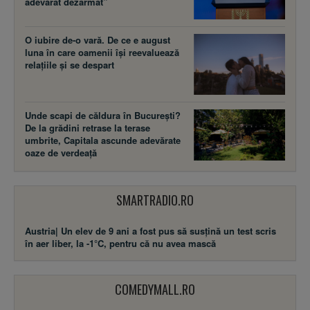
adevărat dezarmat”
O iubire de-o vară. De ce e august
luna în care oamenii își reevaluează
relațiile și se despart
Unde scapi de căldura în București?
De la grădini retrase la terase
umbrite, Capitala ascunde adevărate
oaze de verdeață
SMARTRADIO.RO
Austria| Un elev de 9 ani a fost pus să susţină un test scris
în aer liber, la -1°C, pentru că nu avea mască
COMEDYMALL.RO