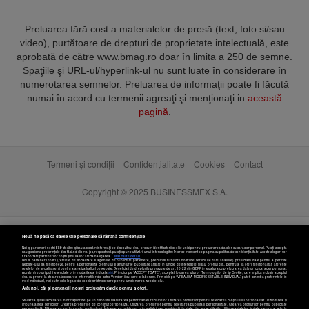
Preluarea fără cost a materialelor de presă (text, foto si/sau
video), purtătoare de drepturi de proprietate intelectuală, este
aprobată de către www.bmag.ro doar în limita a 250 de semne.
Spaţiile şi URL-ul/hyperlink-ul nu sunt luate în considerare în
numerotarea semnelor. Preluarea de informaţii poate fi făcută
numai în acord cu termenii agreaţi şi menţionaţi in
această
pagină
.
Termeni și condiții
Confidențialitate
Cookies
Contact
Copyright © 2025 BUSINESSMEX S.A.
Nouă ne pasă ca datele tale personale să rămână confidențiale
Noi și partenerii noștri
589
stocăm și/sau accesăm informații pe dispozitivul dvs., precum identificatorii cookie unici pentru prelucrarea datelor cu caracter personal. Puteți accepta
sau gestiona preferințele dvs. făcând clic mai jos, respectiv vă puteți opune utilizării unui interes legitim în orice moment pe pagina cu politica de confidențialitate. Aceste alegeri vor
fi raportate partenerilor noștri și nu vă vor afecta navigarea.
Mai multe detalii
Noi si partenerii nostri (retelele de socializare si agentiile de publicitate partenere, precum si furnizorii nostri de servicii de date analitice) prelucram date pentru a permite
website-ului sa functioneze, pentru a personaliza continutul si anunturile publicitare afisate in functie de interesele si/sau profilul dvs., pentru a va oferi functionalitati aferente
retelelor de socializare si pentru a analiza traficul pe website. Beneficiati de drepturile prevazute de art. 15-22 din GDPR in legatura cu prelucrarea datelor cu caracter personal.
Aceste drepturi pot fi exercitate prin modalitatea indicata
aici
. Prin click pe “ACCEPT TOATE”, acceptati folosirea tuturor Tehnologiilor de tip Cookie, care implica inclusiv acceptul
dvs. cu privire la stocarea/accesarea informatiilor de catre Vendor-ii cu care colaboram. Prin click pe “VREAU SA MODIFIC SETARILE INDIVIDUAL” puteti schimba preferintele in
mod individual, mai putin cele legate de cookie strict necesare pentru functionarea website-ului.
Atât noi, cât și partenerii noștri prelucrăm datele pentru a oferi:
Stocarea și/sau accesarea informațiilor de pe un dispozitiv. Măsurarea performanței reclamelor. Utilizarea profilurilor pentru selectarea conținutului personalizat. Dezvoltarea și
îmbunătățirea serviciilor. Crearea profilurilor de conținut personalizat. Utilizarea profilurilor pentru selectarea publicității personalizate. Crearea profilurilor pentru publicitate
personalizată. Măsurarea performanței conținutului. Înțelegerea publicului prin statistici sau combinații de date din surse diferite. Utilizarea datelor limitate pentru a selecta