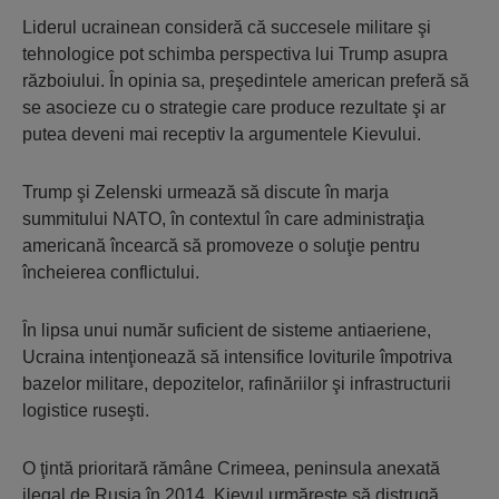
Liderul ucrainean consideră că succesele militare şi
tehnologice pot schimba perspectiva lui Trump asupra
războiului. În opinia sa, preşedintele american preferă să
se asocieze cu o strategie care produce rezultate şi ar
putea deveni mai receptiv la argumentele Kievului.
Trump şi Zelenski urmează să discute în marja
summitului NATO, în contextul în care administraţia
americană încearcă să promoveze o soluţie pentru
încheierea conflictului.
În lipsa unui număr suficient de sisteme antiaeriene,
Ucraina intenţionează să intensifice loviturile împotriva
bazelor militare, depozitelor, rafinăriilor şi infrastructurii
logistice ruseşti.
O ţintă prioritară rămâne Crimeea, peninsula anexată
ilegal de Rusia în 2014. Kievul urmăreşte să distrugă