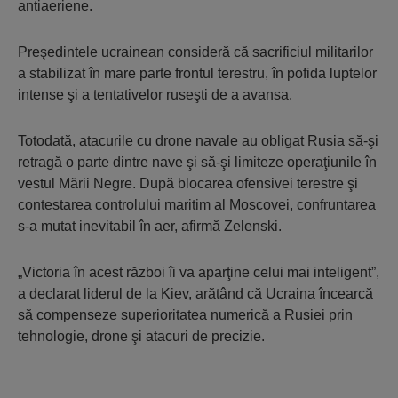
antiaeriene.
Preşedintele ucrainean consideră că sacrificiul militarilor
a stabilizat în mare parte frontul terestru, în pofida luptelor
intense şi a tentativelor ruseşti de a avansa.
Totodată, atacurile cu drone navale au obligat Rusia să-şi
retragă o parte dintre nave şi să-şi limiteze operaţiunile în
vestul Mării Negre. După blocarea ofensivei terestre şi
contestarea controlului maritim al Moscovei, confruntarea
s-a mutat inevitabil în aer, afirmă Zelenski.
„Victoria în acest război îi va aparţine celui mai inteligent”,
a declarat liderul de la Kiev, arătând că Ucraina încearcă
să compenseze superioritatea numerică a Rusiei prin
tehnologie, drone şi atacuri de precizie.