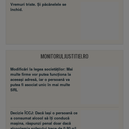
Vremuri triste. Şi păcănelele se
închid.
MONITORULJUSTITIEI.RO
Modificări la legea societăţilor: Mai
multe firme vor putea funcţiona la
aceeaşi adresă, iar o persoană va
putea fi asociat unic în mai multe
SRL
Decizie ÎCCJ: Dacă laşi o persoană ce
a consumat alcool să îţi conducă
maşina, răspunzi penal doar dacă
alcoolemia şoferului trece de 0,80 g/l