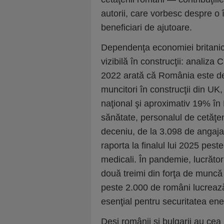
autorii, care vorbesc despre o 
beneficiari de ajutoare.
Dependenţa economiei britani
vizibilă în construcţii: analiza
2022 arată că România este d
muncitori în construcţii din UK
naţional şi aproximativ 19% în
sănătate, personalul de cetăţe
deceniu, de la 3.098 de angajaţ
raporta la finalul lui 2025 pest
medicali. În pandemie, lucrător
două treimi din forţa de muncă s
peste 2.000 de români lucrează
esenţial pentru securitatea ene
Deşi românii şi bulgarii au cea