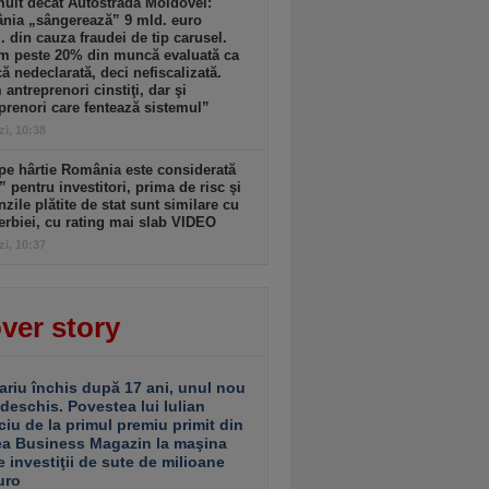
ult decât Autostrada Moldovei:
nia „sângerează” 9 mld. euro
. din cauza fraudei de tip carusel.
m peste 20% din muncă evaluată ca
 nedeclarată, deci nefiscalizată.
antreprenori cinstiţi, dar şi
prenori care fentează sistemul”
zi, 10:38
pe hârtie România este considerată
” pentru investitori, prima de risc şi
zile plătite de stat sunt similare cu
erbiei, cu rating mai slab VIDEO
zi, 10:37
ver story
ariu închis după 17 ani, unul nou
 deschis. Povestea lui Iulian
ciu de la primul premiu primit din
ea Business Magazin la maşina
e investiţii de sute de milioane
uro