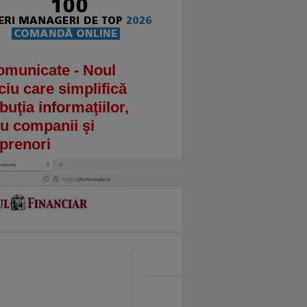
omunicate - Noul
ciu care simplifică
ibuţia informaţiilor,
u companii şi
prenori