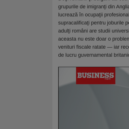
grupurile de imigranţi din Ang
lucrează în ocupaţii profesiona
supracalificaţi pentru joburile p
adulţi români are studii univers
aceasta nu este doar o problemă
venituri fiscale ratate — iar r
de lucru guvernamental britanic