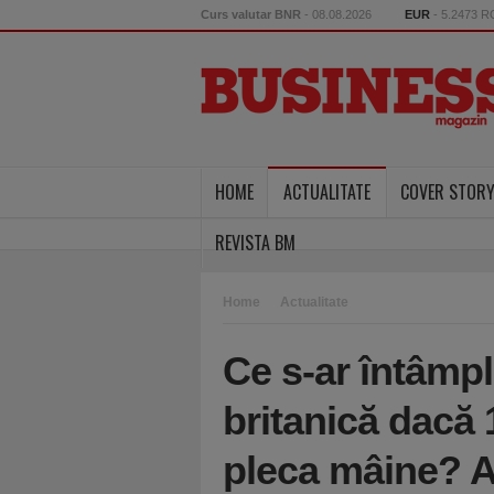
Curs valutar BNR
- 08.08.2026
EUR
- 5.2473 
HOME
ACTUALITATE
COVER STOR
REVISTA BM
Home
Actualitate
Ce s-ar întâmp
britanică dacă 
pleca mâine? A