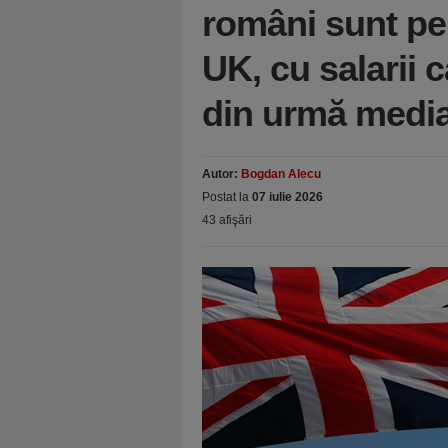
români sunt pe 
UK, cu salarii 
din urmă media
Autor:
Bogdan Alecu
Postat la
07 iulie 2026
43 afişări