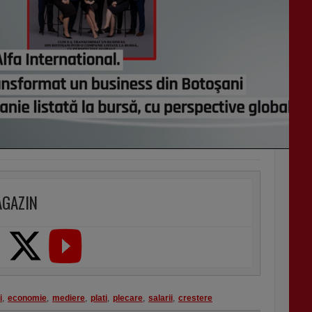
AGAZIN
i
,
economie
,
mediere
,
plati
,
plecare
,
salarii
,
crestere