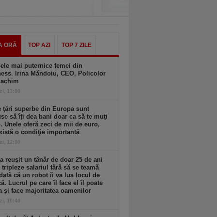
A ORĂ
TOP AZI
TOP 7 ZILE
ele mai puternice femei din
ess. Irina Măndoiu, CEO, Policolor
gachim
zi, 13:00
 ţări superbe din Europa sunt
se să îţi dea bani doar ca să te muţi
. Unele oferă zeci de mii de euro,
xistă o condiţie importantă
zi, 12:00
 reuşit un tânăr de doar 25 de ani
i tripleze salariul fără să se teamă
dată că un robot îi va lua locul de
. Lucrul pe care îl face el îl poate
a şi face majoritatea oamenilor
zi, 10:40