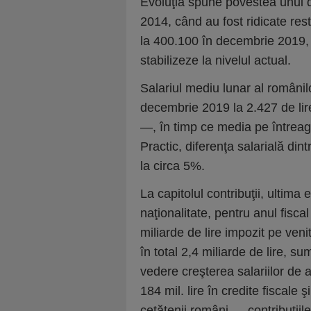
Evoluţia spune povestea unui d
2014, când au fost ridicate rest
la 400.100 în decembrie 2019,
stabilizeze la nivelul actual.
Salariul mediu lunar al românilo
decembrie 2019 la 2.427 de li
—, în timp ce media pe întreag
Practic, diferenţa salarială din
la circa 5%.
La capitolul contribuţii, ultim
naţionalitate, pentru anul fisca
miliarde de lire impozit pe venit
în total 2,4 miliarde de lire, 
vedere creşterea salariilor de a
184 mil. lire în credite fiscale ş
cetăţenii români — contribuţiil