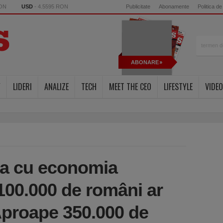
RON
USD
- 4.5595 RON
Publicitate
Abonamente
Politica de
ABONARE
Y
LIDERI
ANALIZE
TECH
MEET THE CEO
LIFESTYLE
VIDEO
la cu economia
100.000 de români ar
proape 350.000 de