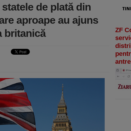
statele de plată din
care aproape au ajuns
ZF C
 britanică
servi
distr
pentr
antre