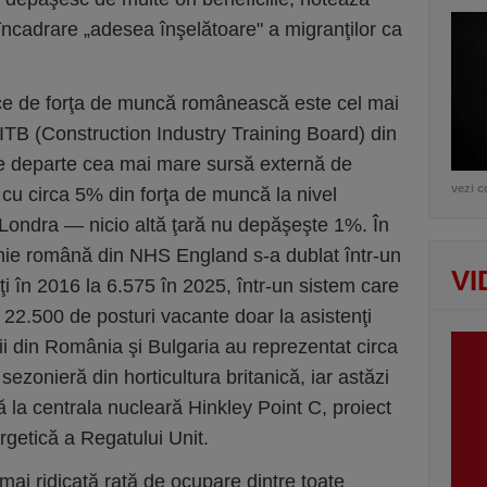
încadrare „adesea înşelătoare" a migranţilor ca
ce de forţa de muncă românească este cel mai
 CITB (Construction Industry Training Board) din
e departe cea mai mare sursă externă de
vezi c
, cu circa 5% din forţa de muncă la nivel
 Londra — nicio altă ţară nu depăşeşte 1%. În
nie română din NHS England s-a dublat într-un
VI
i în 2016 la 6.575 în 2025, într-un sistem care
e 22.500 de posturi vacante doar la asistenţi
ii din România şi Bulgaria au reprezentat circa
ezonieră din horticultura britanică, iar astăzi
 la centrala nucleară Hinkley Point C, proiect
rgetică a Regatului Unit.
 mai ridicată rată de ocupare dintre toate