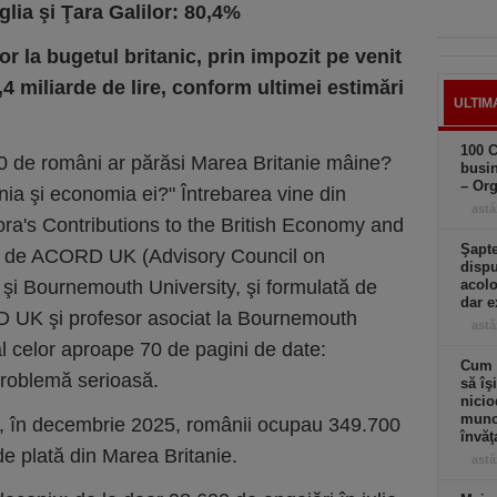
glia şi Ţara Galilor: 80,4%
or la bugetul britanic, prin impozit pe venit
,4 miliarde de lire, conform ultimei estimări
ULTIM
100 C
0 de români ar părăsi Marea Britanie mâine?
busin
– Or
ania şi economia ei?" Întrebarea vine din
astă
ra's Contributions to the British Economy and
Şapte
026 de ACORD UK (Advisory Council on
dispu
şi Bournemouth University, şi formulată de
acolo
dar e
 UK şi profesor asociat la Bournemouth
astă
al celor aproape 70 de pagini de date:
Cum a
problemă serioasă.
să îş
nicio
muncă
 că, în decembrie 2025, românii ocupau 349.700
învăţ
e plată din Marea Britanie.
astă