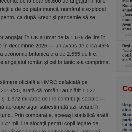
eceniu: de la doar 98.600 de angajări în iulie
Mai m
Româ
ricţiile de pe piaţa muncii, numărul a explodat
anual
„Ave
 pentru ca după Brexit şi pandemie să se
muncă
Avem 
antre
astă
r angajaţi în UK a urcat de la 1.679 de lire în
re în decembrie 2025 — un avans de circa 45%
Deşi 
”safe
a economie britanică era de 2.555 de lire.
dobân
ale S
tre angajatul român şi cel britanic s-a comprimat
astă
a estimare oficială a HMRC defalcată pe
Co
l 2019/20, arată că românii au plătit 1,027
 şi 1,372 miliarde de lire contribuţii sociale —
Un p
sumă aproape sigur subestimată azi, având în
abia
tunci. Prin comparaţie, aceeaşi statistică arată
Stan
part
i 172 mil. lire alocaţii pentru copii legate de
lui d
de e
e depăşesc de multe ori beneficiile, notează