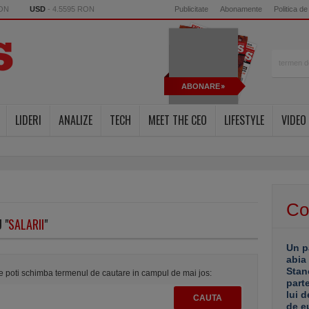
RON
USD
- 4.5595 RON
Publicitate
Abonamente
Politica de
ABONARE
LIDERI
ANALIZE
TECH
MEET THE CEO
LIFESTYLE
VIDEO
Co
 "
SALARII
"
Un p
abia
Stan
te poti schimba termenul de cautare in campul de mai jos:
part
lui d
de e