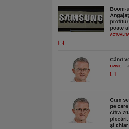
Boom-ul
Angajaţi
profitu
poate af
ACTUALIT
[...]
Când vo
OPINIE
[...]
Cum se 
pe care
cifra 70
plecări
şi chiar