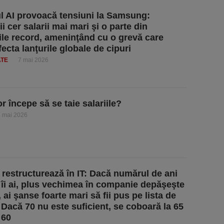
 AI provoacă tensiuni la Samsung:
i cer salarii mai mari şi o parte din
rile record, ameninţând cu o grevă care
ecta lanţurile globale de cipuri
ATE
7 mai 2026
r începe să se taie salariile?
4 mai 2026
restructurează în IT: Dacă numărul de ani
 îi ai, plus vechimea în companie depăşeşte
, ai şanse foarte mari să fii pus pe lista de
. Dacă 70 nu este suficient, se coboară la 65
 60