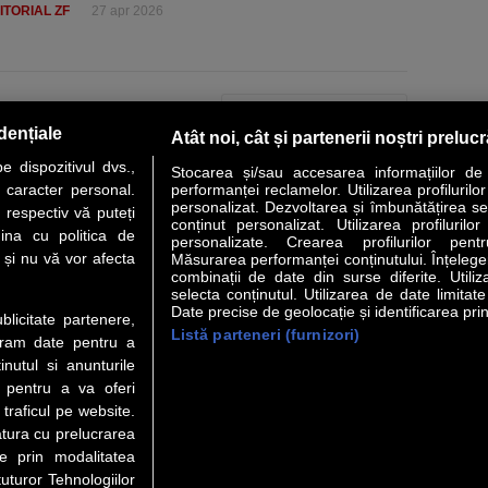
ITORIAL ZF
27 apr 2026
PAGINA URMĂTOARE »
dențiale
Atât noi, cât și partenerii noștri preluc
 dispozitivul dvs.,
Stocarea și/sau accesarea informațiilor de
u caracter personal.
performanței reclamelor. Utilizarea profilurilo
personalizat. Dezvoltarea și îmbunătățirea serv
 respectiv vă puteți
conținut personalizat. Utilizarea profilurilor
VER STORY
LIDERI
ANALIZE
HI-TECH
MEET THE CEO
ina cu politica de
personalizate. Crearea profilurilor pentr
i și nu vă vor afecta
Măsurarea performanței conținutului. Înțelegere
combinații de date din surse diferite. Utiliz
uri utile
Servicii
selecta conținutul. Utilizarea de date limitat
Date precise de geolocație și identificarea prin
ublicitate partenere,
Listă parteneri (furnizori)
Financiar
Politica de confidentialitate
Newsletter
ucram date pentru a
 Noi
Termeni si conditii
RSS
nutul si anunturile
t Redactie
About cookies
., pentru a va oferi
t Marketing
 traficul pe website.
atura cu prelucrarea
 Vanzari
te prin modalitatea
ente print
uturor Tehnologiilor
orii BM