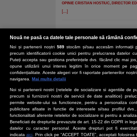
OPINIE CRISTIAN HOSTIUC, DIRECTOR ED
[...]
Nouă ne pasă ca datele tale personale să rămână confi
Noi și partenerii noștri
589
stocăm și/sau accesăm informații pe
precum identificatorii cookie unici pentru prelucrarea datelor c
Puteți accepta sau gestiona preferințele dvs. făcând clic mai jos,
PRIMA PAGINĂ
ACTUALITATE
CO
opune utilizării unui interes legitim în orice moment pe pag
confidențialitate. Aceste alegeri vor fi raportate partenerilor noștr
navigarea.
Mai multe detalii
Social
Link-
Noi si partenerii nostri (retelele de socializare si agentiile de p
Z
iarul 
Urmareste-ne pe Facebook
precum si furnizorii nostri de servicii de date analitice) prel
Despre
permite website-ului sa functioneze, pentru a personaliza conti
Contac
publicitare afisate in functie de interesele si/sau profilul dvs
Contac
functionalitati aferente retelelor de socializare si pentru a analiza
Beneficiati de drepturile prevazute de art. 15-22 din GDPR in leg
Contact
datelor cu caracter personal. Aceste drepturi pot fi exercita
Abonam
indicata
. Prin click pe “ACCEPT TOATE”, acceptati folosirea t
aici
Redact