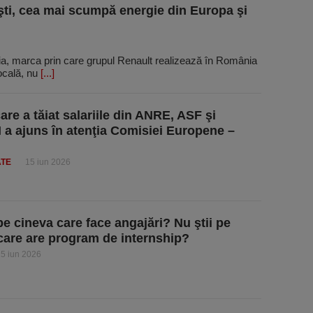
ti, cea mai scumpă energie din Europa şi
, marca prin care grupul Renault rea­li­zează în România
ocală, nu
[...]
are a tăiat salariile din ANRE, ASF şi
 ajuns în atenţia Comisiei Europene –
ATE
15 iun 2026
pe cineva care face angajări? Nu ştii pe
care are program de internship?
5 iun 2026