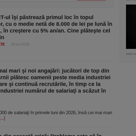
T-ul îşi păstrează primul loc în topul
or, cu o medie netă de 8.000 de lei pe lună în
, în creştere cu 5% an/an. Cine plăteşte cel
in
ATE
28 iul 2026
vezi c
mai mari şi noi angajări: jucători de top din
ărnii plătesc oamenii peste media industriei
re şi continuă recrutările, în timp ce la
industriei numărul de salariaţi a scăzut în
000 de salariaţi în primele luni din 2026, însă cei mai mari
[...]