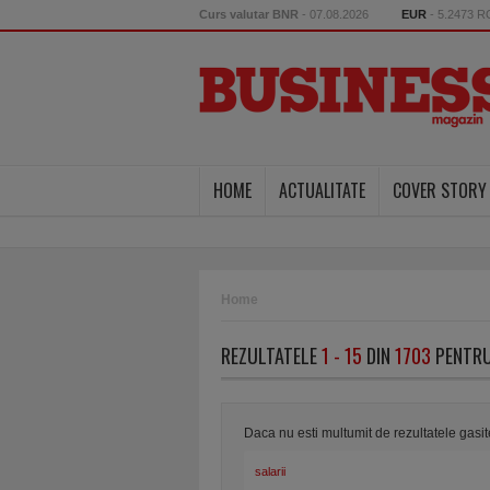
Curs valutar BNR
- 07.08.2026
EUR
- 5.2473 
HOME
ACTUALITATE
COVER STORY
Home
REZULTATELE
1 - 15
DIN
1703
PENTRU
Daca nu esti multumit de rezultatele gasi