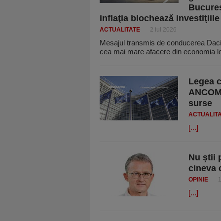
Bucureş
inflaţia blochează investiţiile
ACTUALITATE
2 iul 2026
Mesajul transmis de condu­cerea Dacia
cea mai mare afacere din eco­no­mia l
Legea c
ANCOM a
surse
ACTUALIT
[...]
Nu ştii 
cineva 
OPINIE
1
[...]