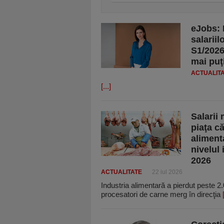
eJobs: I
salariil
S1/2026
mai puţ
ACTUALIT
[...]
Salarii 
piaţa c
alimenta
nivelul 
2026
ACTUALITATE
22 iul 2026
Industria alimentară a pierdut peste 2.
procesatori de carne merg în direcţia