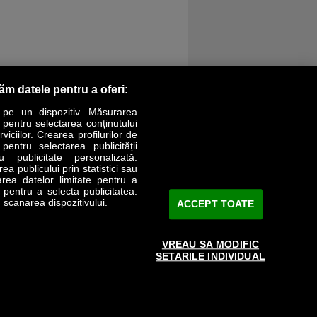
răm datele pentru a oferi:
 pe un dispozitiv. Măsurarea
r pentru selectarea conținutului
iciilor. Crearea profilurilor de
 pentru selectarea publicității
LIFESTYLE
SPECIAL
OPINII
u publicitate personalizată.
a publicului prin statistici sau
area datelor limitate pentru a
Revista Business Magazin
e pentru a selecta publicitatea.
 scanarea dispozitivului.
ACCEPT TOATE
Abonează-te şi primeşte revista acasă
saptămânal
VREAU SA MODIFIC
Discount:
15%
SETARILE INDIVIDUAL
Arhivă revistă
ABONARE