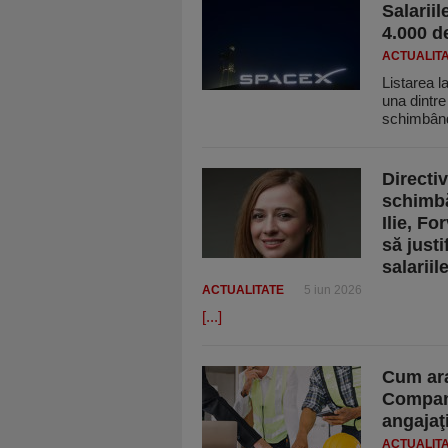
Salarii
4.000 de
ACTUALIT
Listarea 
una dintre
schimbân
Directi
schimbă
Ilie, F
să just
salariil
ACTUALITATE
5 iun 2026
[...]
​Cum ara
Compani
angajaţi
ACTUALIT