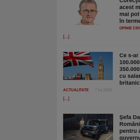
Corecţi
acest m
mai pot
în term
OPINIE CR
[...]
Ce s-ar
100.000
350.000
cu sala
britani
ACTUALITATE
7 iul 2026
[...]
Şefa Da
România
pentru 
guvernul