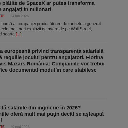
le plătite de SpaceX ar putea transforma
 angajaţi în milionari
ATE
14 iun 2026
la bursă a companiei producătoare de rachete a generat
 cele mai mari explozii de avere de pe Wall Street,
d soarta
[...]
va europeană privind transparenţa salarială
 regulile jocului pentru angajatori. Florina
orvis Mazars România: Companiile vor trebui
ifice documentat modul în care stabilesc
e
tă salariile din inginerie în 2026?
ile oferă mult mai puţin decât se aşteaptă
i
ATE
19 mai 2026