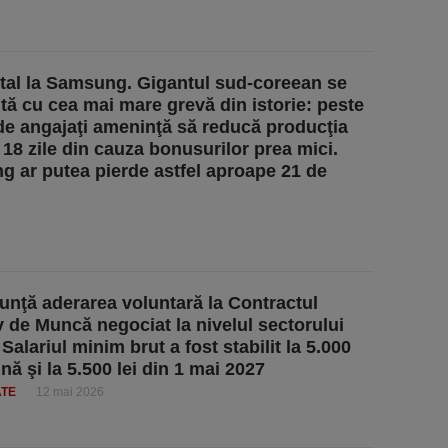
tal la Samsung. Gigantul sud-coreean se
tă cu cea mai mare grevă din istorie: peste
de angajaţi ameninţă să reducă producţia
 18 zile din cauza bonusurilor prea mici.
 ar putea pierde astfel aproape 21 de
nţă aderarea voluntară la Contractul
v de Muncă negociat la nivelul sectorului
Salariul minim brut a fost stabilit la 5.000
ună şi la 5.500 lei din 1 mai 2027
ATE
12 mai 2026