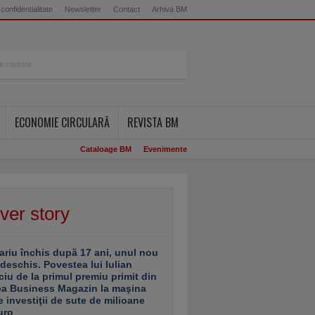
 confidentialitate
Newsletter
Contact
Arhiva BM
ECONOMIE CIRCULARĂ
REVISTA BM
Cataloage BM
Evenimente
ver story
ariu închis după 17 ani, unul nou
 deschis. Povestea lui Iulian
ciu de la primul premiu primit din
ea Business Magazin la maşina
e investiţii de sute de milioane
uro