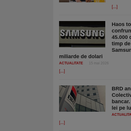
[...]
Haos to
confrun
45.000 
timp de
Samsung
miliarde de dolari
ACTUALITATE
15 mai 2026
[...]
BRD anu
Colecti
bancar. 
lei pe l
ACTUALIT
[...]