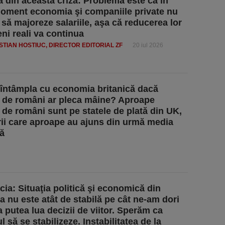
a din această criză: Problema este că în
oment economia şi companiile private nu
 să majoreze salariile, aşa că reducerea lor
eni reali va continua
ISTIAN HOSTIUC, DIRECTOR EDITORIAL ZF
20 iul 2026
 întâmpla cu economia britanică dacă
 de români ar pleca mâine? Aproape
 de români sunt pe statele de plată din UK,
rii care aproape au ajuns din urmă media
că
cia: Situaţia politică şi economică din
 nu este atât de stabilă pe cât ne-am dori
a putea lua decizii de viitor. Sperăm ca
 să se stabilizeze. Instabilitatea de la