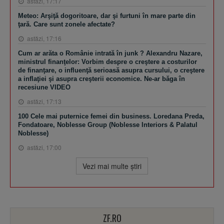
astăzi, 17:17
Meteo: Arşiţă dogoritoare, dar şi furtuni în mare parte din
ţară. Care sunt zonele afectate?
astăzi, 17:16
Cum ar arăta o Românie intrată în junk ? Alexandru Nazare,
ministrul finanţelor: Vorbim despre o creştere a costurilor
de finanţare, o influenţă serioasă asupra cursului, o creştere
a inflaţiei şi asupra creşterii economice. Ne-ar băga în
recesiune VIDEO
astăzi, 17:13
100 Cele mai puternice femei din business. Loredana Preda,
Fondatoare, Noblesse Group (Noblesse Interiors & Palatul
Noblesse)
astăzi, 17:00
Vezi mai multe ştiri
ZF.RO