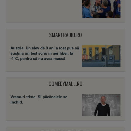
SMARTRADIO.RO
Austria| Un elev de 9 ani a fost pus să
susţină un test scris în aer liber, la
-1°C, pentru că nu avea mască
COMEDYMALL.RO
Vremuri triste. Şi păcănelele se
închid.