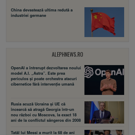
China devastează ultima redută a
industriei germane
ALEPHNEWS.RO
OpenAI a întrerupt dezvoltarea noului
model A.I. „Astra”. Este prea
periculos și poate orchestra atacuri
cibernetice fără intervenție umană
Rusia acuză Ucraina şi UE că
încearcă să atragă Georgia într-un
nou război cu Moscova, la exact 18
ani de la conflictul sângeros din 2008
Tatăl lui Messi a murit la 68 de ani