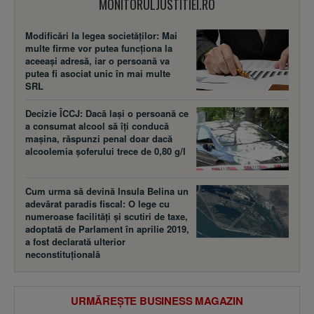
MONITORULJUSTITIEI.RO
Modificări la legea societăţilor: Mai
multe firme vor putea funcţiona la
aceeaşi adresă, iar o persoană va
putea fi asociat unic în mai multe
SRL
Decizie ÎCCJ: Dacă laşi o persoană ce
a consumat alcool să îţi conducă
maşina, răspunzi penal doar dacă
alcoolemia şoferului trece de 0,80 g/l
Cum urma să devină Insula Belina un
adevărat paradis fiscal: O lege cu
numeroase facilităţi şi scutiri de taxe,
adoptată de Parlament în aprilie 2019,
a fost declarată ulterior
neconstituţională
URMĂREȘTE BUSINESS MAGAZIN