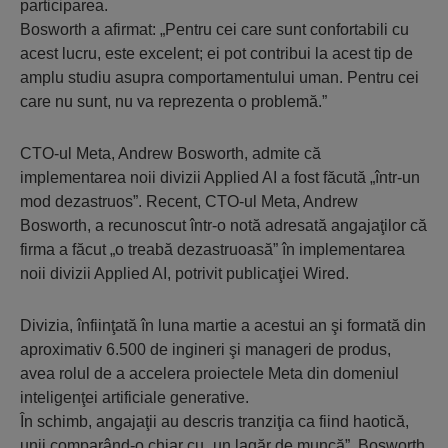
participarea.
Bosworth a afirmat: „Pentru cei care sunt confortabili cu
acest lucru, este excelent; ei pot contribui la acest tip de
amplu studiu asupra comportamentului uman. Pentru cei
care nu sunt, nu va reprezenta o problemă.”
CTO-ul Meta, Andrew Bosworth, admite că
implementarea noii divizii Applied AI a fost făcută „într-un
mod dezastruos”. Recent, CTO-ul Meta, Andrew
Bosworth, a recunoscut într-o notă adresată angajaţilor că
firma a făcut „o treabă dezastruoasă” în implementarea
noii divizii Applied AI, potrivit publicaţiei Wired.
Divizia, înfiinţată în luna martie a acestui an şi formată din
aproximativ 6.500 de ingineri şi manageri de produs,
avea rolul de a accelera proiectele Meta din domeniul
inteligenţei artificiale generative.
În schimb, angajaţii au descris tranziţia ca fiind haotică,
unii comparând-o chiar cu „un lagăr de muncă”. Bosworth