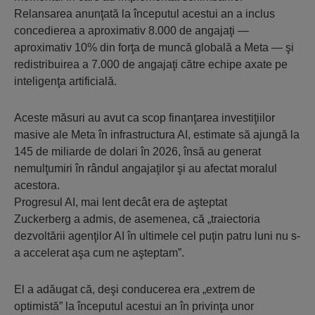
Relansarea anunţată la începutul acestui an a inclus
concedierea a aproximativ 8.000 de angajaţi —
aproximativ 10% din forţa de muncă globală a Meta — şi
redistribuirea a 7.000 de angajaţi către echipe axate pe
inteligenţa artificială.
Aceste măsuri au avut ca scop finanţarea investiţiilor
masive ale Meta în infrastructura AI, estimate să ajungă la
145 de miliarde de dolari în 2026, însă au generat
nemulţumiri în rândul angajaţilor şi au afectat moralul
acestora.
Progresul AI, mai lent decât era de aşteptat
Zuckerberg a admis, de asemenea, că „traiectoria
dezvoltării agenţilor AI în ultimele cel puţin patru luni nu s-
a accelerat aşa cum ne aşteptam”.
El a adăugat că, deşi conducerea era „extrem de
optimistă” la începutul acestui an în privinţa unor