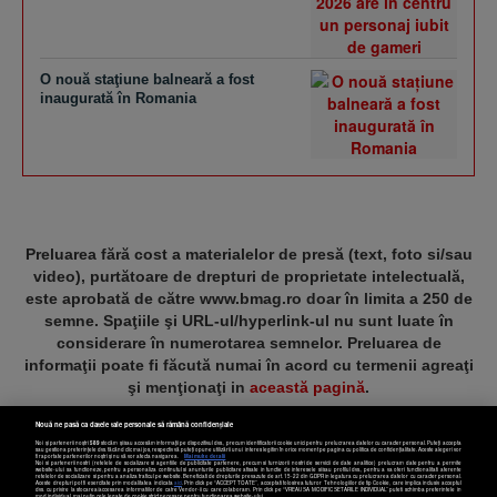
O nouă staţiune balneară a fost
inaugurată în Romania
Preluarea fără cost a materialelor de presă (text, foto si/sau
video), purtătoare de drepturi de proprietate intelectuală,
este aprobată de către www.bmag.ro doar în limita a 250 de
semne. Spaţiile şi URL-ul/hyperlink-ul nu sunt luate în
considerare în numerotarea semnelor. Preluarea de
informaţii poate fi făcută numai în acord cu termenii agreaţi
şi menţionaţi in
această pagină
.
Nouă ne pasă ca datele tale personale să rămână confidențiale
Noi și partenerii noștri
589
stocăm și/sau accesăm informații pe dispozitivul dvs., precum identificatorii cookie unici pentru prelucrarea datelor cu caracter personal. Puteți accepta
sau gestiona preferințele dvs. făcând clic mai jos, respectiv vă puteți opune utilizării unui interes legitim în orice moment pe pagina cu politica de confidențialitate. Aceste alegeri vor
fi raportate partenerilor noștri și nu vă vor afecta navigarea.
Mai multe detalii
Noi si partenerii nostri (retelele de socializare si agentiile de publicitate partenere, precum si furnizorii nostri de servicii de date analitice) prelucram date pentru a permite
Termeni și condiții
Confidențialitate
Cookies
Contact
website-ului sa functioneze, pentru a personaliza continutul si anunturile publicitare afisate in functie de interesele si/sau profilul dvs., pentru a va oferi functionalitati aferente
retelelor de socializare si pentru a analiza traficul pe website. Beneficiati de drepturile prevazute de art. 15-22 din GDPR in legatura cu prelucrarea datelor cu caracter personal.
Aceste drepturi pot fi exercitate prin modalitatea indicata
aici
. Prin click pe “ACCEPT TOATE”, acceptati folosirea tuturor Tehnologiilor de tip Cookie, care implica inclusiv acceptul
dvs. cu privire la stocarea/accesarea informatiilor de catre Vendor-ii cu care colaboram. Prin click pe “VREAU SA MODIFIC SETARILE INDIVIDUAL” puteti schimba preferintele in
mod individual, mai putin cele legate de cookie strict necesare pentru functionarea website-ului.