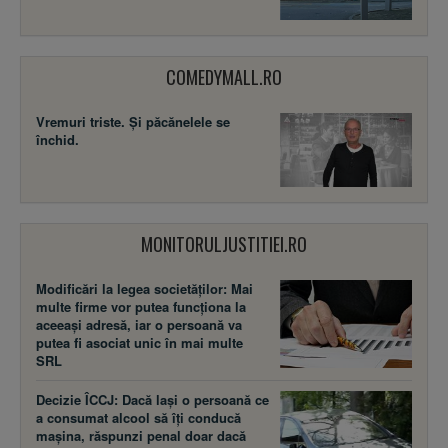
COMEDYMALL.RO
Vremuri triste. Şi păcănelele se
închid.
MONITORULJUSTITIEI.RO
Modificări la legea societăţilor: Mai
multe firme vor putea funcţiona la
aceeaşi adresă, iar o persoană va
putea fi asociat unic în mai multe
SRL
Decizie ÎCCJ: Dacă laşi o persoană ce
a consumat alcool să îţi conducă
maşina, răspunzi penal doar dacă