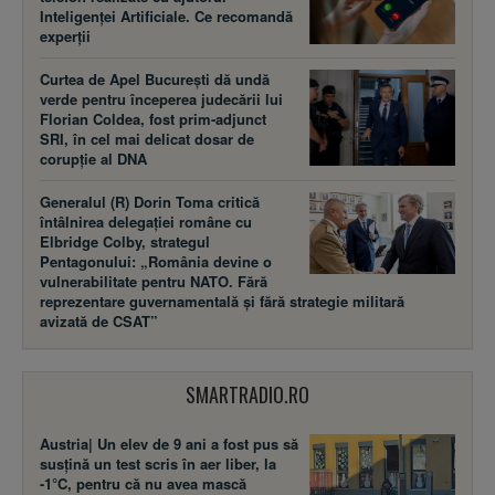
Inteligenței Artificiale. Ce recomandă
experții
Curtea de Apel București dă undă
verde pentru începerea judecării lui
Florian Coldea, fost prim-adjunct
SRI, în cel mai delicat dosar de
corupție al DNA
Generalul (R) Dorin Toma critică
întâlnirea delegației române cu
Elbridge Colby, strategul
Pentagonului: „România devine o
vulnerabilitate pentru NATO. Fără
reprezentare guvernamentală și fără strategie militară
avizată de CSAT”
SMARTRADIO.RO
Austria| Un elev de 9 ani a fost pus să
susţină un test scris în aer liber, la
-1°C, pentru că nu avea mască