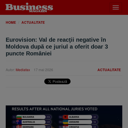
Desch
meniu
HOME
ACTUALITATE
Eurovision: Val de reacţii negative în
Moldova după ce juriul a oferit doar 3
puncte României
Autor:
Mediafax
17 mai 2026
ACTUALITATE