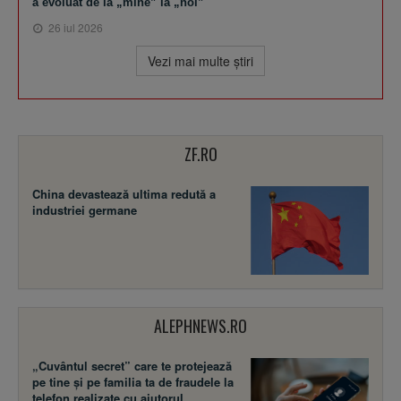
a evoluat de la „mine” la „noi”
26 iul 2026
Vezi mai multe ştiri
ZF.RO
China devastează ultima redută a
industriei germane
ALEPHNEWS.RO
„Cuvântul secret” care te protejează
pe tine și pe familia ta de fraudele la
telefon realizate cu ajutorul