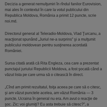
Decizia a generat nemulţumiri în rîndul fanilor Eurovision,
mai ales în contextul în care la votul publicului din
Republica Moldova, România a primit 12 puncte, scrie
noi.md.
Directorul general al Teleradio-Moldova, Vlad Ţurcanu, a
reacţionat spunând „Juriul ne-a surprins” şi a mulţumit
publicului moldovean pentru susţinerea acordată
României.
Sursa citată arată că Rita Engleza, cea care a prezentat
punctajul juriului Republicii Moldova, a fost şocată când a
văzut lista pe care urma să o citească în direct.
„Cînd am primit rezultatul, foiţa aceea pe care să o citesc,
şi am văzut punctele acelea, am văzut România — 3
puncte, Ucraina în general nu era. Am avut o reacţie de
şoc. Zic: voi glumiţi? Eu asta trebuie să citesc?”, a