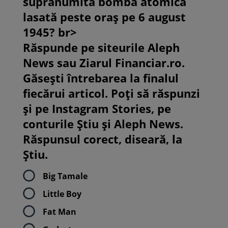
supranumită bomba atomică
lasată peste oraș pe 6 august
1945? br>
Răspunde pe siteurile Aleph
News sau Ziarul Financiar.ro.
Găsești întrebarea la finalul
fiecărui articol. Poți să răspunzi
și pe Instagram Stories, pe
conturile Știu și Aleph News.
Răspunsul corect, diseară, la
Știu.
Big Tamale
Little Boy
Fat Man