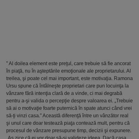
” Al doilea element este preţul, care trebuie să fie ancorat
în piaţă, nu în aşteptările emoţionale ale proprietarului. Al
treilea, şi poate cel mai important, este motivaţia. Ramona
Ursu spune că întâlneşte proprietari care pun locuinţa la
vânzare fără intenţia clară de a vinde, ci mai degrabă
pentru a-şi valida o percepţie despre valoarea ei. „Trebuie
să ai o motivaţie foarte puternică în spate atunci când vrei
să-ţi vinzi casa.” Această diferenţă între un vânzător real
şi unul care doar testează piaţa contează mult, pentru că
procesul de vânzare presupune timp, decizii şi expunere.
„Aş zice că ei vor doar să-şi valideze ideea. Dacă casa