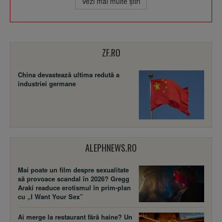
Vezi mai multe ştiri
ZF.RO
China devastează ultima redută a
industriei germane
ALEPHNEWS.RO
Mai poate un film despre sexualitate
să provoace scandal în 2026? Gregg
Araki readuce erotismul în prim-plan
cu „I Want Your Sex”
Ai merge la restaurant fără haine? Un