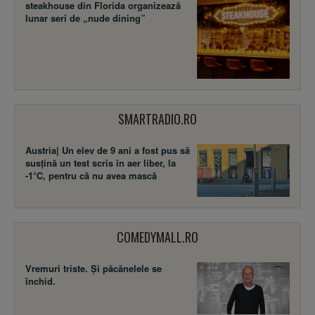
steakhouse din Florida organizează
lunar seri de „nude dining”
SMARTRADIO.RO
Austria| Un elev de 9 ani a fost pus să
susţină un test scris în aer liber, la
-1°C, pentru că nu avea mască
COMEDYMALL.RO
Vremuri triste. Şi păcănelele se
închid.