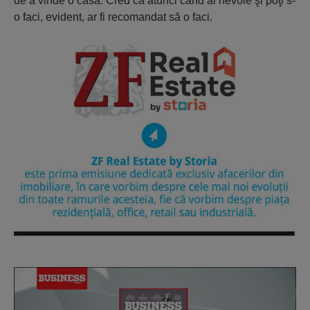
de a vinde o casă. Cred că atunci când ai nevoie şi poţi s-
o faci, evident, ar fi recomandat să o faci.