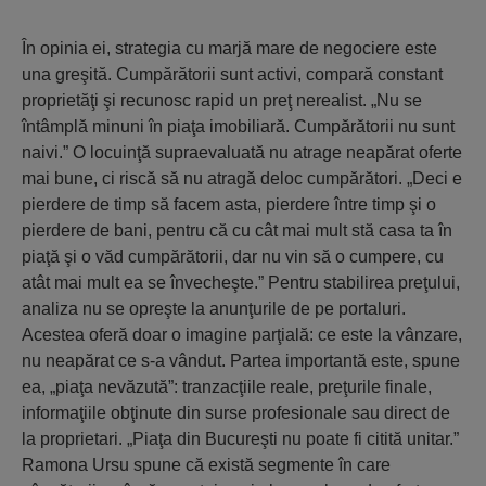
În opinia ei, strategia cu marjă mare de negociere este
una greşită. Cumpărătorii sunt activi, compară constant
proprietăţi şi recunosc rapid un preţ nerealist. „Nu se
întâmplă minuni în piaţa imobiliară. Cumpărătorii nu sunt
naivi.” O locuinţă supraevaluată nu atrage neapărat oferte
mai bune, ci riscă să nu atragă deloc cumpărători. „Deci e
pierdere de timp să facem asta, pierdere între timp şi o
pierdere de bani, pentru că cu cât mai mult stă casa ta în
piaţă şi o văd cumpărătorii, dar nu vin să o cumpere, cu
atât mai mult ea se învecheşte.” Pentru stabilirea preţului,
analiza nu se opreşte la anunţurile de pe portaluri.
Acestea oferă doar o imagine parţială: ce este la vânzare,
nu neapărat ce s-a vândut. Partea importantă este, spune
ea, „piaţa nevăzută”: tranzacţiile reale, preţurile finale,
informaţiile obţinute din surse profesionale sau direct de
la proprietari. „Piaţa din Bucureşti nu poate fi citită unitar.”
Ramona Ursu spune că există segmente în care