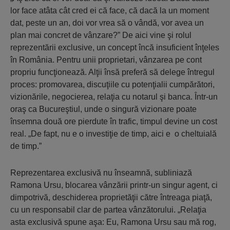
lor face atâta cât cred ei că face, că dacă la un moment
dat, peste un an, doi vor vrea să o vândă, vor avea un
plan mai concret de vânzare?” De aici vine şi rolul
reprezentării exclusive, un concept încă insuficient înţeles
în România. Pentru unii proprietari, vânzarea pe cont
propriu funcţionează. Alţii însă preferă să delege întregul
proces: promovarea, discuţiile cu potenţialii cumpărători,
vizionările, negocierea, relaţia cu notarul şi banca. Într-un
oraş ca Bucureştiul, unde o singură vizionare poate
însemna două ore pierdute în trafic, timpul devine un cost
real. „De fapt, nu e o investiţie de timp, aici e o cheltuială
de timp.”
Reprezentarea exclusivă nu înseamnă, subliniază
Ramona Ursu, blocarea vânzării printr-un singur agent, ci
dimpotrivă, deschiderea proprietăţii către întreaga piaţă,
cu un responsabil clar de partea vânzătorului. „Relaţia
asta exclusivă spune aşa: Eu, Ramona Ursu sau mă rog,