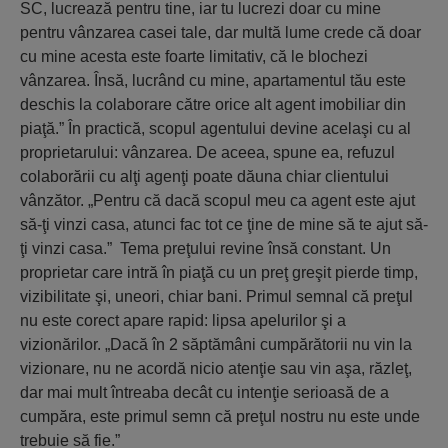
SC, lucrează pentru tine, iar tu lucrezi doar cu mine
pentru vânzarea casei tale, dar multă lume crede că doar
cu mine acesta este foarte limitativ, că le blochezi
vânzarea. Însă, lucrând cu mine, apartamentul tău este
deschis la colaborare către orice alt agent imobiliar din
piaţă.” În practică, scopul agentului devine acelaşi cu al
proprietarului: vânzarea. De aceea, spune ea, refuzul
colaborării cu alţi agenţi poate dăuna chiar clientului
vânzător. „Pentru că dacă scopul meu ca agent este ajut
să-ţi vinzi casa, atunci fac tot ce ţine de mine să te ajut să-
ţi vinzi casa.” Tema preţului revine însă constant. Un
proprietar care intră în piaţă cu un preţ greşit pierde timp,
vizibilitate şi, uneori, chiar bani. Primul semnal că preţul
nu este corect apare rapid: lipsa apelurilor şi a
vizionărilor. „Dacă în 2 săptămâni cumpărătorii nu vin la
vizionare, nu ne acordă nicio atenţie sau vin aşa, răzleţ,
dar mai mult întreaba decât cu intenţie serioasă de a
cumpăra, este primul semn că preţul nostru nu este unde
trebuie să fie.”