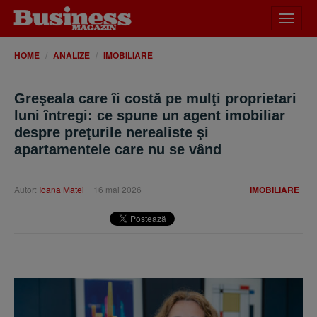
Desch
meniu
HOME
ANALIZE
IMOBILIARE
Greşeala care îi costă pe mulţi proprietari
luni întregi: ce spune un agent imobiliar
despre preţurile nerealiste şi
apartamentele care nu se vând
Autor:
Ioana Matei
16 mai 2026
IMOBILIARE