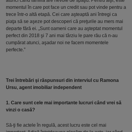
atunci când familia are nevoie de spaţiu. Pentru alţii, este
momentul în care pot face un credit sau pot vinde pentru a
trece într-o altă etapă. Cei care aşteaptă ani întregi ca
piaţa să se aşeze pot descoperi că preţurile au mers mai
departe fără ei. „Sunt oameni care au aşteptat momentul
perfect din 2018 şi 7 ani mai târziu le pare rău că n-au
cumpărat atunci, aşadar noi ne facem momentele
perfecte.”
Trei întrebări şi răspunsuri din interviul cu Ramona
Ursu, agent imobiliar independent
1. Care sunt cele mai importante lucruri când vrei să
vinzi o casă?
Să-ţi fie actele în regulă, acest lucru este cel mai