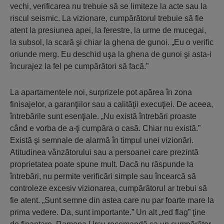
vechi, verificarea nu trebuie să se limiteze la acte sau la
riscul seismic. La vizionare, cumpărătorul trebuie să fie
atent la presiunea apei, la ferestre, la urme de mucegai,
la subsol, la scară şi chiar la ghena de gunoi. „Eu o verific
oriunde merg. Eu deschid uşa la ghena de gunoi şi asta-i
încurajez la fel pe cumpărători să facă.”
La apartamentele noi, surprizele pot apărea în zona
finisajelor, a garanţiilor sau a calităţii execuţiei. De aceea,
întrebările sunt esenţiale. „Nu există întrebări proaste
când e vorba de a-ţi cumpăra o casă. Chiar nu există.”
Există şi semnale de alarmă în timpul unei vizionări.
Atitudinea vânzătorului sau a persoanei care prezintă
proprietatea poate spune mult. Dacă nu răspunde la
întrebări, nu permite verificări simple sau încearcă să
controleze excesiv vizionarea, cumpărătorul ar trebui să
fie atent. „Sunt semne din astea care nu par foarte mare la
prima vedere. Da, sunt importante.” Un alt „red flag” ţine