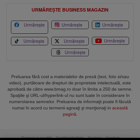
URMĂREȘTE BUSINESS MAGAZIN
Urmărește
Urmărește
Urmărește
Urmărește
Urmărește
Urmărește
Urmărește
Preluarea fără cost a materialelor de presă (text, foto si/sau
video), purtătoare de drepturi de proprietate intelectuală, este
aprobată de către www.bmag.ro doar în limita a 250 de semne.
Spaţiile şi URL-ul/hyperlink-ul nu sunt luate în considerare în
numerotarea semnelor. Preluarea de informaţii poate fi făcută
numai în acord cu termenii agreaţi şi menţionaţi in
această
pagină
.
Termeni și condiții
Confidențialitate
Cookies
Contact