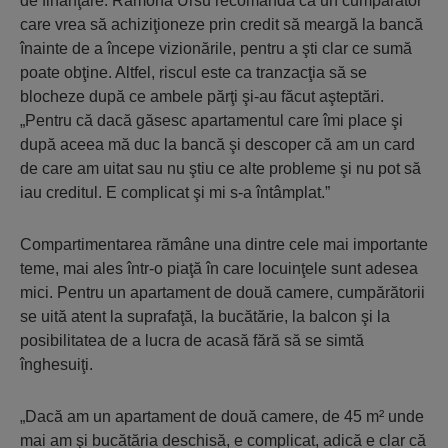
de finanţare. Ramona Ursu recomandă ca un cumpărător
care vrea să achiziţioneze prin credit să meargă la bancă
înainte de a începe vizionările, pentru a şti clar ce sumă
poate obţine. Altfel, riscul este ca tranzacţia să se
blocheze după ce ambele părţi şi-au făcut aşteptări.
„Pentru că dacă găsesc apartamentul care îmi place şi
după aceea mă duc la bancă şi descoper că am un card
de care am uitat sau nu ştiu ce alte probleme şi nu pot să
iau creditul. E complicat şi mi s-a întâmplat.”
Compartimentarea rămâne una dintre cele mai importante
teme, mai ales într-o piaţă în care locuinţele sunt adesea
mici. Pentru un apartament de două camere, cumpărătorii
se uită atent la suprafaţă, la bucătărie, la balcon şi la
posibilitatea de a lucra de acasă fără să se simtă
înghesuiţi.
„Dacă am un apartament de două camere, de 45 m² unde
mai am şi bucătăria deschisă, e complicat, adică e clar că