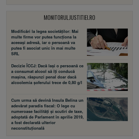
MONITORULJUSTITIEI.RO
Modificări la legea societăţilor: Mai
multe firme vor putea funcţiona la
aceeaşi adresă, iar o persoană va
putea fi asociat unic în mai multe
SRL
Decizie ÎCCJ: Dacă laşi o persoană ce
a consumat alcool să îţi conducă
maşina, răspunzi penal doar dacă
alcoolemia şoferului trece de 0,80 g/l
Cum urma să devină Insula Belina un
adevărat paradis fiscal: O lege cu
numeroase facilităţi şi scutiri de taxe,
adoptată de Parlament în aprilie 2019,
a fost declarată ulterior
neconstituţională