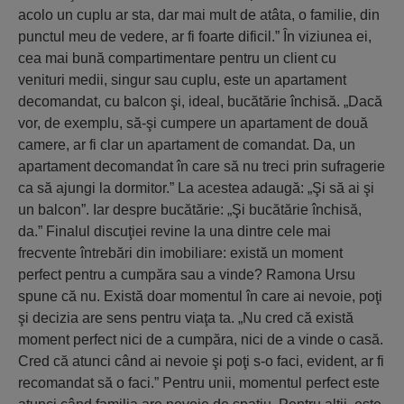
acolo un cuplu ar sta, dar mai mult de atâta, o familie, din
punctul meu de vedere, ar fi foarte dificil.” În viziunea ei,
cea mai bună compartimentare pentru un client cu
venituri medii, singur sau cuplu, este un apartament
decomandat, cu balcon şi, ideal, bucătărie închisă. „Dacă
vor, de exemplu, să-şi cumpere un apartament de două
camere, ar fi clar un apartament de comandat. Da, un
apartament decomandat în care să nu treci prin sufragerie
ca să ajungi la dormitor.” La acestea adaugă: „Şi să ai şi
un balcon”. Iar despre bucătărie: „Şi bucătărie închisă,
da.” Finalul discuţiei revine la una dintre cele mai
frecvente întrebări din imobiliare: există un moment
perfect pentru a cumpăra sau a vinde? Ramona Ursu
spune că nu. Există doar momentul în care ai nevoie, poţi
şi decizia are sens pentru viaţa ta. „Nu cred că există
moment perfect nici de a cumpăra, nici de a vinde o casă.
Cred că atunci când ai nevoie şi poţi s-o faci, evident, ar fi
recomandat să o faci.” Pentru unii, momentul perfect este