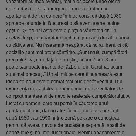
vânzătorii au încă avantaj, mai ales acolo unde oferta
este redusă. „Dacă mergem acum să căutăm un
apartament de trei camere în bloc construit după 1980,
aproape oriunde în Bucureşti o să avem foarte puţine
opţiuni. Şi atunci asta este o piaţă a vânzătorilor.” În
acelaşi timp, cumpărătorii sunt mai precauţi decât în urmă
cu câţiva ani. Nu înseamnă neapărat că nu au bani, ci că
deciziile sunt mai atent cântărite. „Sunt mulţi cumpărători
precauţi? Da, care faţă de nu ştiu, acum 2 ani, 3 ani,
poate sau poate înainte de războiul din Ucraina, acum
sunt mai precauţi.” Un alt mit pe care îl nuanţează este
ideea că noul este automat mai bun decât vechiul. Din
experienţa ei, calitatea depinde mult de dezvoltator, de
compartimentare şi de nevoile reale ale cumpărătorului. A
lucrat cu oameni care au pornit în căutarea unui
apartament nou, dar au ales în final un bloc construit
după 1980 sau 1990, într-o zonă pe care o cunoşteau,
pentru că aveau nevoie de bucătărie separată, spaţii de
depozitare şi băi mai funcţionale. Pentru apartamentele