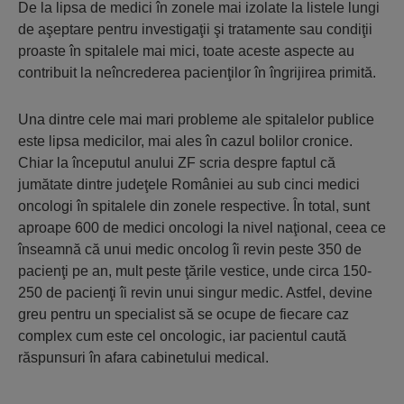
De la lipsa de medici în zonele mai izolate la listele lungi
de aşeptare pentru investigaţii şi tratamente sau condiţii
proaste în spitalele mai mici, toate aceste aspecte au
contribuit la neîncrederea pacienţilor în îngrijirea primită.
Una dintre cele mai mari probleme ale spitalelor publice
este lipsa medicilor, mai ales în cazul bolilor cronice.
Chiar la începutul anului ZF scria despre faptul că
jumătate dintre judeţele României au sub cinci medici
oncologi în spitalele din zonele respective. În total, sunt
aproape 600 de medici oncologi la nivel naţional, ceea ce
înseamnă că unui medic oncolog îi revin peste 350 de
pacienţi pe an, mult peste ţările vestice, unde circa 150-
250 de pacienţi îi revin unui singur medic. Astfel, devine
greu pentru un specialist să se ocupe de fiecare caz
complex cum este cel oncologic, iar pacientul caută
răspunsuri în afara cabinetului medical.