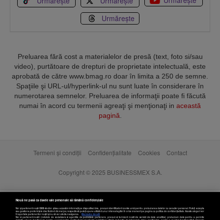
Urmărește
Urmărește
Urmărește
Preluarea fără cost a materialelor de presă (text, foto si/sau
video), purtătoare de drepturi de proprietate intelectuală, este
aprobată de către www.bmag.ro doar în limita a 250 de semne.
Spaţiile şi URL-ul/hyperlink-ul nu sunt luate în considerare în
numerotarea semnelor. Preluarea de informaţii poate fi făcută
numai în acord cu termenii agreaţi şi menţionaţi in
această
pagină
.
Termeni și condiții
Confidențialitate
Cookies
Contact
Copyright © 2025 BUSINESSMEX S.A.
Nouă ne pasă ca datele tale personale să rămână confidențiale
Noi și partenerii noștri
589
stocăm și/sau accesăm informații pe dispozitivul dvs., precum identificatorii cookie unici pentru prelucrarea datelor cu caracter personal. Puteți accepta
sau gestiona preferințele dvs. făcând clic mai jos, respectiv vă puteți opune utilizării unui interes legitim în orice moment pe pagina cu politica de confidențialitate. Aceste alegeri vor
fi raportate partenerilor noștri și nu vă vor afecta navigarea.
Mai multe detalii
Noi si partenerii nostri (retelele de socializare si agentiile de publicitate partenere, precum si furnizorii nostri de servicii de date analitice) prelucram date pentru a permite
website-ului sa functioneze, pentru a personaliza continutul si anunturile publicitare afisate in functie de interesele si/sau profilul dvs., pentru a va oferi functionalitati aferente