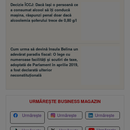
Decizie ÎCCJ: Dacă laşi o persoană ce
a consumat alcool să îţi conducă
maşina, răspunzi penal doar dacă
alcoolemia şoferului trece de 0,80 g/l
Cum urma să devină Insula Belina un
adevărat paradis fiscal: O lege cu
numeroase facilităţi şi scutiri de taxe,
adoptată de Parlament în aprilie 2019,
a fost declarată ulterior
neconstituţională
URMĂREȘTE BUSINESS MAGAZIN
Urmărește
Urmărește
Urmărește
Urmărește