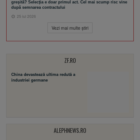
greşită? Selecţia e doar primul act. Cel mai scump risc vine
după semnarea contractului
25 iul 2026
Vezi mai multe ştiri
ZF.RO
China devastează ultima redută a
industriei germane
ALEPHNEWS.RO