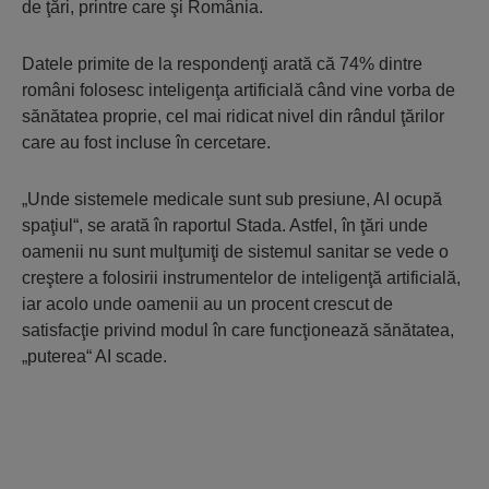
de ţări, printre care şi România.
Datele primite de la respondenţi arată că 74% dintre
români folosesc inteligenţa artificială când vine vorba de
sănătatea proprie, cel mai ridicat nivel din rândul ţărilor
care au fost incluse în cercetare.
„Unde sistemele medicale sunt sub presiune, AI ocupă
spaţiul“, se arată în raportul Stada. Astfel, în ţări unde
oamenii nu sunt mulţumiţi de sistemul sanitar se vede o
creştere a folosirii instrumentelor de inteligenţă artificială,
iar acolo unde oamenii au un procent crescut de
satisfacţie privind modul în care funcţionează sănătatea,
„puterea“ AI scade.