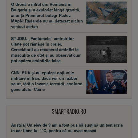
O dronă a intrat din România în
Bulgaria și a explodat lângă graniță,
anunță Premierul bulagr Radev.
MApN: Radarele nu au detectat niciun
vehicul aerian
STUDIU. „Fantomele” amintirilor
uitate pot rămâne în creier.
Cercetătorii au recuperat amintiri la
musculițe de oțet și au observat cum
pot apărea amintirile false
CNN: SUA şi-au epuizat opțiunile
militare în Iran, dacă vor un război
scurt, fără o invazie terestră, conform
generalului Caine
SMARTRADIO.RO
Austria| Un elev de 9 ani a fost pus să susţină un test scris
în aer liber, la -1°C, pentru că nu avea mască