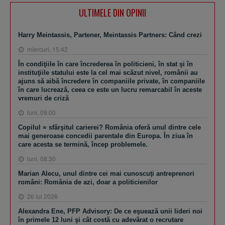
ULTIMELE DIN OPINII
Harry Meintassis, Partener, Meintassis Partners: Când crezi
miercuri, 15:42
În condiţiile în care încrederea în politicieni, în stat şi în
instituţiile statului este la cel mai scăzut nivel, românii au
ajuns să aibă încredere în companiile private, în companiile
în care lucrează, ceea ce este un lucru remarcabil în aceste
vremuri de criză
luni, 09:00
Copilul = sfârşitul carierei? România oferă unul dintre cele
mai generoase concedii parentale din Europa. În ziua în
care acesta se termină, încep problemele.
luni, 08:30
Marian Alecu, unul dintre cei mai cunoscuţi antreprenori
români: România de azi, doar a politicienilor
26 iul 2026
Alexandra Ene, PFP Advisory: De ce eşuează unii lideri noi
în primele 12 luni şi cât costă cu adevărat o recrutare