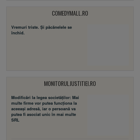
COMEDYMALL.RO
Vremuri triste. Şi păcănelele se
închid.
MONITORULJUSTITIEI.RO
Modificări la legea societăţilor: Mai
multe firme vor putea funcţiona la
aceeaşi adresă, iar o persoană va
putea fi asociat unic în mai multe
SRL