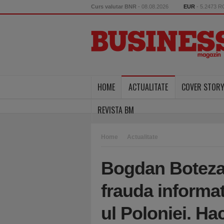
Curs valutar BNR
- 08.08.2026
EUR
- 5.2473 
HOME
ACTUALITATE
COVER STOR
REVISTA BM
Home
Actualitate
Bogdan Botezat
frauda informat
ul Poloniei. Hac