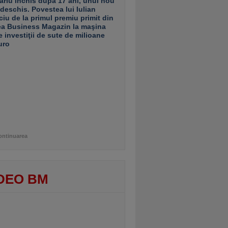
ariu închis după 17 ani, unul nou
 deschis. Povestea lui Iulian
ciu de la primul premiu primit din
ea Business Magazin la maşina
e investiţii de sute de milioane
uro
ontinuarea
DEO BM