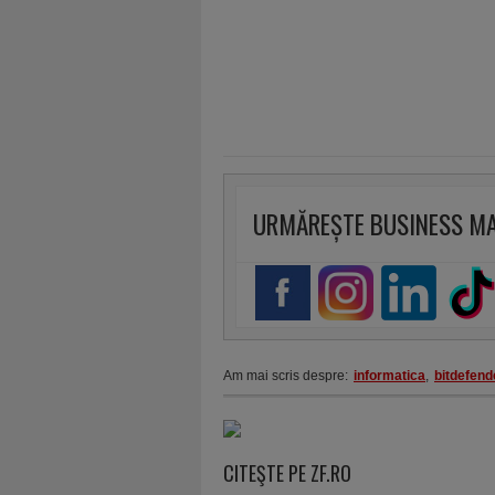
URMĂREȘTE BUSINESS M
Am mai scris despre:
informatica
,
bitdefend
CITEŞTE PE ZF.RO