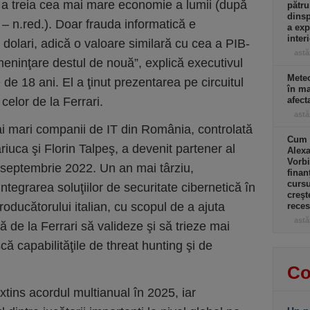
a treia cea mai mare economie a lumii (după
pătru
dinsp
 n.red.). Doar frauda informatică e
a exp
inter
 dolari, adică o valoare similară cu cea a PIB-
astă
meninţare destul de nouă”, explică executivul
Meteo
e 18 ani. El a ţinut prezentarea pe circuitul
în ma
 celor de la Ferrari.
afect
astă
ai mari companii de IT din România, controlată
Cum a
iuca şi Florin Talpeş, a devenit partener al
Alexa
Vorbi
 septembrie 2022. Un an mai târziu,
finan
cursu
integrarea soluţiilor de securitate cibernetică în
creşt
roducătorului italian, cu scopul de a ajuta
rece
astă
că de la Ferrari să valideze şi să trieze mai
ă capabilităţile de threat hunting şi de
Co
xtins acordul multianual în 2025, iar