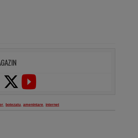
AGAZIN
er
,
botezatu
,
amenintare
,
internet