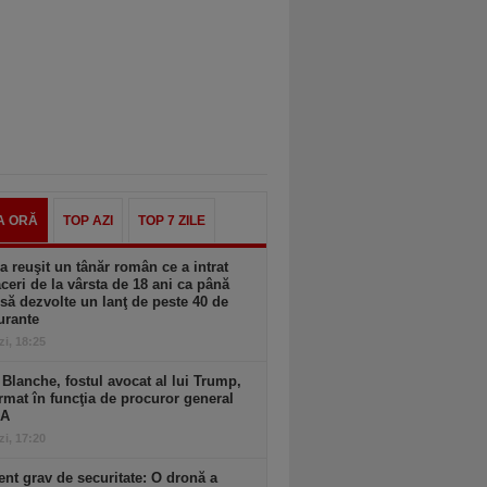
A ORĂ
TOP AZI
TOP 7 ZILE
 reuşit un tânăr român ce a intrat
aceri de la vârsta de 18 ani ca până
 să dezvolte un lanţ de peste 40 de
urante
zi, 18:25
Blanche, fostul avocat al lui Trump,
rmat în funcţia de procuror general
UA
zi, 17:20
ent grav de securitate: O dronă a