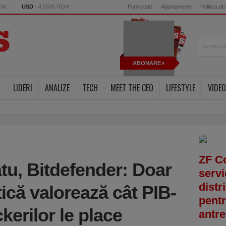
RON
USD
- 4.5595 RON
Publicitate
Abonamente
Politica de
ABONARE
Y
LIDERI
ANALIZE
TECH
MEET THE CEO
LIFESTYLE
VIDEO
ZF C
u, Bitdefender: Doar
servi
distr
ică valorează cât PIB-
pentr
kerilor le place
antre