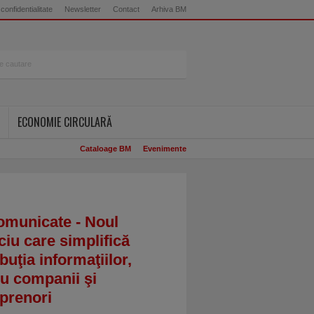
 confidentialitate
Newsletter
Contact
Arhiva BM
ECONOMIE CIRCULARĂ
Cataloage BM
Evenimente
omunicate - Noul
ciu care simplifică
ibuţia informaţiilor,
u companii şi
prenori