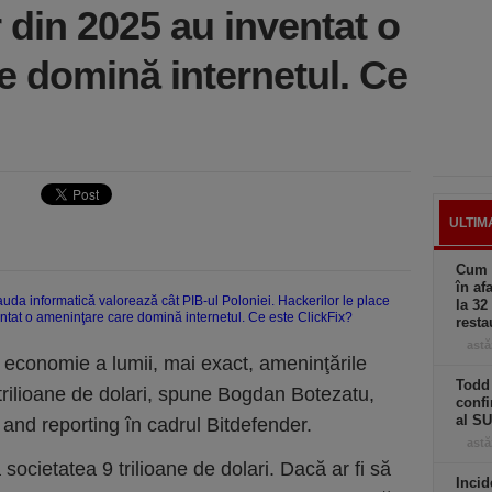
r din 2025 au inventat o
e domină internetul. Ce
ULTIM
Cum a
în af
la 32
resta
astă
a economie a lumii, mai exact, ameninţările
Todd 
trilioane de dolari, spune Bogdan Botezatu,
confi
al S
 and reporting în cadrul Bitdefender.
astă
societatea 9 trilioane de dolari. Dacă ar fi să
Incid