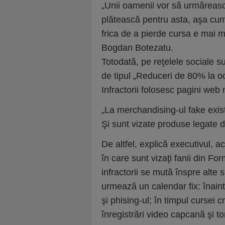
„Unii oamenii vor să urmăreasc
plătească pentru asta, aşa cum a
frica de a pierde cursa e mai m
Bogdan Botezatu.
Totodată, pe reţelele sociale 
de tipul „Reduceri de 80% la oc
Infractorii folosesc pagini web 
„La merchandising-ul fake exis
Şi sunt vizate produse legate de
De altfel, explică executivul, 
în care sunt vizaţi fanii din Fo
infractorii se mută înspre alte s
urmează un calendar fix: înaint
şi phising-ul; în timpul cursei 
înregistrări video capcană şi t