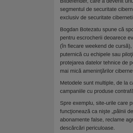
Bitdefender, care a devenit unul
segmentul de securitate ciberne
exclusiv de securitate cibernet
Bogdan Botezatu spune că spor
pentru escrocherii deoarece e
(în fiecare weekend de cursă), 
puternică cu echipele sau piloţi
protejarea datelor tehnice de pe
mai mică ameninţărilor cibernet
Metodele sunt multiple, de la c
campaniile cu produse contraf
Spre exemplu, site-urile care p
funcţionează ca nişte „pâlnii de
abonamente false, reclame ag
descărcări periculoase.