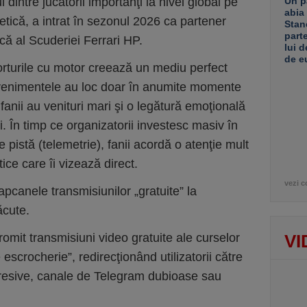
 dintre jucătorii importanţi la nivel global pe
Un p
abia
tică, a intrat în sezonul 2026 ca partener
Stan
part
ică al Scuderiei Ferrari HP.
lui d
de e
turile cu motor creează un mediu perfect
venimentele au loc doar în anumite momente
fanii au venituri mari şi o legătură emoţională
i. În timp ce organizatorii investesc masiv în
 pistă (telemetrie), fanii acordă o atenţie mult
ice care îi vizează direct.
vezi c
apcanele transmisiunilor „gratuite” la
ăcute.
romit transmisiuni video gratuite ale curselor
VI
 escrocherie”, redirecţionând utilizatorii către
resive, canale de Telegram dubioase sau