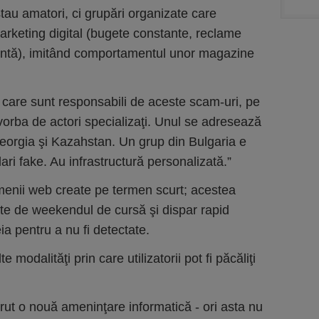
stau amatori, ci grupări organizate care
arketing digital (bugete constante, reclame
 ţintă), imitând comportamentul unor magazine
ri care sunt responsabili de aceste scam-uri, pe
vorba de actori specializaţi. Unul se adresează
Georgia şi Kazahstan. Un grup din Bulgaria e
ri fake. Au infrastructură personalizată.”
omenii web create pe termen scurt; acestea
nte de weekendul de cursă şi dispar rapid
ia pentru a nu fi detectate.
e modalităţi prin care utilizatorii pot fi păcăliţi
ut o nouă ameninţare informatică - ori asta nu