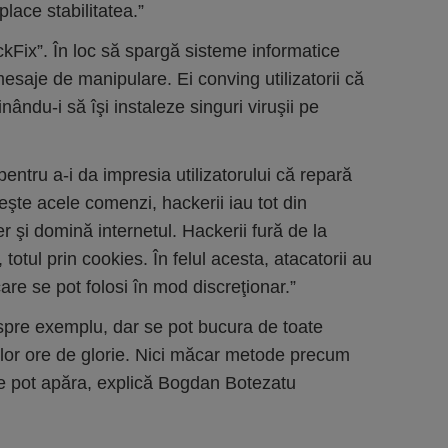
place stabilitatea.”
ickFix”. În loc să spargă sisteme informatice
esaje de manipulare. Ei conving utilizatorii că
ându-i să îşi instaleze singuri viruşii pe
 pentru a-i da impresia utilizatorului că repară
eşte acele comenzi, hackerii iau tot din
 şi domină internetul. Hackerii fură de la
, totul prin cookies. În felul acesta, atacatorii au
care se pot folosi în mod discreţionar.”
 spre exemplu, dar se pot bucura de toate
celor ore de glorie. Nici măcar metode precum
te pot apăra, explică Bogdan Botezatu