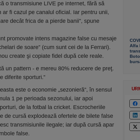
ă o transmisiune LIVE pe internet, fără să
r fi cazul pe canalul oficial. Iar pentru unii,
are decât frica de a pierde banii”, spune
sunt promovate intens magazine false cu mesaje
COVE
Alfa
helari de soare” (cum sunt cei de la Ferrari).
tran
nou create şi copiate fidel după cele reale.
Boto
burs
tă un pattern - e mereu 80% reducere de preţ.
 diferite sporturi.”
UR
aceasta este o economie „sezonieră”, în sensul
rmula 1 pe perioada sezonului, iar apoi
porturi, de la fotbal la cricket. Escrocheriile
e de cursă explodează ofertele de bilete false
cresc transmisiunile ilegale; iar după cursă apar
ombole false.