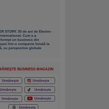
R STORY. 35 de ani de Electro-
 International. Cum s-a
sformat un business din
şani într-o companie listată la
ă, cu perspective globale
MĂREȘTE BUSINESS MAGAZIN
Urmărește
Urmărește
Urmărește
Urmărește
Urmărește
Urmărește
Urmărește