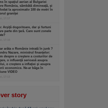
ns în spaţiul aerian al Bulgariei
re România, sâmbătă dimineaţă, şi
lodat la aproximativ 100 de metri în
iorul graniţei
zi, 17:17
: Arşiţă dogoritoare, dar şi furtuni
re parte din ţară. Care sunt zonele
ate?
zi, 17:16
r arăta o Românie intrată în junk ?
ndru Nazare, ministrul finanţelor:
m despre o creştere a costurilor de
ţare, o influenţă serioasă asupra
lui, o creştere a inflaţiei şi asupra
erii economice. Ne-ar băga în
siune VIDEO
zi, 17:13
ver story