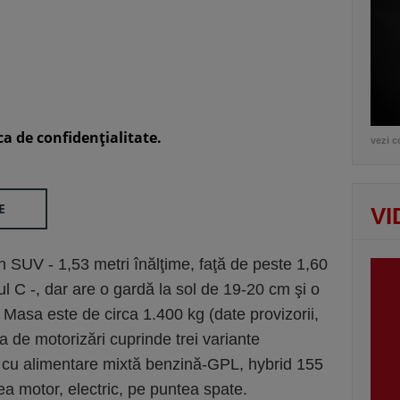
ca de confidenţialitate.
vezi c
E
VI
 SUV - 1,53 metri înălţime, faţă de peste 1,60
l C -, dar are o gardă la sol de 19-20 cm şi o
. Masa este de circa 1.400 kg (date provizorii,
 de motorizări cuprinde trei variante
40 cu alimentare mixtă benzină-GPL, hybrid 155
lea motor, electric, pe puntea spate.