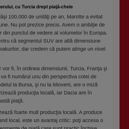
erului, cu Turcia drept piaţă-cheie
ăşi 100.000 de unităţi pe an, Marotte a evitat
pune. Nu pot prezice precis. Avem o ambiţie de
ter din punctul de vedere al volumelor în Europa.
, pentru că segmentul SUV are altă dimensiune
reakurilor, dar credem că putem atinge un nivel
 vor fi, în ordinea dimensiunii, Turcia, Franţa şi
a fi numărul unu din perspectiva cotei de
elul la Bursa, şi nu la Mioveni, are o miză
rizează producţia locală, iar Dacia are în
astă piaţă.
izează foarte mult producţia locală. A produce
rand local, este un avantaj critic: poţi accesa o
egmente de piaţă care sunt practic închise