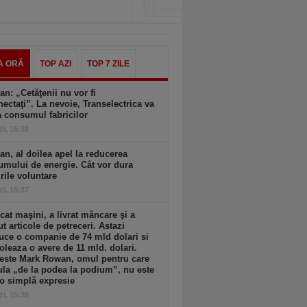
A ORĂ
TOP AZI
TOP 7 ZILE
an: „Cetăţenii nu vor fi
ectaţi”. La nevoie, Transelectrica va
a consumul fabricilor
zi, 15:38
an, al doilea apel la reducerea
mului de energie. Cât vor dura
ile voluntare
zi, 15:37
cat maşini, a livrat mâncare şi a
t articole de petreceri. Astazi
ce o companie de 74 mld dolari si
oleaza o avere de 11 mld. dolari.
 este Mark Rowan, omul pentru care
la „de la podea la podium”, nu este
o simplă expresie
zi, 15:35