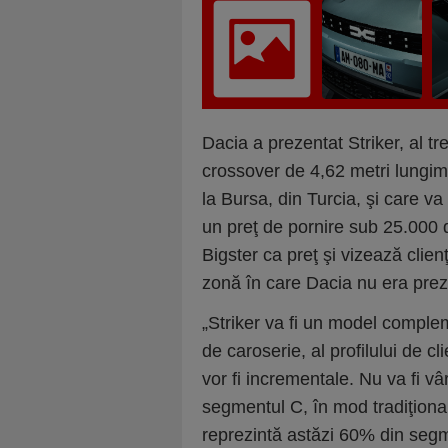
Dacia a prezentat Striker, al t
crossover de 4,62 metri lungim
la Bursa, din Turcia, şi care va
un preţ de pornire sub 25.000 
Bigster ca preţ şi vizează clie
zonă în care Dacia nu era pre
„Striker va fi un model comple
de caroserie, al profilului de c
vor fi incrementale. Nu va fi vâ
segmentul C, în mod tradiţiona
reprezintă astăzi 60% din segme