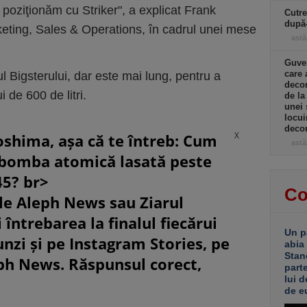
poziţionăm cu Striker", a explicat Frank
Cutre
după
eting, Sales & Operations, în cadrul unei mese
astă
Guver
care 
 Bigsterului, dar este mai lung, pentru a
decon
 de 600 de litri.
de la
unei 
locui
decon
X
oshima, așa că te întreb: Cum
astă
 bomba atomică lasată peste
45? br>
Co
le Aleph News sau Ziarul
 întrebarea la finalul fiecărui
Un p
unzi și pe Instagram Stories, pe
abia
Stan
eph News. Răspunsul corect,
part
lui d
de e