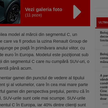
Vezi galeria foto
(11 poze)
ULTIM
Boloj
reilea model al mărcii din segmentul C, un
decon
limit
e care va fi produs la uzina Renault Group de
astă
 ajunge pe piaţă în primăvara anului viitor, cu
de euro în Europa. Modelul este poziţionat sub
Boloj
consu
nţii din segmentul C care nu cumpără SUV-uri, o
măsur
astă
zentă până acum.
A par
mentar gamei din punctul de vedere al tipului
vându
condu
lient şi al volumelor, care în cea mai mare parte
contr
rful gamei din perspectiva preţului, pentru că în
Cine
formu
l, SUV-urile sunt cele mai scumpe. SUV-urile
doar 
astă
ntul C în Europa, iar 40% dintre clienţi sunt