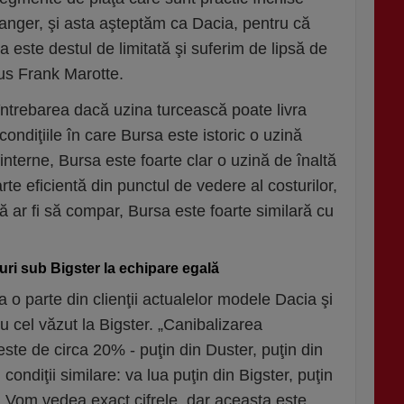
hanger, şi asta aşteptăm ca Dacia, pentru că
 este destul de limitată şi suferim de lipsă de
pus Frank Marotte.
 întrebarea dacă uzina turcească poate livra
condiţiile în care Bursa este istoric o uzină
e interne, Bursa este foarte clar o uzină de înaltă
arte eficientă din punctul de vedere al costurilor,
 ar fi să compar, Bursa este foarte similară cu
uri sub Bigster la echipare egală
 o parte din clienţii actualelor modele Dacia şi
 cel văzut la Bigster. „Canibalizarea
ste de circa 20% - puţin din Duster, puţin din
 condiţii similare: va lua puţin din Bigster, puţin
. Vom vedea exact cifrele, dar aceasta este