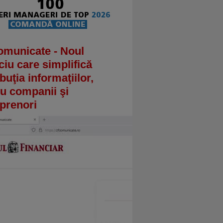
omunicate - Noul
ciu care simplifică
ibuţia informaţiilor,
u companii şi
prenori