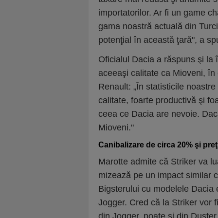
importatorilor. Ar fi un game c
gama noastră actuală din Turcia
potenţial în această ţară", a s
Oficialul Dacia a răspuns şi la
aceeaşi calitate ca Mioveni, în 
Renault: „În statisticile noastr
calitate, foarte productivă şi fo
ceea ce Dacia are nevoie. Dacă
Mioveni."
Canibalizare de circa 20% şi preţ
Marotte admite că Striker va lua
mizează pe un impact similar cu
Bigsterului cu modelele Dacia e
Jogger. Cred că la Striker vor fi
din Jogger, poate şi din Duster