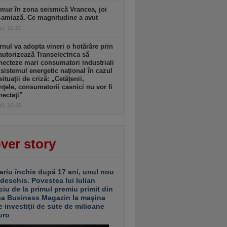
mur în zona seismică Vrancea, joi
-amiază. Ce magnitudine a avut
zi, 15:27
nul va adopta vineri o hotărâre prin
autorizează Transelectrica să
ecteze mari consumatori industriali
 sistemul energetic naţional în cazul
situaţii de criză: „Cetăţenii,
nţele, consumatorii casnici nu vor fi
ectaţi”
zi, 15:26
ver story
ariu închis după 17 ani, unul nou
 deschis. Povestea lui Iulian
ciu de la primul premiu primit din
ea Business Magazin la maşina
e investiţii de sute de milioane
uro