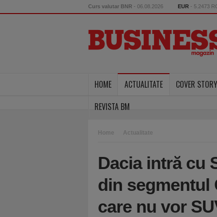
Curs valutar BNR
- 06.08.2026
EUR
- 5.2473 
HOME
ACTUALITATE
COVER STOR
REVISTA BM
Home
Actualitate
Dacia intră cu 
din segmentul C
care nu vor SUV