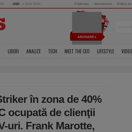
RON
USD
- 4.5595 RON
Publicitate
Abonamente
Politica de
ABONARE
Y
LIDERI
ANALIZE
TECH
MEET THE CEO
LIFESTYLE
VIDEO
Striker în zona de 40%
 ocupată de clienţii
-uri. Frank Marotte,