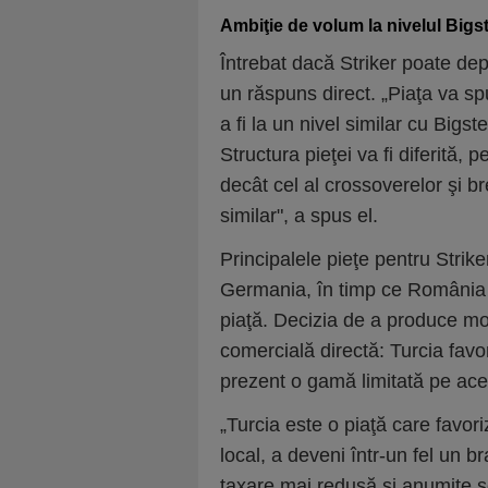
Ambiţie de volum la nivelul Bigst
Întrebat dacă Striker poate dep
un răspuns direct. „Piaţa va s
a fi la un nivel similar cu Bigs
Structura pieţei va fi diferită
decât cel al crossoverelor şi b
similar", a spus el.
Principalele pieţe pentru Striker
Germania, în timp ce România v
piaţă. Decizia de a produce mod
comercială directă: Turcia favo
prezent o gamă limitată pe ace
„Turcia este o piaţă care favor
local, a deveni într-un fel un b
taxare mai redusă şi anumite s