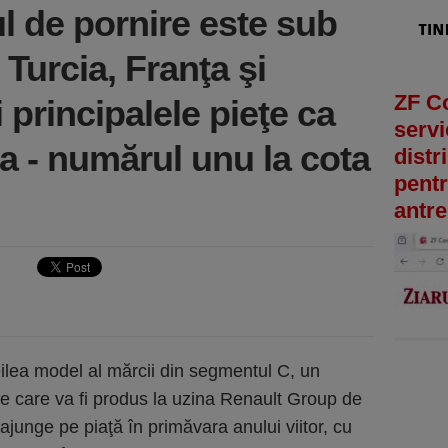
l de pornire este sub
 Turcia, Franţa şi
ZF C
 principalele pieţe ca
servi
 - numărul unu la cota
distr
pentr
antre
reilea model al mărcii din segmentul C, un
e care va fi produs la uzina Renault Group de
 ajunge pe piaţă în primăvara anului viitor, cu