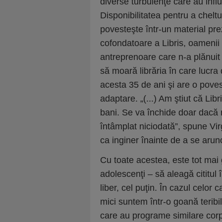
diverse turbulenţe care au influe
Disponibilitatea pentru a cheltu
povesteşte într-un material pre
cofondatoare a Libris, oamenii 
antreprenoare care n-a plănuit s
să moară librăria în care lucra
acesta 35 de ani şi are o povest
adaptare. „(...) Am ştiut că Li
bani. Se va închide doar dacă n
întâmplat niciodată”, spune Virg
ca inginer înainte de a se arunc
Cu toate acestea, este tot mai g
adolescenţi – să aleagă cititul 
liber, cel puţin. În cazul celor 
mici suntem într-o goană teribi
care au programe similare corpora