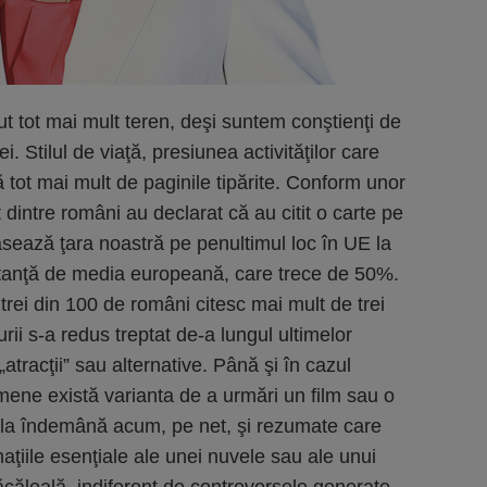
rdut tot mai mult teren, deşi suntem conştienţi de
. Stilul de viaţă, presiunea activităţilor care
 tot mai mult de paginile tipărite. Conform unor
 dintre români au declarat că au citit o carte pe
asează ţara noastră pe penultimul loc în UE la
istanţă de media europeană, care trece de 50%.
 trei din 100 de români citesc mai mult de trei
urii s-a redus treptat de-a lungul ultimelor
„atracţii” sau alternative. Până şi în cazul
xamene există varianta de a urmări un film sau o
tă la îndemână acum, pe net, şi rezumate care
rmaţiile esenţiale ale unei nuvele sau ale unui