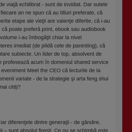
e viaţă echilibrat - sunt de invidiat. Dar sutele
iecare an ne spun că au titluri preferate, că
erite etape ale vieţii are valenţe diferite, că i-au
l, că poate preferă print, ebook sau audiobook
volume i-au îmbogăţit chiar la nivel
nteres imediat (de pildă cele de parenting), că
tare subiecte. Un lider de top, absolvent de
e profesează acum în domeniul shared service
i eveniment Meet the CEO că lecturile de la
enii variate - de la strategie şi arta feng shui
mai citiţi?
ar diferenţele dintre generaţii - de gândire,
ii – sunt absolut fireşti. Ce nu se schimbă este