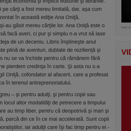
nţat economia şi implicit editurile şi librăriile.
i pe cărţi a fost mereu limitată, dar, aşa cum
zentat în această ediţie Ana Oniţă,
şi-au găsit mereu cărţile lor. Ana Oniţă este o
vezi c
ă facă averi, ci pur şi simplu n-a vrut să lase
 deja de un deceniu. Libris împlineşte anul
e plină de aventuri, dublate de rezilienţă şi
VI
bris nu se va închide pentru că rămânem fără
e pierdem credinţa în carte. Şi asta nu s-a
il Oniţă, cofondator al afacerii, care a profesat
a în terenul antreprenoriatului.
reu – şi pentru adulţi, şi pentru copii sau
în locul altor modalităţi de petrecere a timpului
care au timp liber, pentru că deopotrivă şi mari şi
lă, parcă din ce în ce mai accelerată. Sunt copii
tiştilor, iar adulţii care îşi fac timp pentru ei -