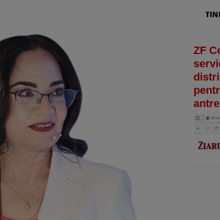
ZF C
servi
distr
pentr
antre