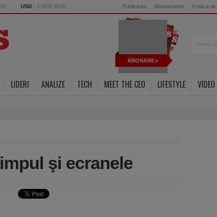
RON
USD
- 4.5595 RON
Publicitate
Abonamente
Politica de
ABONARE
LIDERI
ANALIZE
TECH
MEET THE CEO
LIFESTYLE
VIDEO
impul şi ecranele