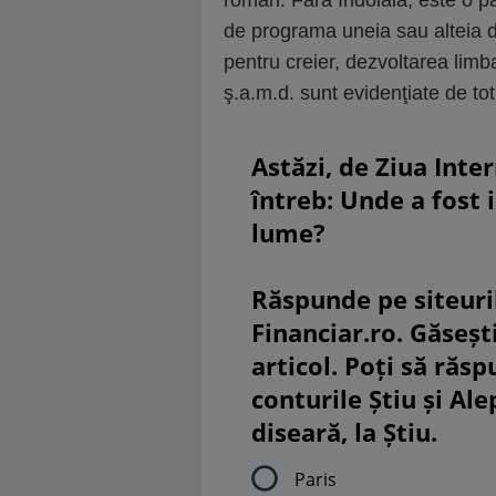
roman. Fără îndoială, este o p
de programa uneia sau alteia din
pentru creier, dezvoltarea limb
ş.a.m.d. sunt evidenţiate de tot 
Astăzi, de Ziua Inte
întreb: Unde a fost 
lume?
Răspunde pe siteuri
Financiar.ro. Găsești
articol. Poți să răsp
conturile Știu și Al
diseară, la Știu.
Paris