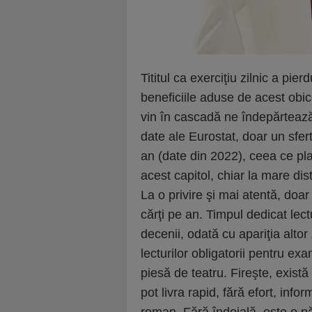
Tititul ca exerciţiu zilnic a pie
beneficiile aduse de acest obicei
vin în cascadă ne îndepărtează
date ale Eurostat, doar un sfert
an (date din 2022), ceea ce pl
acest capitol, chiar la mare d
La o privire şi mai atentă, doar
cărţi pe an. Timpul dedicat lect
decenii, odată cu apariţia altor 
lecturilor obligatorii pentru e
piesă de teatru. Fireşte, exis
pot livra rapid, fără efort, info