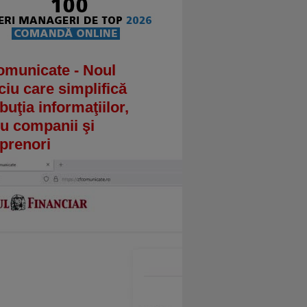
omunicate - Noul
ciu care simplifică
ibuţia informaţiilor,
u companii şi
prenori