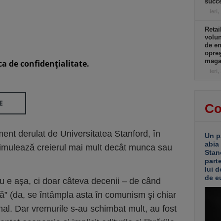
succe
ieri,
Retai
volu
de e
opreş
magaz
ca de confidenţialitate.
ieri,
E
Co
ent derulat de Universitatea Stanford, în
Un p
abia
stimulează creierul mai mult decât munca sau
Stan
part
lui d
de e
nu e aşa, ci doar câteva decenii – de când
ă” (da, se întâmpla asta în comunism şi chiar
ional. Dar vremurile s-au schimbat mult, au fost