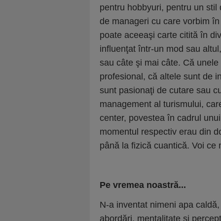
pentru hobbyuri, pentru un stil d
de manageri cu care vorbim în f
poate aceeaşi carte citită în div
influenţat într-un mod sau altu
sau câte şi mai câte. Că unele 
profesional, că altele sunt de i
sunt pasionaţi de cutare sau cu
management al turismului, car
center, povestea în cadrul unu
momentul respectiv erau din dom
până la fizică cuantică. Voi ce 
Pe vremea noastră...
N-a inventat nimeni apa caldă, i
abordări, mentalitate şi percepţ