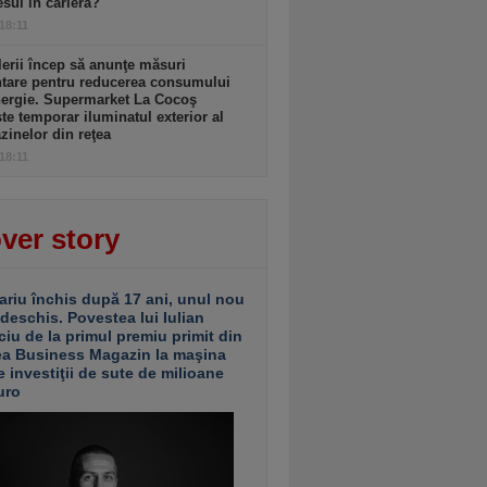
sul în carieră?
 18:11
lerii încep să anunţe măsuri
ntare pentru reducerea consumului
nergie. Supermarket La Cocoş
te temporar iluminatul exterior al
inelor din reţea
 18:11
ver story
ariu închis după 17 ani, unul nou
 deschis. Povestea lui Iulian
ciu de la primul premiu primit din
ea Business Magazin la maşina
e investiţii de sute de milioane
uro