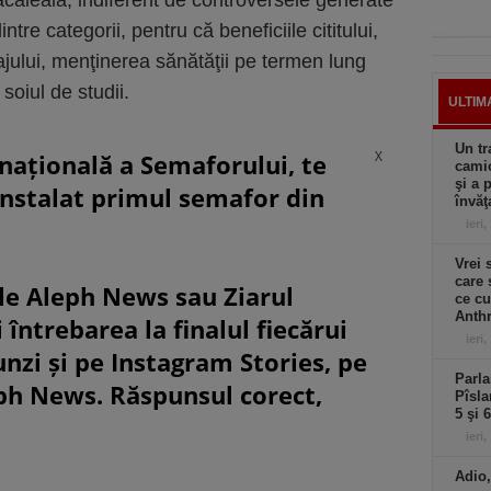
ăcăleală, indiferent de controversele generate
tre categorii, pentru că beneficiile cititului,
ajului, menţinerea sănătăţii pe termen lung
soiul de studii.
ULTIM
Un tr
X
rnațională a Semaforului, te
camio
şi a 
instalat primul semafor din
învăţ
ieri,
Vrei 
care 
le Aleph News sau Ziarul
ce cu
Anthr
 întrebarea la finalul fiecărui
ieri,
unzi și pe Instagram Stories, pe
Parla
eph News. Răspunsul corect,
Pîsla
5 şi 
ieri,
Adio,