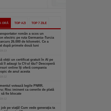
A ORĂ
TOP AZI
TOP 7 ZILE
ansportator român a scos un
n electric pe ruta Germania–Turcia
parcurs 26.000 de kilometri. Ce a
at după primele două luni
 18:13
să obţii un certificat gratuit în AI pe
să îl adaugi la CV-ul tău? Descoperă
rsuri online îţi oferă compania
opic de anul acesta
 18:12
mentul votează legile PNRR.
ru: Risc iminent ca cererile de plată
6 să fie blocate
 18:12
 job pe viaţă! Cum vede generaţia ta