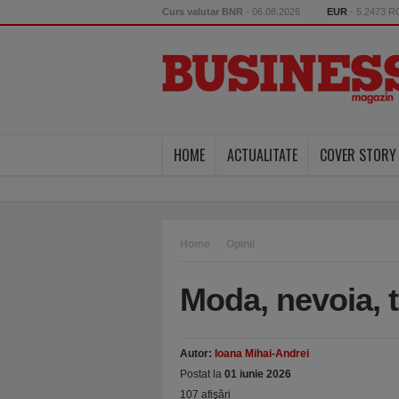
Curs valutar BNR
- 06.08.2026
EUR
- 5.2473 
HOME
ACTUALITATE
COVER STORY
Home
Opinii
Moda, nevoia, t
Autor:
Ioana Mihai-Andrei
Postat la
01 iunie 2026
107 afişări