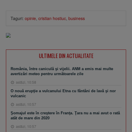
Taguri:
opinie
,
cristian hostiuc
,
business
ULTIMELE DIN ACTUALITATE
România, între caniculă şi vijelii. ANM a emis mai multe
avertizări meteo pentru următoarele zile
astăzi, 10:58
O nouă erupţie a vulcanului Etna cu fântâni de lavă şi nor
vulcanic
astăzi, 10:57
Şomajul este în creştere în Franţa. Ţara nu a mai avut o rată
atât de mare din 2020
astăzi, 10:57