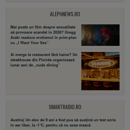
ALEPHNEWS.RO
Mai poate un film despre sexualitate
să provoace scandal în 2026? Gregg
Araki readuce erotismul în prim-plan
cu „I Want Your Sex”
Ai merge la restaurant fără haine? Un
steakhouse din Florida organizează
lunar seri de „nude dining”
SMARTRADIO.RO
Austria| Un elev de 9 ani a fost pus să susţină un test scris
în aer liber, la -1°C, pentru că nu avea mască