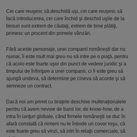
Cei care reuşesc să deschidă uşi, cei care reuşesc să
facă introducerea, cei care închid şi deschid uşile de la
birouri sunt extrem de căutaţi, extrem de bine plătiţi,
primesc un procent din primele vânzări.
Fără aceste personaje, unei companii româneşti dar nu
numai, îi este mult mai greu nu să intre pe o piaţă, pentru
că acolo este foarte uşor din punct de vedere juridic şi a
timpului de înfiinţare a unei companii, ci îi este greu să
ajungă undeva, să determine pe cineva să acorde şi să
semneze un contract.
Dacă noi am primit cu braţele deschise multinaţionalele
pentru că avem nevoie de banii lor, de know-how, de a
intra în lanţuri globale, când firmele româneşti se duc în
afară constată că nimeni nu le întinde un covor roşu, că
este foarte greu să vinzi, să intri în relaţii comerciale, să