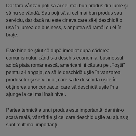
Dar fără vânzări poţi să ai cel mai bun produs din lume şi
să nu se vândă. Sau poţi să ai cel mai bun produs sau
serviciu, dar dacă nu este cineva care să-ţi deschidă o
uşă în lumea de business, s-ar putea să rămâi cu el în
braţe.
Este bine de ştiut că după imediat după căderea
comunismului, când s-a deschis economia, businessul,
adică piaţa românească, americanii îi căutau pe „Foştii”
pentru a-i angaja, ca să le deschidă uşile în vanzarea
produselor şi serviciilor, care să le deschidă uşile în
obţinerea unor contracte, care să deschidă uşile în a
ajunge la cel mai înalt nivel.
Partea tehnică a unui produs este importantă, dar într-o
scară reală, vânzările şi cei care deschid uşile au ajuns şi
sunt mult mai importanţi.