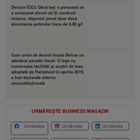
Decizie ÎCCJ: Dacă laşi o persoană ce
a consumat alcool să îţi conducă
maşina, răspunzi penal doar dacă
alcoolemia şoferului trece de 0,80 g/l
Cum urma să devină Insula Belina un
adevărat paradis fiscal: O lege cu
numeroase facilităţi şi scutiri de taxe,
adoptată de Parlament în aprilie 2019,
a fost declarată ulterior
neconstituţională
URMĂREȘTE BUSINESS MAGAZIN
Urmărește
Urmărește
Urmărește