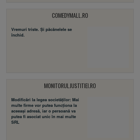
COMEDYMALL.RO
Vremuri triste. Şi păcănelele se
închid.
MONITORULJUSTITIEI.RO
Modificări la legea societăţilor: Mai
multe firme vor putea funcţiona la
aceeaşi adresă, iar o persoană va
putea fi asociat unic în mai multe
SRL