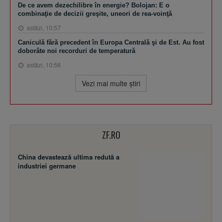
De ce avem dezechilibre în energie? Bolojan: E o
combinaţie de decizii greşite, uneori de rea-voinţă
astăzi, 10:57
Caniculă fără precedent în Europa Centrală şi de Est. Au fost
doborâte noi recorduri de temperatură
astăzi, 10:56
Vezi mai multe ştiri
ZF.RO
China devastează ultima redută a
industriei germane