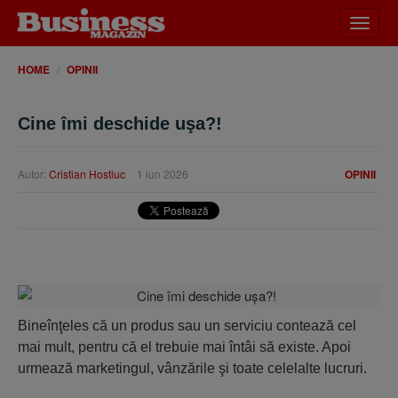
Desch
meniu
HOME
OPINII
Cine îmi deschide uşa?!
Autor:
Cristian Hostiuc
1 iun 2026
OPINII
Bineînţeles că un produs sau un serviciu contează cel
mai mult, pentru că el trebuie mai întâi să existe. Apoi
urmează marketingul, vânzările şi toate celelalte lucruri.