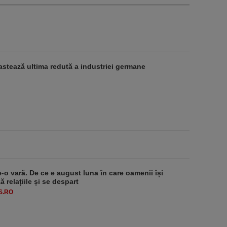
stează ultima redută a industriei germane
e-o vară. De ce e august luna în care oamenii își
 relațiile și se despart
S.RO