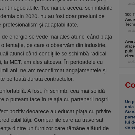
astă
u sunt negociabile. Tocmai de aceea, schimbările
100 T
ndemia din 2020, nu au fost doar presiuni de
Andro
 profesionalism şi adaptabilitate.
Tech
astă
r de energie se vede mai ales atunci când piaţa
Avert
 o tentaţie, pe care o observăm din industrie,
aface
publi
ali atunci când condiţiile se schimbă radical
circ
, la MET, am ales altceva. În perioadele cu
astă
ltimii ani, ne-am reconfirmat angajamentele şi
e pe toată durata contractelor.
Co
onfortabilă. A fost, în schimb, cea mai solidă
e o puteam face în relaţia cu partenerii noştri.
Un p
abia
fect pozitiv deoarece au educat piaţa cu privire
Stan
part
predictibilităţii. Companiile care au traversat
lui d
de e
renţa dintre un furnizor care rămâne alături de