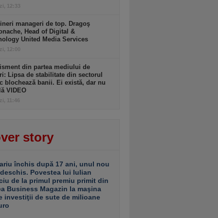
zi, 12:33
ineri manageri de top. Dragoş
nache, Head of Digital &
nology United Media Services
zi, 12:00
isment din partea mediului de
ri: Lipsa de stabilitate din sectorul
c blochează banii. Ei există, dar nu
ulă VIDEO
zi, 11:46
ver story
ariu închis după 17 ani, unul nou
 deschis. Povestea lui Iulian
ciu de la primul premiu primit din
ea Business Magazin la maşina
e investiţii de sute de milioane
uro