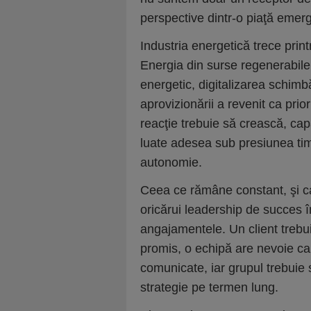
perspective dintr-o piaţă emer
Industria energetică trece prin
Energia din surse regenerabile
energetic, digitalizarea schimbă
aprovizionării a revenit ca prio
reacţie trebuie să crească, capa
luate adesea sub presiunea tim
autonomie.
Ceea ce rămâne constant, şi c
oricărui leadership de succes î
angajamentele. Un client trebui
promis, o echipă are nevoie ca d
comunicate, iar grupul trebuie 
strategie pe termen lung.