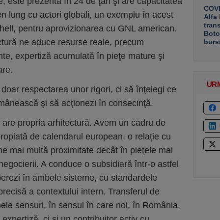
e, este prezentă în 24 de ţări şi are capacitatea
COVE
 lung cu actori globali, un exemplu în acest
Alfa
tran
hell, pentru aprovizionarea cu GNL american.
Boto
uctură ne aduce resurse reale, precum
burs
nte, expertiză acumulată în pieţe mature şi
are.
UR
oar respectarea unor rigori, ci să înţelegi ce
omânească şi să acţionezi în consecinţă.
e are propria arhitectură. Avem un cadru de
opiată de calendarul european, o relaţie cu
une mai multă proximitate decât în pieţele mai
negocierii. A conduce o subsidiară într-o astfel
perezi în ambele sisteme, cu standardele
precisă a contextului intern. Transferul de
e sensuri, în sensul în care noi, în România,
xpertiză, ci şi un contribuitor activ cu