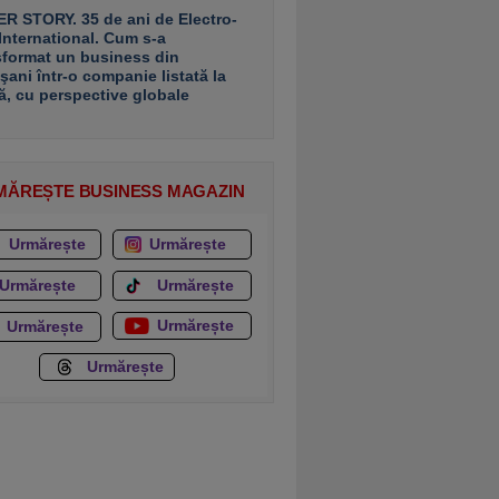
R STORY. 35 de ani de Electro-
 International. Cum s-a
sformat un business din
şani într-o companie listată la
ă, cu perspective globale
MĂREȘTE BUSINESS MAGAZIN
Urmărește
Urmărește
Urmărește
Urmărește
Urmărește
Urmărește
Urmărește