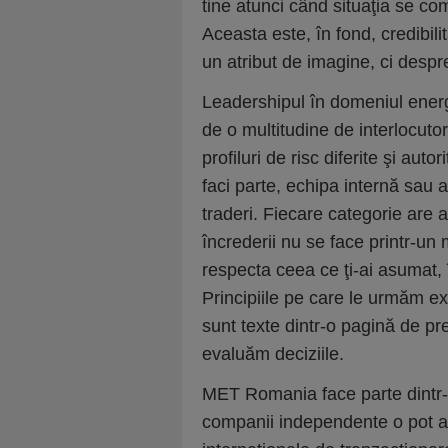
tine atunci când situaţia se com
Aceasta este, în fond, credibil
un atribut de imagine, ci despr
Leadershipul în domeniul energ
de o multitudine de interlocutori
profiluri de risc diferite şi aut
faci parte, echipa internă sau al
traderi. Fiecare categorie are a
încrederii nu se face printr-un 
respecta ceea ce ţi-ai asumat, 
Principiile pe care le urmăm exp
sunt texte dintr-o pagină de pre
evaluăm deciziile.
MET Romania face parte dintr-
companii independente o pot a