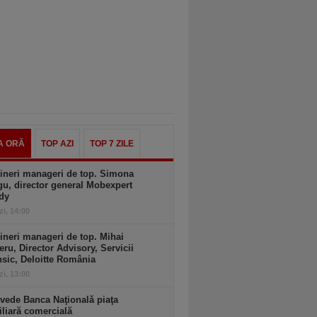
A ORĂ
TOP AZI
TOP 7 ZILE
ineri manageri de top. Simona
u, director general Mobexpert
dy
zi, 14:00
ineri manageri de top. Mihai
ru, Director Advisory, Servicii
sic, Deloitte România
zi, 13:00
vede Banca Naţională piaţa
liară comercială