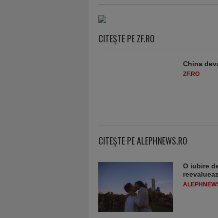
CITEŞTE PE ZF.RO
China deva
ZF.RO
CITEŞTE PE ALEPHNEWS.RO
O iubire d
reevaluează
ALEPHNEW