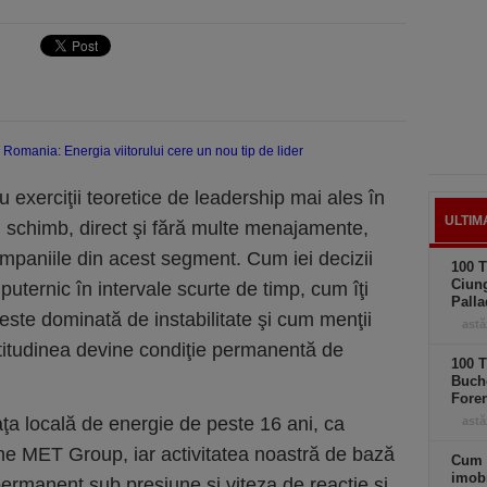
ru exerciţii teoretice de leadership mai ales în
ULTIM
în schimb, direct şi fără multe menajamente,
paniile din acest segment. Cum iei decizii
100 T
Ciung
puternic în intervale scurte de timp, cum îţi
Palla
este dominată de instabilitate şi cum menţii
astă
rtitudinea devine condiţie permanentă de
100 T
Buche
Foren
 locală de energie de peste 16 ani, ca
astă
ne MET Group, iar activitatea noastră de bază
Cum 
imobi
ermanent sub presiune şi viteza de reacţie şi