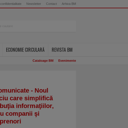
 confidentialitate
Newsletter
Contact
Arhiva BM
ECONOMIE CIRCULARĂ
REVISTA BM
Cataloage BM
Evenimente
omunicate - Noul
ciu care simplifică
ibuţia informaţiilor,
u companii şi
prenori