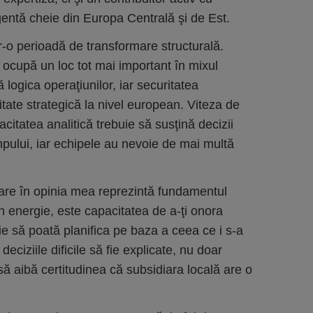
gentă cheie din Europa Centrală şi de Est.
tr-o perioadă de transformare structurală.
 ocupă un loc tot mai important în mixul
 logica operaţiunilor, iar securitatea
ritate strategică la nivel european. Viteza de
citatea analitică trebuie să susţină decizii
pului, iar echipele au nevoie de mai multă
are în opinia mea reprezintă fundamentul
n energie, este capacitatea de a-ţi onora
e să poată planifica pe baza a ceea ce i s-a
eciziile dificile să fie explicate, nu doar
să aibă certitudinea că subsidiara locală are o