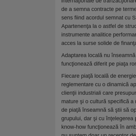
internaţionale de tranzacţionar
de a semna contracte pe termen
sens fiind acordul semnat cu S
Apartenenţa la o astfel de str
instrumente analitice performa
acces la surse solide de finanţ
Adaptarea locală nu înseamnă d
funcţionează diferit pe piaţa r
Fiecare piaţă locală de energi
reglementare cu o dinamică apr
clienţii industriali care presup
mature şi o cultură specifică a 
de piaţă înseamnă să ştii să o
grupului, dar şi cu înţelegerea 
know-how funcţionează în ambel
nu suntem doar un receptor de e