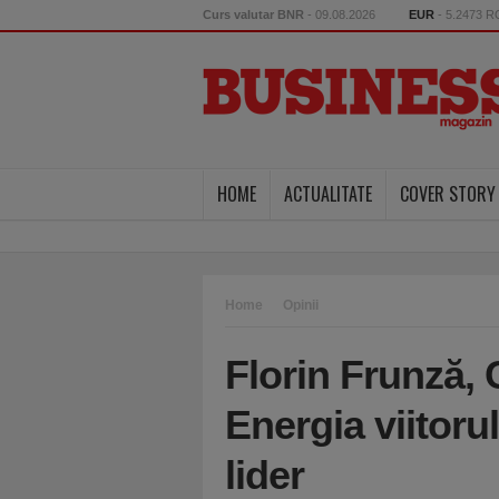
Curs valutar BNR
- 09.08.2026
EUR
- 5.2473 
HOME
ACTUALITATE
COVER STORY
Home
Opinii
Florin Frunză
Energia viitoru
lider