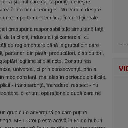
plică şi unul care caută portiţe de ieşire.
itatea în domeniul energiei. Nu vorbim despre
e un comportament verificat în condiţii reale.
iei presupune responsabilitate simultană faţă
, de la clienţi industriali şi comerciali cu
orităţi de reglementare până la grupul din care
vezi c
ţi parteneri din piaţă: producători, distribuitori,
şteptări legitime şi distincte. Construirea
VI
mesaj universal, ci prin consecvenţă, prin a
în mod constant, mai ales în perioadele dificile.
licit - transparenţă, încredere, respect - nu
zentare, ci criterii operaţionale după care ne
un grup cu o anvergură pe care puţine
tinge. MET Group este activă în 51 de huburi