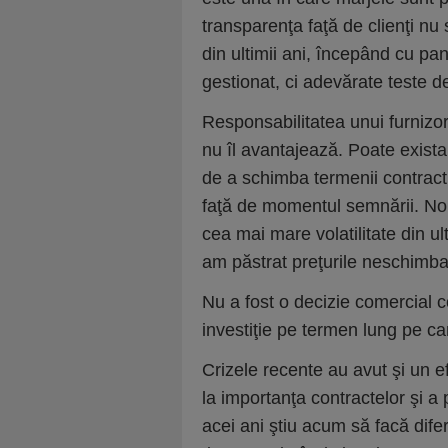
transparenţa faţă de clienţi n
din ultimii ani, începând cu pa
gestionat, ci adevărate teste de
Responsabilitatea unui furnizo
nu îl avantajează. Poate exista
de a schimba termenii contractu
faţă de momentul semnării. Noi
cea mai mare volatilitate din u
am păstrat preţurile neschimbat
Nu a fost o decizie comercial c
investiţie pe termen lung pe car
Crizele recente au avut şi un e
la importanţa contractelor şi a 
acei ani ştiu acum să facă dife