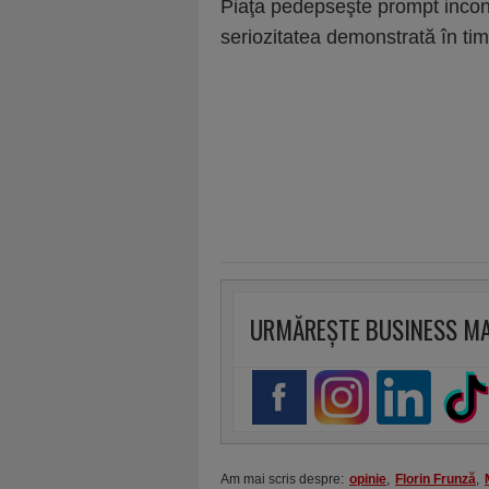
Piaţa pedepseşte prompt incons
seriozitatea demonstrată în 
URMĂREȘTE BUSINESS M
Am mai scris despre:
opinie
,
Florin Frunză
,