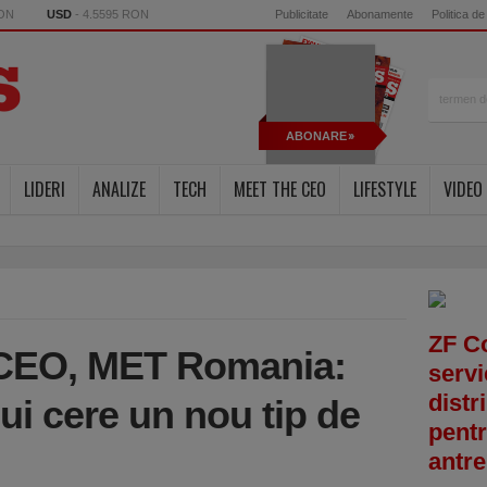
RON
USD
- 4.5595 RON
Publicitate
Abonamente
Politica de
ABONARE
LIDERI
ANALIZE
TECH
MEET THE CEO
LIFESTYLE
VIDEO
ZF C
, CEO, MET Romania:
servi
distr
lui cere un nou tip de
pentr
antre