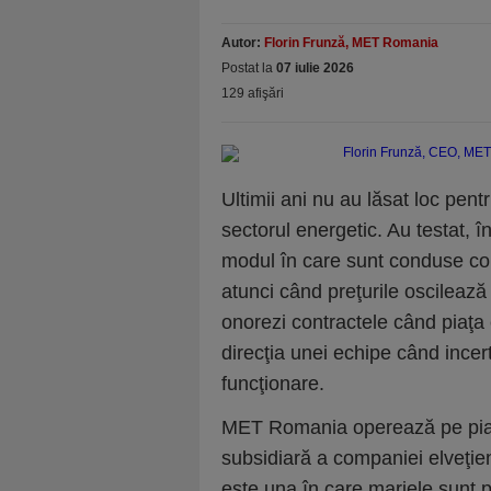
Autor:
Florin Frunză, MET Romania
Postat la
07 iulie 2026
129 afişări
Ultimii ani nu au lăsat loc pent
sectorul energetic. Au testat, 
modul în care sunt conduse com
atunci când preţurile oscilează 
onorezi contractele când piaţa 
direcţia unei echipe când ince
funcţionare.
MET Romania operează pe piaţa
subsidiară a companiei elveţie
este una în care marjele sunt p