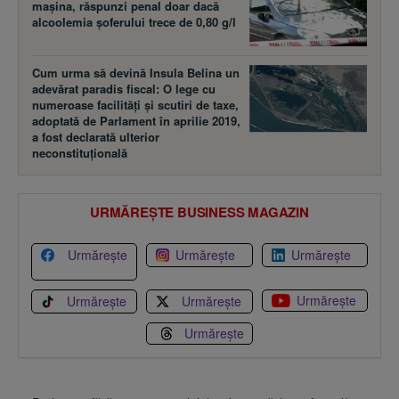
maşina, răspunzi penal doar dacă
alcoolemia şoferului trece de 0,80 g/l
Cum urma să devină Insula Belina un
adevărat paradis fiscal: O lege cu
numeroase facilităţi şi scutiri de taxe,
adoptată de Parlament în aprilie 2019,
a fost declarată ulterior
neconstituţională
URMĂREȘTE BUSINESS MAGAZIN
Urmărește
Urmărește
Urmărește
Urmărește
Urmărește
Urmărește
Urmărește