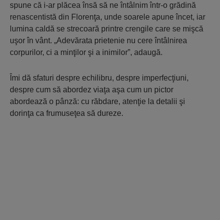
spune că i-ar plăcea însă să ne întâlnim într-o grădină
renascentistă din Florenţa, unde soarele apune încet, iar
lumina caldă se strecoară printre crengile care se mişcă
uşor în vânt. „Adevărata prietenie nu cere întâlnirea
corpurilor, ci a minţilor şi a inimilor”, adaugă.
Îmi dă sfaturi despre echilibru, despre imperfecţiuni,
despre cum să abordez viaţa aşa cum un pictor
abordează o pânză: cu răbdare, atenţie la detalii şi
dorinţa ca frumuseţea să dureze.