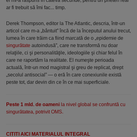
el mi-a răspuns în câteva secunde, pentru un prieten real
ar fi trebuit să îmi fac... timp.
Derek Thompson, editor la The Atlantic, descria, într-un
articol care m-a „bântuit” încă de la începutul anului trecut,
lumea în care trăim ca fiind marcată de o „epidemie de
singurătate
autoindusă”, care ne transformă nu doar
relaţiile, ci şi personalităţile, ideologiile şi chiar felul în
care ne raportăm la realitate. El numeşte perioada
actuală, într-un mod magistral şi greu de replicat, drept
„secolul antisocial” — o eră în care conexiunile există
peste tot, dar devin din ce în ce mai superficiale.
Peste 1 mld. de oameni
la nivel global se confruntă cu
singurătatea, potrivit OMS.
CITITI AICI MATERIALUL INTEGRAL