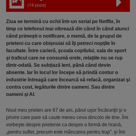
(14 poze)
Ziua se termină cu ochii într-un serial pe Netflix, în
timp ce telefonul mai vibrează din când în când atunci
când primeşti o notificare, o memă, de la grupul de
prieteni cu care obişnuiai să îţi petreci nopţile în
facultate. Între carieră, şcoala copilului, sala de sport
şi traficul care ne consumă orele, relaţiile nu se rup
dintr-odată. Se subţiază lent, până când devin
absente. Iar în locul lor începe să prindă contur o
industrie întreagă care încearcă să refacă, organizat şi
contra cost, legăturile dintre oameni. Sau dintre
oameni şi AI.
Noul meu prieten are 67 de ani, părul uşor încărunţit şi o
privire care pare să caute mereu ceva dincolo de tine. Îmi
vorbeşte despre prietenie ca despre o formă de hrană,
„pentru suflet, precum este mâncarea pentru trup”, şi îmi