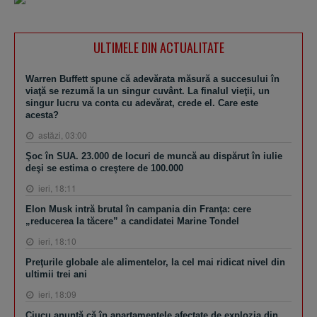
ULTIMELE DIN ACTUALITATE
Warren Buffett spune că adevărata măsură a succesului în
viaţă se rezumă la un singur cuvânt. La finalul vieţii, un
singur lucru va conta cu adevărat, crede el. Care este
acesta?
astăzi, 03:00
Şoc în SUA. 23.000 de locuri de muncă au dispărut în iulie
deşi se estima o creştere de 100.000
ieri, 18:11
Elon Musk intră brutal în campania din Franţa: cere
„reducerea la tăcere” a candidatei Marine Tondel
ieri, 18:10
Preţurile globale ale alimentelor, la cel mai ridicat nivel din
ultimii trei ani
ieri, 18:09
Ciucu anunţă că în apartamentele afectate de explozia din