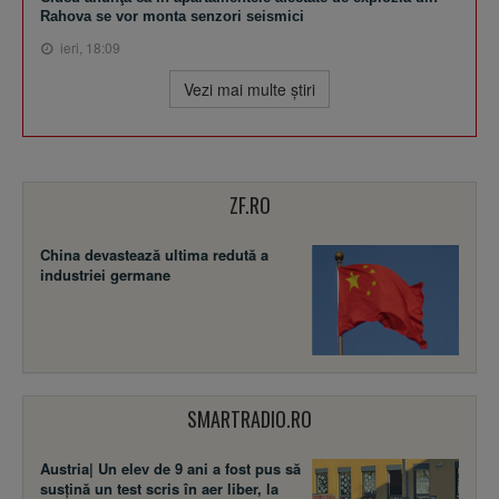
Rahova se vor monta senzori seismici
ieri, 18:09
Vezi mai multe ştiri
ZF.RO
China devastează ultima redută a
industriei germane
SMARTRADIO.RO
Austria| Un elev de 9 ani a fost pus să
susţină un test scris în aer liber, la