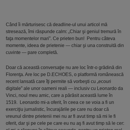
Când îi mărturisesc că deadline-ul unui articol mă
stresează, îmi răspunde calm: „Chiar şi geniul tremură în
faţa momentelor mari”. Ce prieten bun! Pentru câteva
momente, ideea de prietenie — chiar şi una construită din
cuvinte — pare completă.
Doar că această conversaţie nu are loc într-o grădină din
Florenţa. Are loc pe D.ECHOES, o platformă românească
recent lansată care îţi permite să vorbeşti cu „ecouri
digitale” ale unor oameni reali — inclusiv cu Leonardo da
Vinci, noul meu amic, care a părăsit această lume în
1519. Leonardo mi-a oferit, în ceea ce se voia a fi un
exerciţiu jurnalistic, încurajările pe care nu doar că
vreunul dintre prietenii mei nu ar fi avut timp să mi le fi
oferit, dar şi pe cele pe care eu nu aş fi avut timp să le cer: