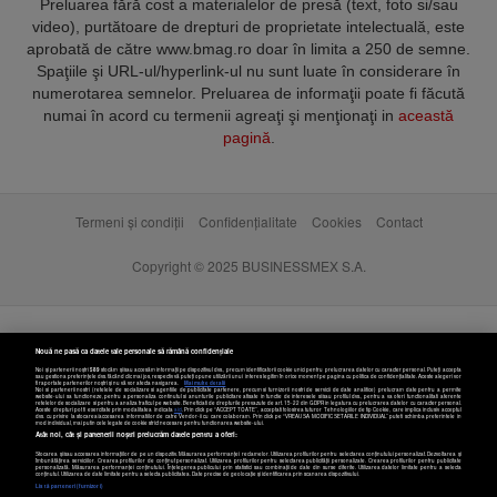
Preluarea fără cost a materialelor de presă (text, foto si/sau
video), purtătoare de drepturi de proprietate intelectuală, este
aprobată de către www.bmag.ro doar în limita a 250 de semne.
Spaţiile şi URL-ul/hyperlink-ul nu sunt luate în considerare în
numerotarea semnelor. Preluarea de informaţii poate fi făcută
numai în acord cu termenii agreaţi şi menţionaţi in
această
pagină
.
Termeni și condiții
Confidențialitate
Cookies
Contact
Copyright © 2025 BUSINESSMEX S.A.
Nouă ne pasă ca datele tale personale să rămână confidențiale
Noi și partenerii noștri
589
stocăm și/sau accesăm informații pe dispozitivul dvs., precum identificatorii cookie unici pentru prelucrarea datelor cu caracter personal. Puteți accepta
sau gestiona preferințele dvs. făcând clic mai jos, respectiv vă puteți opune utilizării unui interes legitim în orice moment pe pagina cu politica de confidențialitate. Aceste alegeri vor
fi raportate partenerilor noștri și nu vă vor afecta navigarea.
Mai multe detalii
Noi si partenerii nostri (retelele de socializare si agentiile de publicitate partenere, precum si furnizorii nostri de servicii de date analitice) prelucram date pentru a permite
website-ului sa functioneze, pentru a personaliza continutul si anunturile publicitare afisate in functie de interesele si/sau profilul dvs., pentru a va oferi functionalitati aferente
retelelor de socializare si pentru a analiza traficul pe website. Beneficiati de drepturile prevazute de art. 15-22 din GDPR in legatura cu prelucrarea datelor cu caracter personal.
Aceste drepturi pot fi exercitate prin modalitatea indicata
aici
. Prin click pe “ACCEPT TOATE”, acceptati folosirea tuturor Tehnologiilor de tip Cookie, care implica inclusiv acceptul
dvs. cu privire la stocarea/accesarea informatiilor de catre Vendor-ii cu care colaboram. Prin click pe “VREAU SA MODIFIC SETARILE INDIVIDUAL” puteti schimba preferintele in
mod individual, mai putin cele legate de cookie strict necesare pentru functionarea website-ului.
Atât noi, cât și partenerii noștri prelucrăm datele pentru a oferi:
Stocarea și/sau accesarea informațiilor de pe un dispozitiv. Măsurarea performanței reclamelor. Utilizarea profilurilor pentru selectarea conținutului personalizat. Dezvoltarea și
îmbunătățirea serviciilor. Crearea profilurilor de conținut personalizat. Utilizarea profilurilor pentru selectarea publicității personalizate. Crearea profilurilor pentru publicitate
personalizată. Măsurarea performanței conținutului. Înțelegerea publicului prin statistici sau combinații de date din surse diferite. Utilizarea datelor limitate pentru a selecta
Setări cookies
conținutul. Utilizarea de date limitate pentru a selecta publicitatea. Date precise de geolocație și identificarea prin scanarea dispozitivului.
Listă parteneri (furnizori)