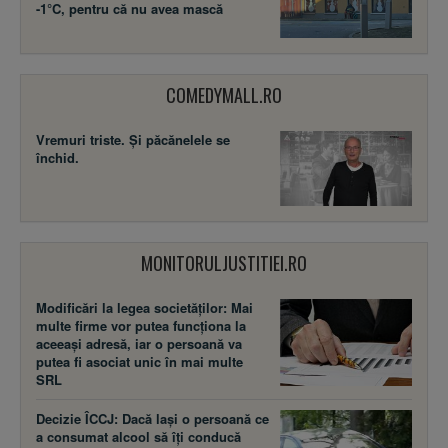
-1°C, pentru că nu avea mască
COMEDYMALL.RO
Vremuri triste. Şi păcănelele se
închid.
MONITORULJUSTITIEI.RO
Modificări la legea societăţilor: Mai
multe firme vor putea funcţiona la
aceeaşi adresă, iar o persoană va
putea fi asociat unic în mai multe
SRL
Decizie ÎCCJ: Dacă laşi o persoană ce
a consumat alcool să îţi conducă