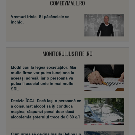
COMEDYMALL.RO
Vremuri triste. Şi păcănelele se
închid.
MONITORULJUSTITIEI.RO
Modificări la legea societăţilor: Mai
multe firme vor putea funcţiona la
aceeaşi adresă, iar o persoană va
putea fi asociat unic în mai multe
SRL
Decizie ÎCCJ: Dacă laşi o persoană ce
a consumat alcool să îţi conducă
maşina, răspunzi penal doar dacă
alcoolemia şoferului trece de 0,80 g/l
Cum urma să devină Insula Belina un