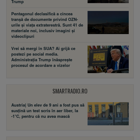
Trump
Pentagonul declasifică a cincea
tranșă de documente privind OZN-
urile și viața extraterestră. Sunt 41 de
materiale noi, inclusiv imagini și
videoclipuri
Vrei să mergi în SUA? Ai grijă ce
postezi pe social media.
Administrația Trump înăsprește
procesul de acordare a vizelor
SMARTRADIO.RO
Austria| Un elev de 9 ani a fost pus să
susţină un test scris în aer liber, la
-1°C, pentru că nu avea mască