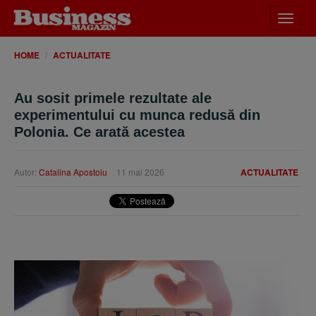
Desch
meniu
HOME
ACTUALITATE
Au sosit primele rezultate ale
experimentului cu munca redusă din
Polonia. Ce arată acestea
Autor:
Catalina Apostoiu
11 mai 2026
ACTUALITATE