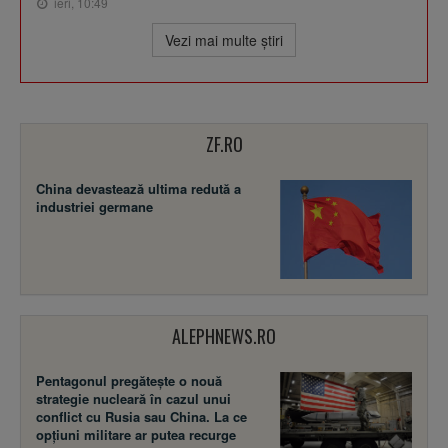
ieri, 10:49
Vezi mai multe ştiri
ZF.RO
China devastează ultima redută a
industriei germane
ALEPHNEWS.RO
Pentagonul pregătește o nouă
strategie nucleară în cazul unui
conflict cu Rusia sau China. La ce
opțiuni militare ar putea recurge