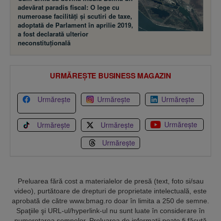
adevărat paradis fiscal: O lege cu
numeroase facilităţi şi scutiri de taxe,
adoptată de Parlament în aprilie 2019,
a fost declarată ulterior
neconstituţională
URMĂREȘTE BUSINESS MAGAZIN
Urmărește
Urmărește
Urmărește
Urmărește
Urmărește
Urmărește
Urmărește
Preluarea fără cost a materialelor de presă (text, foto si/sau
video), purtătoare de drepturi de proprietate intelectuală, este
aprobată de către www.bmag.ro doar în limita a 250 de semne.
Spaţiile şi URL-ul/hyperlink-ul nu sunt luate în considerare în
numerotarea semnelor. Preluarea de informaţii poate fi făcută