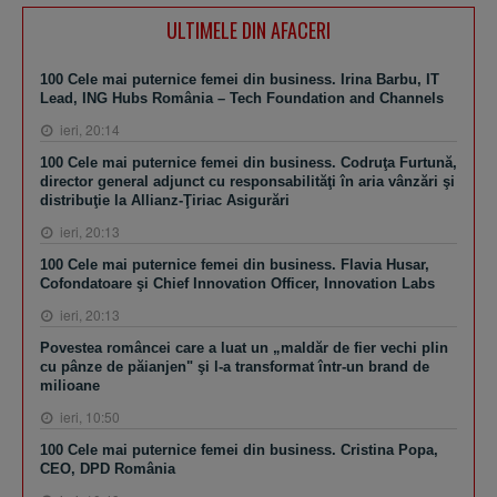
ULTIMELE DIN AFACERI
100 Cele mai puternice femei din business. Irina Barbu, IT
Lead, ING Hubs România – Tech Foundation and Channels
ieri, 20:14
100 Cele mai puternice femei din business. Codruţa Furtună,
director general adjunct cu responsabilităţi în aria vânzări şi
distribuţie la Allianz-Ţiriac Asigurări
ieri, 20:13
100 Cele mai puternice femei din business. Flavia Husar,
Cofondatoare şi Chief Innovation Officer, Innovation Labs
ieri, 20:13
Povestea româncei care a luat un „maldăr de fier vechi plin
cu pânze de păianjen" şi l-a transformat într-un brand de
milioane
ieri, 10:50
100 Cele mai puternice femei din business. Cristina Popa,
CEO, DPD România