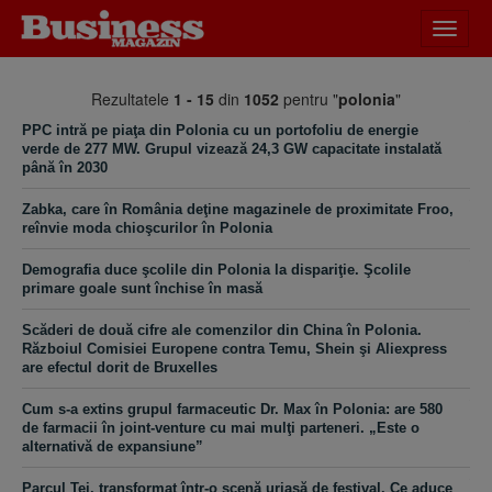
Desch
meniu
Rezultatele
1 - 15
din
1052
pentru "
polonia
"
PPC intră pe piaţa din Polonia cu un portofoliu de energie
verde de 277 MW. Grupul vizează 24,3 GW capacitate instalată
până în 2030
Zabka, care în România deţine magazinele de proximitate Froo,
reînvie moda chioşcurilor în Polonia
Demografia duce şcolile din Polonia la dispariţie. Şcolile
primare goale sunt închise în masă
Scăderi de două cifre ale comenzilor din China în Polonia.
Războiul Comisiei Europene contra Temu, Shein şi Aliexpress
are efectul dorit de Bruxelles
Cum s-a extins grupul farmaceutic Dr. Max în Polonia: are 580
de farmacii în joint-venture cu mai mulţi parteneri. „Este o
alternativă de expansiune”
Parcul Tei, transformat într-o scenă uriaşă de festival. Ce aduce