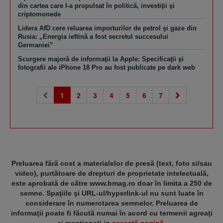
din cartea care l-a propulsat în politică, investiţii şi
criptomonede
Lidera AfD cere reluarea importurilor de petrol şi gaze din
Rusia: „Energia ieftină a fost secretul succesului
Germaniei”
Scurgere majoră de informaţii la Apple: Specificaţii şi
fotografii ale iPhone 18 Pro au fost publicate pe dark web
(current)
1
2
3
4
5
6
7
Preluarea fără cost a materialelor de presă (text, foto si/sau
video), purtătoare de drepturi de proprietate intelectuală,
este aprobată de către www.bmag.ro doar în limita a 250 de
semne. Spaţiile şi URL-ul/hyperlink-ul nu sunt luate în
considerare în numerotarea semnelor. Preluarea de
informaţii poate fi făcută numai în acord cu termenii agreaţi