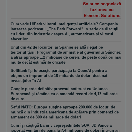
Cum vede UiPath viitorul inteligenţei artificiale? Compania
lansează podcastul „The Path Forward”, o serie de discuţii
cu lideri din industrie despre AI, automatizare şi viitorul
afacerilor
Unul din 42 de locuitori ai Spaniei se află ilegal pe
teritoriul ţării: Programul de amnistie al guvernului Sánchez
a atras aproape 1,2 milioane de cereri, de peste două ori mai
multe decât estimările oficiale
SoftBank îşi foloseşte participaţia la OpenAI pentru a
obţine un împrumut de 10 miliarde de dolari destinat
investiţiilor în AI
Google pierde definitiv procesul antitrust cu Uniunea
Europeană şi rămâne cu o amendă record de 4,13 miliarde
de euro
Şeful NATO: Europa susţine aproape 200.000 de locuri de
muncă din industria americană de apărare prin comenzi de
armament de 300 de miliarde de dolari
Cum îşi câştigă banii vicepreşedintele SUA: JD Vance a
raportat venituri de până la 7,4 milioane de dolari într-un an