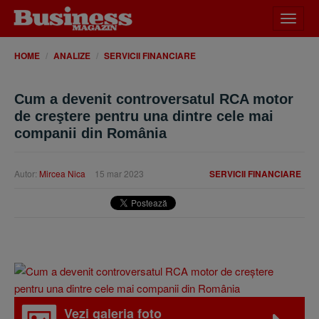
Desch
meniu
HOME
ANALIZE
SERVICII FINANCIARE
Cum a devenit controversatul RCA motor
de creştere pentru una dintre cele mai
companii din România
Autor:
Mircea Nica
15 mar 2023
SERVICII FINANCIARE
Vezi galeria foto