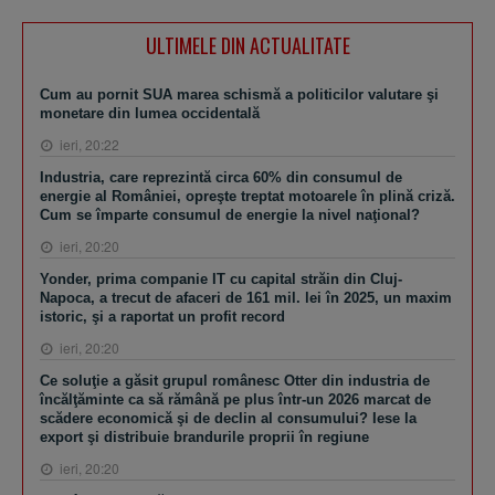
ULTIMELE DIN ACTUALITATE
Cum au pornit SUA marea schismă a politicilor valutare şi
monetare din lumea occidentală
ieri, 20:22
Industria, care reprezintă circa 60% din consumul de
energie al României, opreşte treptat motoarele în plină criză.
Cum se împarte consumul de energie la nivel naţional?
ieri, 20:20
Yonder, prima companie IT cu capital străin din Cluj-
Napoca, a trecut de afaceri de 161 mil. lei în 2025, un maxim
istoric, şi a raportat un profit record
ieri, 20:20
Ce soluţie a găsit grupul românesc Otter din industria de
încălţăminte ca să rămână pe plus într-un 2026 marcat de
scădere economică şi de declin al consumului? Iese la
export şi distribuie brandurile proprii în regiune
ieri, 20:20