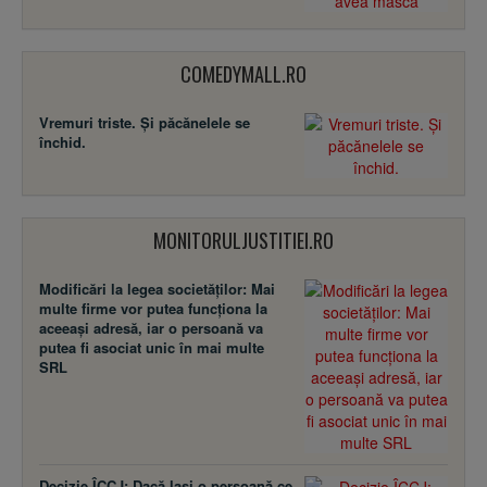
COMEDYMALL.RO
Vremuri triste. Şi păcănelele se
închid.
MONITORULJUSTITIEI.RO
Modificări la legea societăţilor: Mai
multe firme vor putea funcţiona la
aceeaşi adresă, iar o persoană va
putea fi asociat unic în mai multe
SRL
Decizie ÎCCJ: Dacă laşi o persoană ce