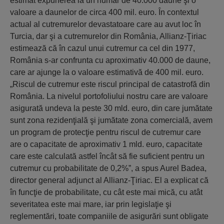
estimat expunerea la un număr de 40.000 daune şi o
valoare a daunelor de circa 400 mil. euro. În contextul
actual al cutremurelor devastatoare care au avut loc în
Turcia, dar şi a cutremurelor din România, Allianz-Ţiriac
estimează că în cazul unui cutremur ca cel din 1977,
România s-ar confrunta cu aproximativ 40.000 de daune,
care ar ajunge la o valoare estimativă de 400 mil. euro.
„Riscul de cutremur este riscul principal de catastrofă din
România. La nivelul portofoliului nostru care are valoare
asigurată undeva la peste 30 mld. euro, din care jumătate
sunt zona rezidenţială şi jumătate zona comercială, avem
un program de protecţie pentru riscul de cutremur care
are o capacitate de aproximativ 1 mld. euro, capacitate
care este calculată astfel încât să fie suficient pentru un
cutremur cu probabilitate de 0,2%”, a spus Aurel Badea,
director general adjunct al Allianz-Ţiriac. El a explicat că
în funcţie de probabilitate, cu cât este mai mică, cu atât
severitatea este mai mare, iar prin legislaţie şi
reglementări, toate companiile de asigurări sunt obligate