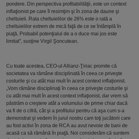
pondere. Din perspectiva profitabilităţii, este un context
inflaţionist pe care îl resimţim şi în zona de daune şi
cheltuieli. Rata cheltuielilor de 26% este o rată a
cheltuielilor extrem de mică faţă de ce se întâmplă în
piaţă. Probabil potenţialul de a o duce mai jos este
limitat”, susţine Virgil Şoncutean.
Cu toate acestea, CEO-ul Allianz-Ţiriac promite că
societatea va rămâne disciplinată în ceea ce priveşte
costurile şi cu atât mai mult în acest context inflaţionist.
„Vom rămâne disciplinaţi în ceea ce priveşte costurile şi
cu atât mai mult în acest context inflaţionist, dar vrem să
păstrăm o creştere atât a volumului de prime chiar dacă
va fi de o cifră, cât şi a profitului pentru că aşa cum s-a
demonstrat şi vedem în jurul nostru cam toţi jucătorii care
au fost activi în zona de RCA au avut nevoie de bani de
acasă ca să rămână în piaţă. Noi considerăm că suntem