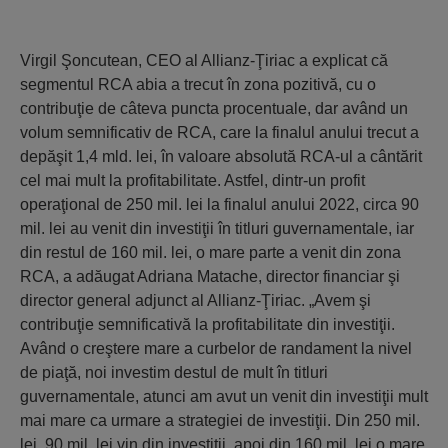
Virgil Şoncutean, CEO al Allianz-Ţiriac a explicat că
segmentul RCA abia a trecut în zona pozitivă, cu o
contribuţie de câteva puncta procentuale, dar având un
volum semnificativ de RCA, care la finalul anului trecut a
depăşit 1,4 mld. lei, în valoare absolută RCA-ul a cântărit
cel mai mult la profitabilitate. Astfel, dintr-un profit
operaţional de 250 mil. lei la finalul anului 2022, circa 90
mil. lei au venit din investiţii în titluri guvernamentale, iar
din restul de 160 mil. lei, o mare parte a venit din zona
RCA, a adăugat Adriana Matache, director financiar şi
director general adjunct al Allianz-Ţiriac. „Avem şi
contribuţie semnificativă la profitabilitate din investiţii.
Având o creştere mare a curbelor de randament la nivel
de piaţă, noi investim destul de mult în titluri
guvernamentale, atunci am avut un venit din investiţii mult
mai mare ca urmare a strategiei de investiţii. Din 250 mil.
lei, 90 mil. lei vin din investiţii, apoi din 160 mil. lei o mare