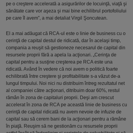
pe o creştere accelerată a asigurărilor de locuinţă, viaţă şi
sănătate care vor aşeza şi mai bine echilibrul portofoliului
pe care îl avem”, a mai detaliat Virgil Şoncutean.
El a mai adăugat că RCA-ul este o linie de business cu o
cerinţă de capital destul de ridicată, dar în acelaşi timp,
compania a reuşit să gestioneze necesarul de capital din
resursele proprii fără a apela la acţionari. „Cerinţa de
capital pentru a susţine creşterea pe RCA este una
ridicată. Având în vedere că noi avem o politică foarte
echilibrată între creştere şi profitabilitate s-a văzut de-a
lungul timpului. Noi nici nu distribuim întreg rezultatul net
al companiei către acţionari, ditribuim doar 60%, restul
rămân în zona de capitaluri proprii. Deşi am crescut
accelerat în zona de RCA pe această linie de business cu
cerinţă de capital ridicată nu avem nevoie de infuzie de
capital sau să cerem bani de la acţionari pentru a rămâne
în piaţă. Reuşim să ne gestionăm cu resursele proprii