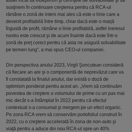
astfel încât să îndeplinim şi cerinţele de solvabilitate şi să
susţinem în continuare creşterea pentru că RCA-ul
rămâne o zonă de inters mai ales că este o linie care a
devenit profitabilă între timp, chiar dacă este o marjă
îngustă de profit, rămâne o linie profitabilă, astfel ineresul
nostru este crescut şi de acum înainte dacă este într-o
zonă de preţ corect pentru că asta ne asigură solvabilitate
pe termen lung”, a mai spus CEO-ul companiei.
Din perspectiva anului 2023, Virgil Şoncutean consideră
că fiecare an are şi o componentă de neprevăzut care va
fi constatată la finalul anului, dar există o doză de
optimism ponderat pentru acest an. „Vrem să continuăm
povestea de creştere a volumului de prime cu un pas mai
mic decât s-a întâmplat în 2022 pentru că efectul
contextual s-a consumat şi mergem pe un efect organic.
Pe zona RCA vrem să conservăm portofoliul construit în
2022, cu o creştere accelerată în zona de non-auto şi
viaţă pentru a aduce din nou RCA-ul spre un 40%