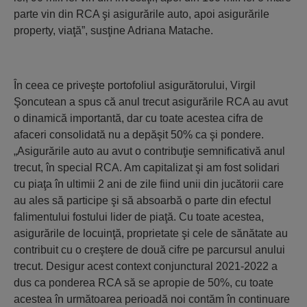
parte vin din RCA şi asigurările auto, apoi asigurările
property, viaţă”, susţine Adriana Matache.
În ceea ce priveşte portofoliul asigurătorului, Virgil
Şoncutean a spus că anul trecut asigurările RCA au avut
o dinamică importantă, dar cu toate acestea cifra de
afaceri consolidată nu a depăşit 50% ca şi pondere.
„Asigurările auto au avut o contribuţie semnificativă anul
trecut, în special RCA. Am capitalizat şi am fost solidari
cu piaţa în ultimii 2 ani de zile fiind unii din jucătorii care
au ales să participe şi să absoarbă o parte din efectul
falimentului fostului lider de piaţă. Cu toate acestea,
asigurările de locuinţă, proprietate şi cele de sănătate au
contribuit cu o creştere de două cifre pe parcursul anului
trecut. Desigur acest context conjunctural 2021-2022 a
dus ca ponderea RCA să se apropie de 50%, cu toate
acestea în următoarea perioadă noi contăm în continuare