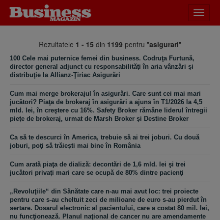
Desch
meniu
Rezultatele
1 - 15
din
1199
pentru "
asigurari
"
100 Cele mai puternice femei din business. Codruţa Furtună,
director general adjunct cu responsabilităţi în aria vânzări şi
distribuţie la Allianz-Ţiriac Asigurări
Cum mai merge brokerajul în asigurări. Care sunt cei mai mari
jucători? Piaţa de brokeraj în asigurări a ajuns în T1/2026 la 4,5
mld. lei, în creştere cu 16%. Safety Broker rămâne liderul întregii
pieţe de brokeraj, urmat de Marsh Broker şi Destine Broker
Ca să te descurci în America, trebuie să ai trei joburi. Cu două
joburi, poţi să trăieşti mai bine în România
Cum arată piaţa de dializă: decontări de 1,6 mld. lei şi trei
jucători privaţi mari care se ocupă de 80% dintre pacienţi
„Revoluţiile“ din Sănătate care n-au mai avut loc: trei proiecte
pentru care s-au cheltuit zeci de milioane de euro s-au pierdut în
sertare. Dosarul electronic al pacientului, care a costat 80 mil. lei,
nu funcţionează. Planul naţional de cancer nu are amendamente