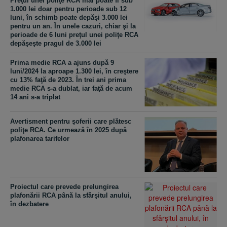
Preţul unei poliţe RCA mai poate fi sub
1.000 lei doar pentru perioade sub 12
luni, în schimb poate depăşi 3.000 lei
pentru un an. În unele cazuri, chiar şi la
perioade de 6 luni preţul unei poliţe RCA
depăşeşte pragul de 3.000 lei
Prima medie RCA a ajuns după 9
luni/2024 la aproape 1.300 lei, în creştere
cu 13% faţă de 2023. În trei ani prima
medie RCA s-a dublat, iar faţă de acum
14 ani s-a triplat
Avertisment pentru şoferii care plătesc
poliţe RCA. Ce urmează în 2025 după
plafonarea tarifelor
Proiectul care prevede prelungirea
plafonării RCA până la sfârşitul anului,
în dezbatere