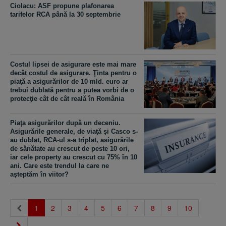
Ciolacu: ASF propune plafonarea
tarifelor RCA până la 30 septembrie
Costul lipsei de asigurare este mai mare
decât costul de asigurare. Ţinta pentru o
piaţă a asigurărilor de 10 mld. euro ar
trebui dublată pentru a putea vorbi de o
protecţie cât de cât reală în România
Piaţa asigurărilor după un deceniu.
Asigurările generale, de viaţă şi Casco s-
au dublat, RCA-ul s-a triplat, asigurările
de sănătate au crescut de peste 10 ori,
iar cele property au crescut cu 75% în 10
ani. Care este trendul la care ne
aşteptăm în viitor?
(current)
1
2
3
4
5
6
7
8
9
10