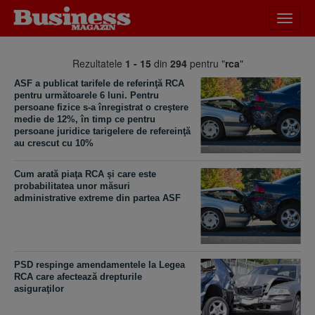
Desch
meniu
Rezultatele
1 - 15
din
294
pentru "
rca
"
ASF a publicat tarifele de referinţă RCA
pentru următoarele 6 luni. Pentru
persoane fizice s-a înregistrat o creştere
medie de 12%, în timp ce pentru
persoane juridice tarigelere de refereinţă
au crescut cu 10%
Cum arată piaţa RCA şi care este
probabilitatea unor măsuri
administrative extreme din partea ASF
PSD respinge amendamentele la Legea
RCA care afectează drepturile
asiguraţilor