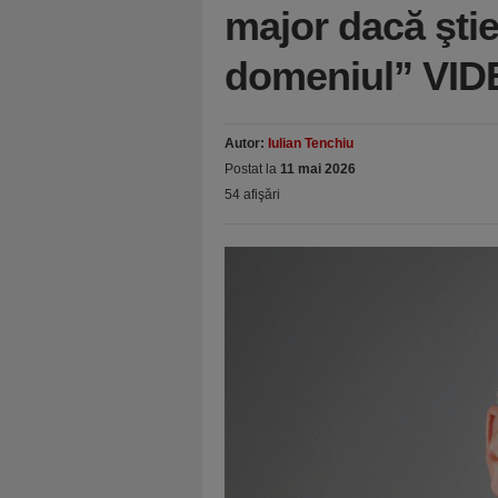
major dacă şti
domeniul” VI
Autor:
Iulian Tenchiu
Postat la
11 mai 2026
54 afişări