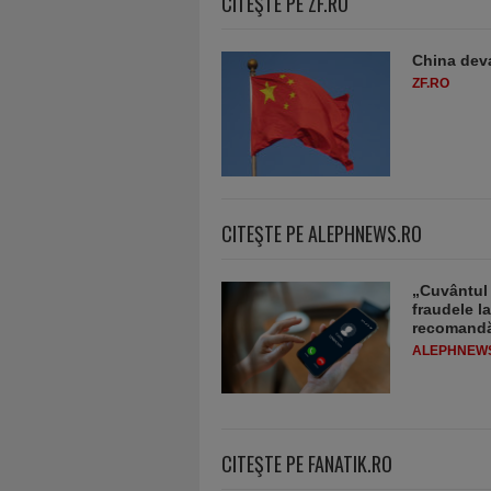
CITEŞTE PE ZF.RO
China deva
ZF.RO
CITEŞTE PE ALEPHNEWS.RO
„Cuvântul 
fraudele la
recomandă
ALEPHNEW
CITEŞTE PE FANATIK.RO