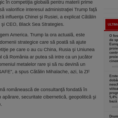
gic în competiţia globală pentru materii prime
 să valorifice interesul administraţiei Trump faţă
ă influenţa Chinei şi Rusiei, a explicat Cătălin
r şi CEO, Black Sea Strategies.
ULTIM
em America. Trump la ora actuală, este
O fos
de sp
n domenii strategice care să poată să ajute
Europ
proie
tiţie pe care o au cu China, Rusia şi Uniunea
centr
 că România ar putea să intre ca un jucător
proie
cinem
meniul metalelor rare şi să nu devină un
astă
SAFE”, a spus Cătălin Mihalache, azi, la ZF
Erst
dobâ
nesc
viito
irmă românească de consultanţă fondată în
progn
apărare, securitate cibernetică, geopolitică şi
5,4% 
bază 
e.
astă
Drumu