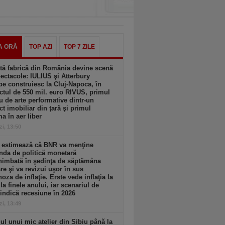
A ORĂ
TOP AZI
TOP 7 ZILE
tă fabrică din România devine scenă
ectacole: IULIUS şi Atterbury
e construiesc la Cluj-Napoca, în
ctul de 550 mil. euro RIVUS, primul
u de arte performative dintr-un
ct imobiliar din ţară şi primul
a în aer liber
zi, 13:50
e estimează că BNR va menţine
nda de politică monetară
himbată în şedinţa de săptămâna
are şi va revizui uşor în sus
oza de inflaţie. Erste vede inflaţia la
la finele anului, iar scenariul de
indică recesiune în 2026
zi, 13:49
l unui mic atelier din Sibiu până la