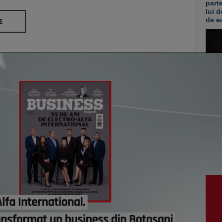
part
lui d
de e
E
vezi c
VI