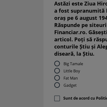
Astăzi este Ziua Hir
a fost supranumită
oraș pe 6 august 19
Răspunde pe siteuri
Financiar.ro. Găsești
articol. Poți să răsp
conturile Știu și Al
diseară, la Știu.
Big Tamale
Little Boy
Fat Man
Gadget
Sunt de acord cu
Politi