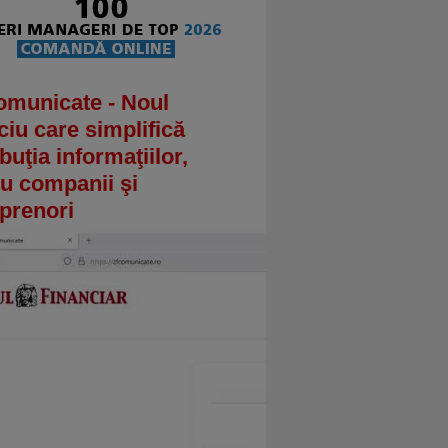
omunicate - Noul
ciu care simplifică
ibuţia informaţiilor,
u companii şi
prenori