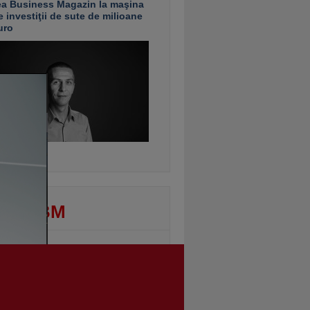
ea Business Magazin la maşina
e investiţii de sute de milioane
uro
ontinuarea
DEO BM