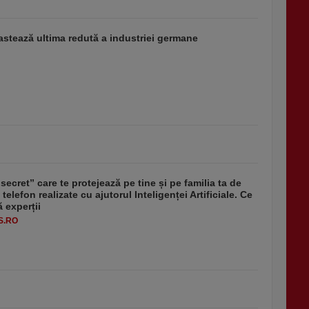
stează ultima redută a industriei germane
secret” care te protejează pe tine și pe familia ta de
 telefon realizate cu ajutorul Inteligenței Artificiale. Ce
 experții
S.RO