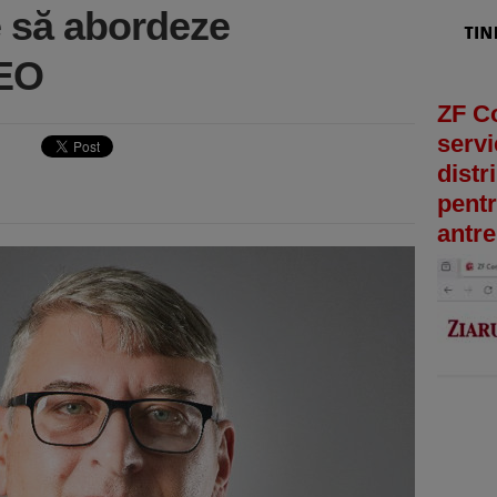
e să abordeze
DEO
ZF C
servi
distr
pentr
antre