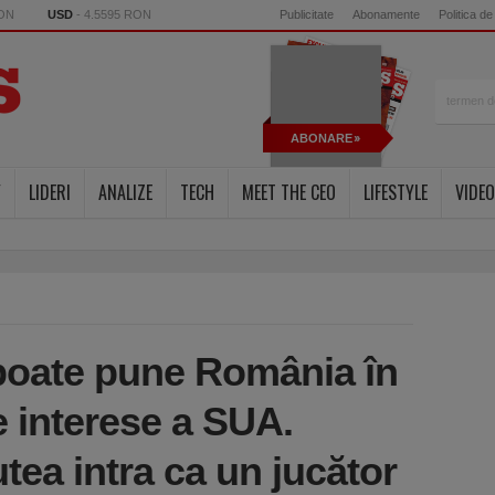
RON
USD
- 4.5595 RON
Publicitate
Abonamente
Politica de
ABONARE
Y
LIDERI
ANALIZE
TECH
MEET THE CEO
LIFESTYLE
VIDEO
 poate pune România în
de interese a SUA.
ea intra ca un jucător