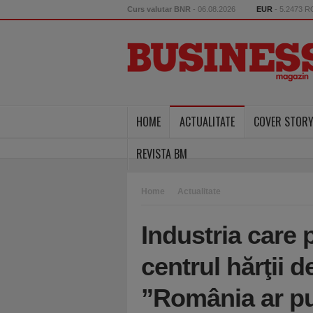
Curs valutar BNR
- 06.08.2026
EUR
- 5.2473 
HOME
ACTUALITATE
COVER STOR
REVISTA BM
Home
Actualitate
Industria care
centrul hărţii 
”România ar put