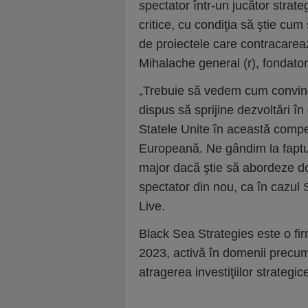
spectator într-un jucător strate
critice, cu condiţia să ştie cum
de proiectele care contracareaz
Mihalache general (r), fondato
„Trebuie să vedem cum conving
dispus să sprijine dezvoltări î
Statele Unite în această compe
Europeană. Ne gândim la faptul
major dacă ştie să abordeze do
spectator din nou, ca în cazul 
Live.
Black Sea Strategies este o f
2023, activă în domenii precum 
atragerea investiţiilor strategic