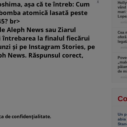
X
oshima, așa că te întreb: Cum
Holly
vând 
 bomba atomică lasată peste
mari 
Lopez
45? br>
astă
le Aleph News sau Ziarul
Cea m
 întrebarea la finalul fiecărui
oferă
lega
unzi și pe Instagram Stories, pe
astă
eph News. Răspunsul corect,
Poves
„mald
păian
de m
astă
Co
Un p
ca de confidenţialitate.
abia
Stan