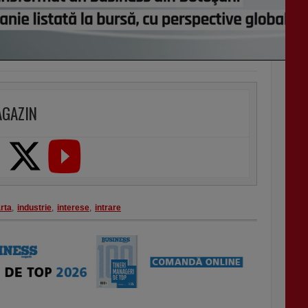
AGAZIN
rta
,
industrie
,
interese
,
intrare