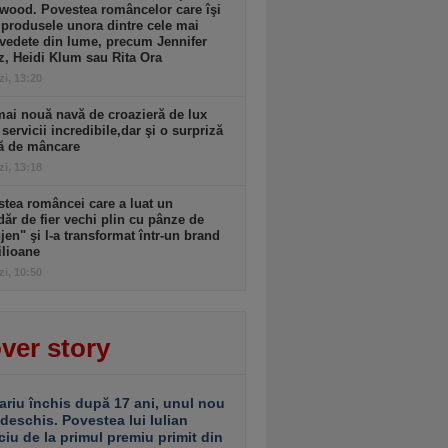
wood. Povestea româncelor care îşi
produsele unora dintre cele mai
vedete din lume, precum Jennifer
, Heidi Klum sau Rita Ora
zi, 13:20
ai nouă navă de croazieră de lux
 servicii incredibile,dar şi o surpriză
tă de mâncare
zi, 13:18
tea româncei care a luat un
ăr de fier vechi plin cu pânze de
jen" şi l-a transformat într-un brand
ilioane
zi, 10:50
ver story
ariu închis după 17 ani, unul nou
 deschis. Povestea lui Iulian
ciu de la primul premiu primit din