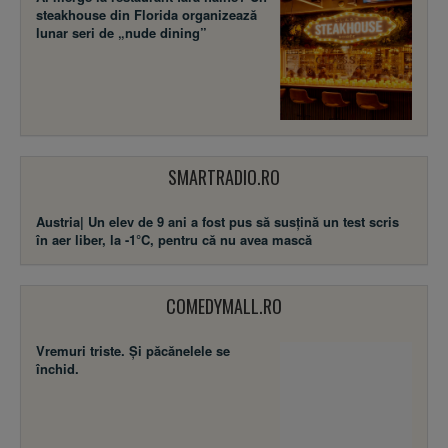
steakhouse din Florida organizează
lunar seri de „nude dining”
SMARTRADIO.RO
Austria| Un elev de 9 ani a fost pus să susţină un test scris
în aer liber, la -1°C, pentru că nu avea mască
COMEDYMALL.RO
Vremuri triste. Şi păcănelele se
închid.