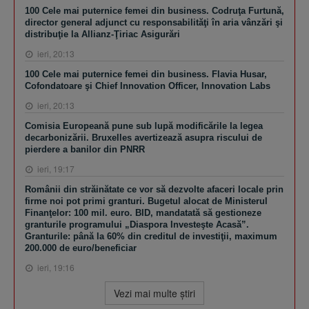
100 Cele mai puternice femei din business. Codruţa Furtună,
director general adjunct cu responsabilităţi în aria vânzări şi
distribuţie la Allianz-Ţiriac Asigurări
ieri, 20:13
100 Cele mai puternice femei din business. Flavia Husar,
Cofondatoare şi Chief Innovation Officer, Innovation Labs
ieri, 20:13
Comisia Europeană pune sub lupă modificările la legea
decarbonizării. Bruxelles avertizează asupra riscului de
pierdere a banilor din PNRR
ieri, 19:17
Românii din străinătate ce vor să dezvolte afaceri locale prin
firme noi pot primi granturi. Bugetul alocat de Ministerul
Finanţelor: 100 mil. euro. BID, mandatată să gestioneze
granturile programului „Diaspora Investeşte Acasă”.
Granturile: până la 60% din creditul de investiţii, maximum
200.000 de euro/beneficiar
ieri, 19:16
Vezi mai multe ştiri