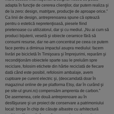
adapta în funcţie de cererea clienţilor, dar putem realiza şi
de la zero: design, matriţare, producţie de aproape orice.”
Ca linii de design, antreprenoarea spune că optează
pentru o estetică nepretenţioasă, piesele fiind
prietenoase cu utilizatorul, dar şi cu mediul. „Nu ai cum să
produci bijuterii, veselă şi obiecte ceramice fără să
consumi resurse, dar ne-am concentrat pe ceea ce putem
face pentru a diminua impactul asupra mediului: facem
livrări pe bicicletă în Timişoara şi împrejurimi, reparăm şi
recondiţionăm obiectele sparte sau le preluăm spre
reciclare, folosim etichete din hârtie reciclată de fiecare
dată când este posibil, refolosim ambalaje, avem
cuptoare pe curent electric şi, (deocamdată doar în
magazinul online de pe platforma Etsy, dar în curând şi
pe site-ul gruni.ro) compensăm amprenta de carbon.”
De asemenea, cele două antreprenoare au în
desfăşurare şi un proiect de conservare a patrimoniului
local: broşe în chip de căsuţe albastre cu arhitectură