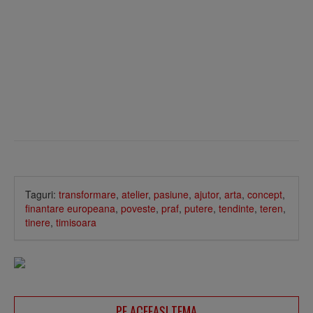
Taguri:
transformare
,
atelier
,
pasiune
,
ajutor
,
arta
,
concept
,
finantare europeana
,
poveste
,
praf
,
putere
,
tendinte
,
teren
,
tinere
,
timisoara
PE ACEEAŞI TEMA