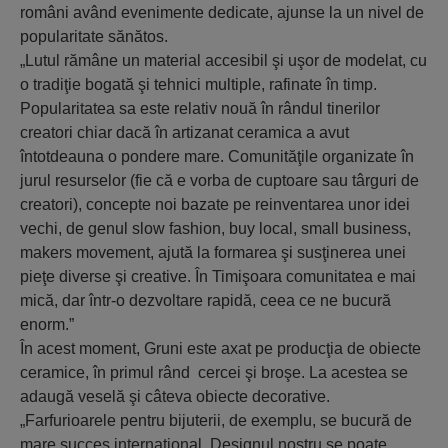
români având evenimente dedicate, ajunse la un nivel de
popularitate sănătos.
„Lutul rămâne un material accesibil şi uşor de modelat, cu
o tradiţie bogată şi tehnici multiple, rafinate în timp.
Popularitatea sa este relativ nouă în rândul tinerilor
creatori chiar dacă în artizanat ceramica a avut
întotdeauna o pondere mare. Comunităţile organizate în
jurul resurselor (fie că e vorba de cuptoare sau târguri de
creatori), concepte noi bazate pe reinventarea unor idei
vechi, de genul slow fashion, buy local, small business,
makers movement, ajută la formarea şi susţinerea unei
pieţe diverse şi creative. În Timişoara comunitatea e mai
mică, dar într-o dezvoltare rapidă, ceea ce ne bucură
enorm.”
În acest moment, Gruni este axat pe producţia de obiecte
ceramice, în primul rând cercei şi broşe. La acestea se
adaugă veselă şi câteva obiecte decorative.
„Farfurioarele pentru bijuterii, de exemplu, se bucură de
mare succes internaţional. Designul nostru se poate