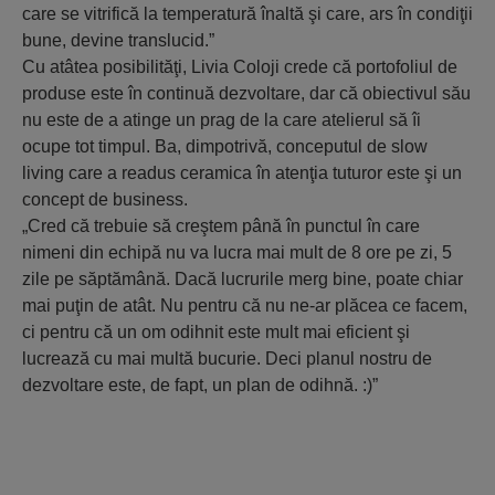
care se vitrifică la temperatură înaltă şi care, ars în condiţii
bune, devine translucid.”
Cu atâtea posibilităţi, Livia Coloji crede că portofoliul de
produse este în continuă dezvoltare, dar că obiectivul său
nu este de a atinge un prag de la care atelierul să îi
ocupe tot timpul. Ba, dimpotrivă, conceputul de slow
living care a readus ceramica în atenţia tuturor este şi un
concept de business.
„Cred că trebuie să creştem până în punctul în care
nimeni din echipă nu va lucra mai mult de 8 ore pe zi, 5
zile pe săptămână. Dacă lucrurile merg bine, poate chiar
mai puţin de atât. Nu pentru că nu ne-ar plăcea ce facem,
ci pentru că un om odihnit este mult mai eficient şi
lucrează cu mai multă bucurie. Deci planul nostru de
dezvoltare este, de fapt, un plan de odihnă. :)”