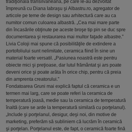
tradiţională transilvăneană, pe care le-au dezvoltat
împreună cu Diana Iabraşu şi Albastru.ro, agregator de
articole pe teme de design sau arhitectură care au ca
numitor comun culoarea albastră. „Cea mai mare parte
din încasările obţinute pe aceste broşe tip pin se duc spre
documentarea şi restaurarea mai multor faţade albastre.”
Livia Coloji mai spune că posibilităţile de extindere a
portofoliului sunt nelimitate, ceramica fiind în sine un
material foarte versatil. „Pasiunea noastră este pentru
obiecte mici şi preţioase, dar lutul frământat şi ars poate
deveni orice şi poate arăta în orice chip, pentru că preia
din amprenta creatorului.”
Fondatoarea Gruni mai explică faptul că ceramica e un
termen mai larg, care se poate referi la ceramica de
temperatură joasă, medie sau la ceramica de temperatură
înaltă (care se arde la temperatură similară cu porţelanul).
„Include şi porţelanul, desigur, deşi noi, din motive de
marketing, preferăm să subliniem că lucrăm în ceramică
şi porţelan. Porţelanul este, de fapt, o ceramică foarte fină