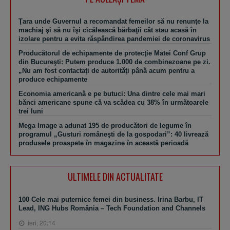
Ţara unde Guvernul a recomandat femeilor să nu renunţe la
machiaj şi să nu îşi cicălească bărbaţii cât stau acasă în
izolare pentru a evita răspândirea pandemiei de coronavirus
Producătorul de echipamente de protecţie Matei Conf Grup
din Bucureşti: Putem produce 1.000 de combinezoane pe zi.
„Nu am fost contactaţi de autorităţi până acum pentru a
produce echipamente
Economia americană e pe butuci: Una dintre cele mai mari
bănci americane spune că va scădea cu 38% în următoarele
trei luni
​Mega Image a adunat 195 de producători de legume în
programul „Gusturi româneşti de la gospodari”: 40 livrează
produsele proaspete în magazine în această perioadă
ULTIMELE DIN ACTUALITATE
100 Cele mai puternice femei din business. Irina Barbu, IT
Lead, ING Hubs România – Tech Foundation and Channels
ieri, 20:14