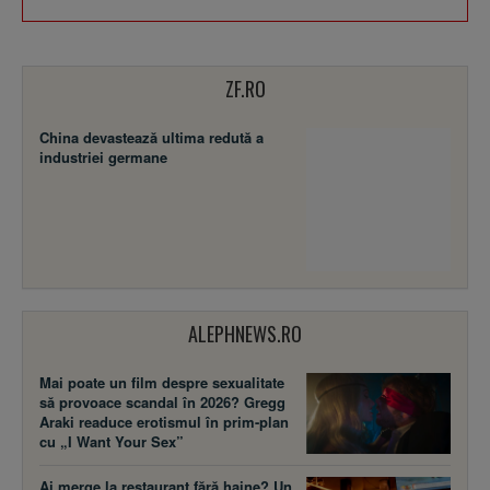
ZF.RO
China devastează ultima redută a
industriei germane
ALEPHNEWS.RO
Mai poate un film despre sexualitate
să provoace scandal în 2026? Gregg
Araki readuce erotismul în prim-plan
cu „I Want Your Sex”
Ai merge la restaurant fără haine? Un