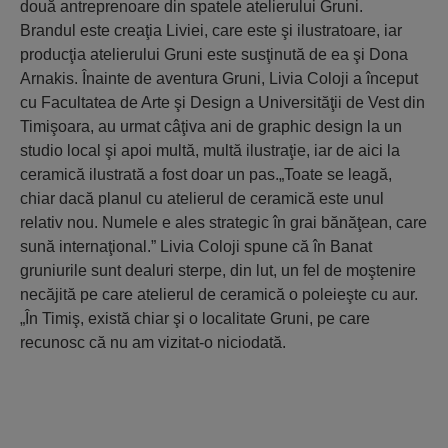
două antreprenoare din spatele atelierului Gruni.
Brandul este creaţia Liviei, care este şi ilustratoare, iar
producţia atelierului Gruni este susţinută de ea şi Dona
Arnakis. Înainte de aventura Gruni, Livia Coloji a început
cu Facultatea de Arte şi Design a Universităţii de Vest din
Timişoara, au urmat câţiva ani de graphic design la un
studio local şi apoi multă, multă ilustraţie, iar de aici la
ceramică ilustrată a fost doar un pas.„Toate se leagă,
chiar dacă planul cu atelierul de ceramică este unul
relativ nou. Numele e ales strategic în grai bănăţean, care
sună internaţional.” Livia Coloji spune că în Banat
gruniurile sunt dealuri sterpe, din lut, un fel de moştenire
necăjită pe care atelierul de ceramică o poleieşte cu aur.
„În Timiş, există chiar şi o localitate Gruni, pe care
recunosc că nu am vizitat-o niciodată.