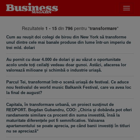
Desch
meniu
Rezultatele
1 - 15
din
796
pentru "
transformare
"
Cum au reuşit doi colegi de birou din New York să transforme
unul dintre cele mai banale produse din lume într-un imperiu de
trei mld. dolari
Au pornit cu doar 4.000 de dolari şi au văzut o oportunitate
acolo unde toţi ceilalţi vedeau doar gunoi. Astăzi, afacerea lor
valorează milioane şi schimbă o industrie uriaşă.
Parcul Tei, transformat într-o scenă uriaşă de festival. Ce aduce
nou festivalul de world music Balkanik Festival, care va avea loc
la final de august?
Capitala, în transformare urbană, un proiect susţinut de
REDPORT. Bogdan Gubandru, COO: „Chiria şi dobânda pot oferi
randamente similare ca procent din suma investită, însă la
maturitate diferenţele pot fi semnificative. Valoarea
apartamentului se poate aprecia, pe când banii investiţi în titluri
nu se apreciază“