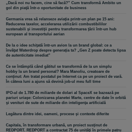
„Dacă noi nu facem, cine să facă?” Cum transformă Ambito un
gol din piaţă într-o oportunitate de business
Germania vrea să relanseze aviaţia printr-un plan pe 15 ani:
Reducerea taxelor, accelerarea utilizării combustibililor
sustenabili şi investiţii pentru transformarea ţării într-un hub
european al transportului aerian
De la o idee schiţată într-un avion la un brand global: ce a
învăţat Waterdrop despre generaţia ta? „Gen Z poate detecta lipsa
de autenticitate imediat”
Ce se întâmplă când gătitul se transformă de la un simplu
hobby la un brand personal? Mara Manoliu, creatoare de
conţinut: Am tratat postatul pe Internet ca pe un proiect de vară.
În câteva luni a ajuns să devină job-ul meu full time
IPO-ul de 1.780 de miliarde de dolari al SpaceX se bazează pe
pariuri uriaşe: Colonizarea planetei Marte, centre de date în orbită
şi venituri de sute de miliarde din inteligenţa artificială
Legătura dintre idei, oameni, procese şi contexte diferite
Capitala, în transformare urbană, un proiect susţinut de
REDPORT. REDPORT a contractat 75 de unităţi în primele patru