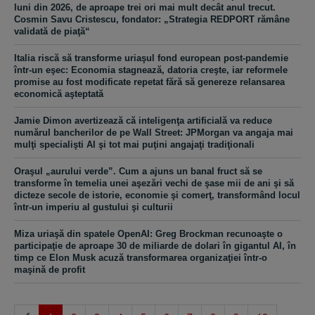
luni din 2026, de aproape trei ori mai mult decât anul trecut.
Cosmin Savu Cristescu, fondator: „Strategia REDPORT rămâne
validată de piaţă“
Italia riscă să transforme uriaşul fond european post-pandemie
într-un eşec: Economia stagnează, datoria creşte, iar reformele
promise au fost modificate repetat fără să genereze relansarea
economică aşteptată
Jamie Dimon avertizează că inteligenţa artificială va reduce
numărul bancherilor de pe Wall Street: JPMorgan va angaja mai
mulţi specialişti AI şi tot mai puţini angajaţi tradiţionali
Oraşul „aurului verde”. Cum a ajuns un banal fruct să se
transforme în temelia unei aşezări vechi de şase mii de ani şi să
dicteze secole de istorie, economie şi comerţ, transformând locul
într-un imperiu al gustului şi culturii
Miza uriaşă din spatele OpenAI: Greg Brockman recunoaşte o
participaţie de aproape 30 de miliarde de dolari în gigantul AI, în
timp ce Elon Musk acuză transformarea organizaţiei într-o
maşină de profit