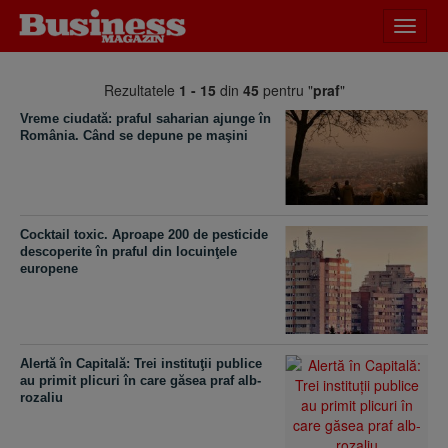
Desch
meniu
Rezultatele
1 - 15
din
45
pentru "
praf
"
Vreme ciudată: praful saharian ajunge în
România. Când se depune pe maşini
Cocktail toxic. Aproape 200 de pesticide
descoperite în praful din locuinţele
europene
Alertă în Capitală: Trei instituţii publice
au primit plicuri în care găsea praf alb-
rozaliu