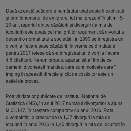
Dacă această scădere a numărului total poate fi explicată
şi prin fenomenul de emigrare, tot mai prezent în ultimii 5-
10 ani, raportul dintre căsătorii şi divorţuri (la mia de
locuitori) este poate cel mai grăitor argument că divorţul a
devenit o normalitate a societăţii: în 1990 se înregistra un
divorţ la fiecare şase căsătorii, în vreme ce din datele
pentru 2017 reiese că s-a înregistrat un divorţ la fiecare
4,6 căsătorii. Ne-am propus, aşadar, să aflăm de ce
oamenii divorţează mai des, care sunt motivele care îi
împing în această direcţie şi cât de costisitor este un
astfel de proces.
Potrivit datelor publicate de Institutul Naţional de
Statistică (INS), în anul 2017 numărul divorţurilor a ajuns
la 31.147, în creştere comparativ cu anul 2016. Rata
divorţialităţii a crescut de la 1,37 divorţuri la mia de
locuitori în anul 2016 la 1,40 divorţuri la mia de locuitori în