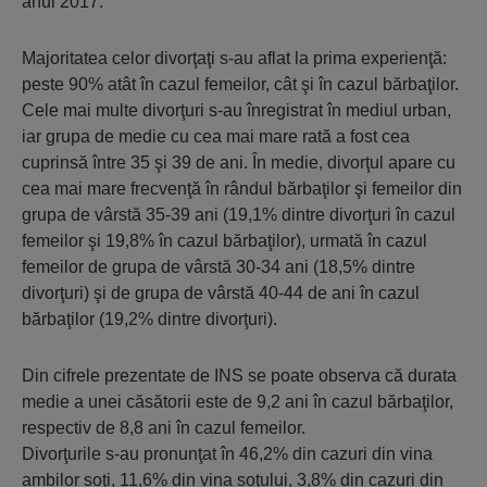
anul 2017.
Majoritatea celor divorţaţi s-au aflat la prima experienţă:
peste 90% atât în cazul femeilor, cât şi în cazul bărbaţilor.
Cele mai multe divorţuri s-au înregistrat în mediul urban,
iar grupa de medie cu cea mai mare rată a fost cea
cuprinsă între 35 şi 39 de ani. În medie, divorţul apare cu
cea mai mare frecvenţă în rândul bărbaţilor şi femeilor din
grupa de vârstă 35-39 ani (19,1% dintre divorţuri în cazul
femeilor şi 19,8% în cazul bărbaţilor), urmată în cazul
femeilor de grupa de vârstă 30-34 ani (18,5% dintre
divorţuri) şi de grupa de vârstă 40-44 de ani în cazul
bărbaţilor (19,2% dintre divorţuri).
Din cifrele prezentate de INS se poate observa că durata
medie a unei căsătorii este de 9,2 ani în cazul bărbaţilor,
respectiv de 8,8 ani în cazul femeilor.
Divorţurile s-au pronunţat în 46,2% din cazuri din vina
ambilor soţi, 11,6% din vina soţului, 3,8% din cazuri din