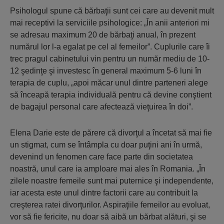
Psihologul spune că bărbaţii sunt cei care au devenit mult
mai receptivi la serviciile psihologice: „În anii anteriori mi
se adresau maximum 20 de bărbaţi anual, în prezent
numărul lor l-a egalat pe cel al femeilor”. Cuplurile care îi
trec pragul cabinetului vin pentru un număr mediu de 10-
12 şedinţe şi investesc în general maximum 5-6 luni în
terapia de cuplu, „apoi măcar unul dintre parteneri alege
să înceapă terapia individuală pentru că devine conştient
de bagajul personal care afectează vieţuirea în doi”.
Elena Darie este de părere că divorţul a încetat să mai fie
un stigmat, cum se întâmpla cu doar puţini ani în urmă,
devenind un fenomen care face parte din societatea
noastră, unul care ia amploare mai ales în Romania. „În
zilele noastre femeile sunt mai puternice şi independente,
iar acesta este unul dintre factorii care au contribuit la
creşterea ratei divorţurilor. Aspiraţiile femeilor au evoluat,
vor să fie fericite, nu doar să aibă un bărbat alături, şi se