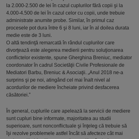
la 2.000-2.500 de lei în cazul cuplurilor fără copii şi la
4.000-4.500 de lei în cazul celor cu copii, unde trebuie
administrate anumite probe. Similar, în primul caz
procesele pot dura între 6 şi 8 luni, iar în al doilea durata
medie este de 3 luni.
O altă tendinţă remarcată în rândul cuplurilor care
divorţează este alegerea medierii pentru soluţionarea
conflictelor existente, spune Gherghina Breniuc, mediator
coordonator în cadrul Societăţii Civile Profesionale de
Mediatori Barbu, Breniuc & Asociaţii. „Anul 2018 ne-a
surprins şi pe noi, atingând cel mai înalt nivel al
acordurilor de mediere încheiate privind desfacerea
căsătoriei.”
În general, cuplurile care apelează la servicii de mediere
sunt cupluri bine informate, majoritatea au studii
superioare, sunt nonconflictuale şi înţeleg că trebuie să
îşi rezolve problemele astfel încât să afecteze cât mai