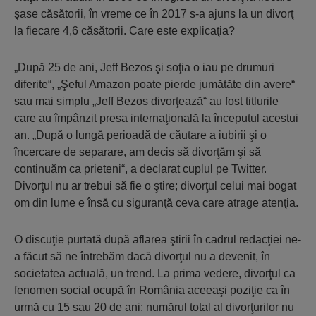
şase căsătorii, în vreme ce în 2017 s-a ajuns la un divorţ
la fiecare 4,6 căsătorii. Care este explicaţia?
„După 25 de ani, Jeff Bezos şi soţia o iau pe drumuri
diferite“, „Şeful Amazon poate pierde jumătăte din avere“
sau mai simplu „Jeff Bezos divorţează“ au fost titlurile
care au împânzit presa internaţională la începutul acestui
an. „După o lungă perioadă de căutare a iubirii şi o
încercare de separare, am decis să divorţăm şi să
continuăm ca prieteni“, a declarat cuplul pe Twitter.
Divorţul nu ar trebui să fie o ştire; divorţul celui mai bogat
om din lume e însă cu siguranţă ceva care atrage atenţia.
O discuţie purtată după aflarea ştirii în cadrul redacţiei ne-
a făcut să ne întrebăm dacă divorţul nu a devenit, în
societatea actuală, un trend. La prima vedere, divorţul ca
fenomen social ocupă în România aceeaşi poziţie ca în
urmă cu 15 sau 20 de ani: numărul total al divorţurilor nu