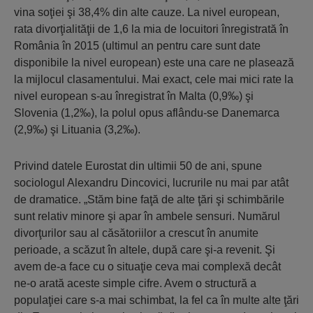
vina soţiei şi 38,4% din alte cauze. La nivel european,
rata divorţialităţii de 1,6 la mia de locuitori înregistrată în
România în 2015 (ultimul an pentru care sunt date
disponibile la nivel european) este una care ne plasează
la mijlocul clasamentului. Mai exact, cele mai mici rate la
nivel european s-au înregistrat în Malta (0,9‰) şi
Slovenia (1,2‰), la polul opus aflându-se Danemarca
(2,9‰) şi Lituania (3,2‰).
Privind datele Eurostat din ultimii 50 de ani, spune
sociologul Alexandru Dincovici, lucrurile nu mai par atât
de dramatice. „Stăm bine faţă de alte ţări şi schimbările
sunt relativ minore şi apar în ambele sensuri. Numărul
divorţurilor sau al căsătoriilor a crescut în anumite
perioade, a scăzut în altele, după care şi-a revenit. Şi
avem de-a face cu o situaţie ceva mai complexă decât
ne-o arată aceste simple cifre. Avem o structură a
populaţiei care s-a mai schimbat, la fel ca în multe alte ţări