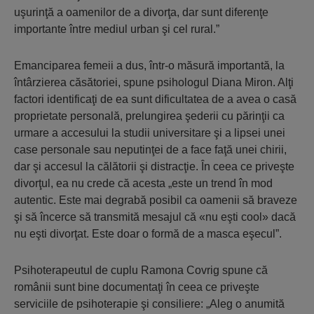
uşurinţă a oamenilor de a divorţa, dar sunt diferenţe
importante între mediul urban şi cel rural.”
Emanciparea femeii a dus, într-o măsură importantă, la
întârzierea căsătoriei, spune psihologul Diana Miron. Alţi
factori identificaţi de ea sunt dificultatea de a avea o casă
proprietate personală, prelungirea şederii cu părinţii ca
urmare a accesului la studii universitare şi a lipsei unei
case personale sau neputinţei de a face faţă unei chirii,
dar şi accesul la călătorii şi distracţie. În ceea ce priveşte
divorţul, ea nu crede că acesta „este un trend în mod
autentic. Este mai degrabă posibil ca oamenii să braveze
şi să încerce să transmită mesajul că «nu eşti cool» dacă
nu eşti divorţat. Este doar o formă de a masca eşecul”.
Psihoterapeutul de cuplu Ramona Covrig spune că
românii sunt bine documentaţi în ceea ce priveşte
serviciile de psihoterapie şi consiliere: „Aleg o anumită