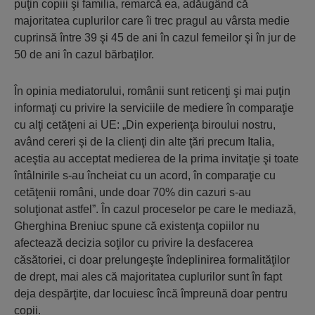
puţin copiii şi familia, remarcă ea, adăugând că
majoritatea cuplurilor care îi trec pragul au vârsta medie
cuprinsă între 39 şi 45 de ani în cazul femeilor şi în jur de
50 de ani în cazul bărbaţilor.
În opinia mediatorului, românii sunt reticenţi şi mai puţin
informaţi cu privire la serviciile de mediere în comparaţie
cu alţi cetăţeni ai UE: „Din experienţa biroului nostru,
având cereri şi de la clienţi din alte ţări precum Italia,
aceştia au acceptat medierea de la prima invitaţie şi toate
întâlnirile s-au încheiat cu un acord, în comparaţie cu
cetăţenii români, unde doar 70% din cazuri s-au
soluţionat astfel”. În cazul proceselor pe care le mediază,
Gherghina Breniuc spune că existenţa copiilor nu
afectează decizia soţilor cu privire la desfacerea
căsătoriei, ci doar prelungeşte îndeplinirea formalităţilor
de drept, mai ales că majoritatea cuplurilor sunt în fapt
deja despărţite, dar locuiesc încă împreună doar pentru
copii.