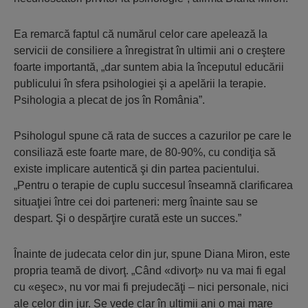
Ea remarcă faptul că numărul celor care apelează la
servicii de consiliere a înregistrat în ultimii ani o creştere
foarte importantă, „dar suntem abia la începutul educării
publicului în sfera psihologiei şi a apelării la terapie.
Psihologia a plecat de jos în România”.
Psihologul spune că rata de succes a cazurilor pe care le
consiliază este foarte mare, de 80-90%, cu condiţia să
existe implicare autentică şi din partea pacientului.
„Pentru o terapie de cuplu succesul înseamnă clarificarea
situaţiei între cei doi parteneri: merg înainte sau se
despart. Şi o despărţire curată este un succes.”
Înainte de judecata celor din jur, spune Diana Miron, este
propria teamă de divorţ. „Când «divorţ» nu va mai fi egal
cu «eşec», nu vor mai fi prejudecăţi – nici personale, nici
ale celor din jur. Se vede clar în ultimii ani o mai mare