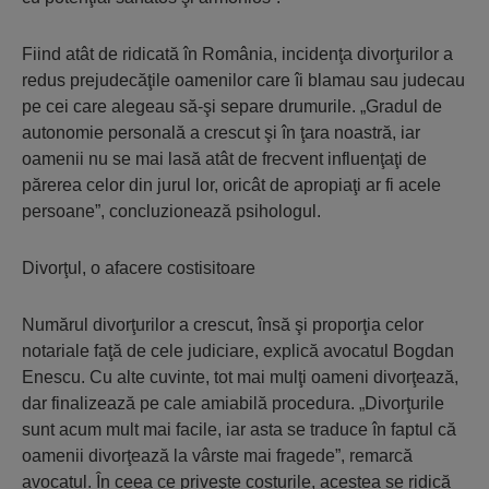
Fiind atât de ridicată în România, incidenţa divorţurilor a
redus prejudecăţile oamenilor care îi blamau sau judecau
pe cei care alegeau să-şi separe drumurile. „Gradul de
autonomie personală a crescut şi în ţara noastră, iar
oamenii nu se mai lasă atât de frecvent influenţaţi de
părerea celor din jurul lor, oricât de apropiaţi ar fi acele
persoane”, concluzionează psihologul.
Divorţul, o afacere costisitoare
Numărul divorţurilor a crescut, însă şi proporţia celor
notariale faţă de cele judiciare, explică avocatul Bogdan
Enescu. Cu alte cuvinte, tot mai mulţi oameni divorţează,
dar finalizează pe cale amiabilă procedura. „Divorţurile
sunt acum mult mai facile, iar asta se traduce în faptul că
oamenii divorţează la vârste mai fragede”, remarcă
avocatul. În ceea ce priveşte costurile, acestea se ridică