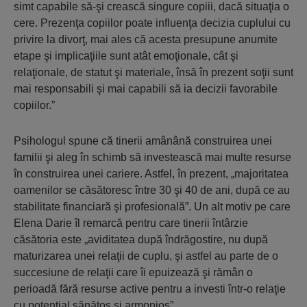
simt capabile să-şi crească singure copiii, dacă situaţia o
cere. Prezenţa copiilor poate influenţa decizia cuplului cu
privire la divorţ, mai ales că acesta presupune anumite
etape şi implicaţiile sunt atât emoţionale, cât şi
relaţionale, de statut şi materiale, însă în prezent soţii sunt
mai responsabili şi mai capabili să ia decizii favorabile
copiilor.”
Psihologul spune că tinerii amânână construirea unei
familii şi aleg în schimb să investească mai multe resurse
în construirea unei cariere. Astfel, în prezent, „majoritatea
oamenilor se căsătoresc între 30 şi 40 de ani, după ce au
stabilitate financiară şi profesională”. Un alt motiv pe care
Elena Darie îl remarcă pentru care tinerii întârzie
căsătoria este „aviditatea după îndrăgostire, nu după
maturizarea unei relaţii de cuplu, şi astfel au parte de o
succesiune de relaţii care îi epuizează şi rămân o
perioadă fără resurse active pentru a investi într-o relaţie
cu potenţial sănătos şi armonios”.