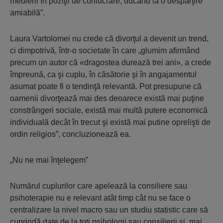
medierii în poziţii de conlucrare, ducând la o despărţire
amiabilă”.
Laura Vartolomei nu crede că divorţul a devenit un trend,
ci dimpotrivă, într-o societate în care „glumim afirmând
precum un autor că «dragostea durează trei ani», a crede
împreună, ca şi cuplu, în căsătorie şi în angajamentul
asumat poate fi o tendinţă relevantă. Pot presupune că
oamenii divorţează mai des deoarece există mai puţine
constrângeri sociale, există mai multă putere economică
individuală decât în trecut şi există mai putine oprelişti de
ordin religios”, concluzionează ea.
„Nu ne mai înţelegem”
Numărul cuplurilor care apelează la consiliere sau
psihoterapie nu e relevant atât timp cât nu se face o
centralizare la nivel macro sau un studiu statistic care să
cuprindă date de la toţi psihologii sau consilierii şi, mai