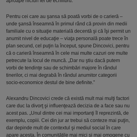
aproape niciun fel de echilibru.”
Pentru cei care au şansa să poată vorbi de o carieră –
unde şansă înseamnă în primul rând că provin din medii
familiale cu o situaţie materială decentă şi că îşi permit un
anumit nivel de educaţie – viaţa personală poate trece în
plan secund, cel puţin la început, spune Dincovici, pentru
că o carieră înseamnă în cele mai multe cazuri ore multe
petrecute la locul de muncă. „Dar nu ştiu dacă putem
vorbi de tendinţe sau de schimbări majore în rândul
tinerilor, ci mai degrabă în rândul anumitor categorii
socio-economice destul de bine definite.”
Alexandru Dincovici crede că există mult mai mulţi factori
care duc la divorţ şi influenţează decizia de a face sau nu
acest pas. „Unul dintre cei mai importanţi îl reprezintă, de
exemplu, copiii. Cei din jur ar trebui să conteze mai puţin,
dar depinde mult de contextul şi mediul social în care
apare acesta. În comunităţile mai mici şi mai omogene cu