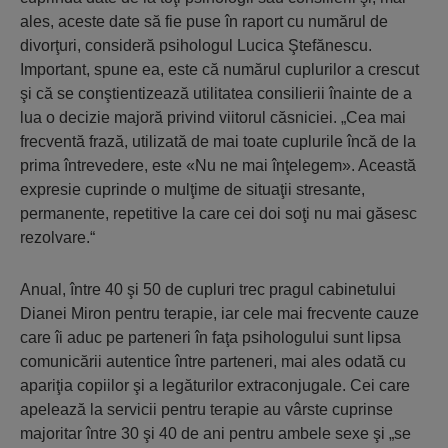
ales, aceste date să fie puse în raport cu numărul de
divorţuri, consideră psihologul Lucica Ştefănescu.
Important, spune ea, este că numărul cuplurilor a crescut
şi că se conştientizează utilitatea consilierii înainte de a
lua o decizie majoră privind viitorul căsniciei. „Cea mai
frecventă frază, utilizată de mai toate cuplurile încă de la
prima întrevedere, este «Nu ne mai înţelegem». Această
expresie cuprinde o mulţime de situaţii stresante,
permanente, repetitive la care cei doi soţi nu mai găsesc
rezolvare.“
Anual, între 40 şi 50 de cupluri trec pragul cabinetului
Dianei Miron pentru terapie, iar cele mai frecvente cauze
care îi aduc pe parteneri în faţa psihologului sunt lipsa
comunicării autentice între parteneri, mai ales odată cu
apariţia copiilor şi a legăturilor extraconjugale. Cei care
apelează la servicii pentru terapie au vârste cuprinse
majoritar între 30 şi 40 de ani pentru ambele sexe şi „se