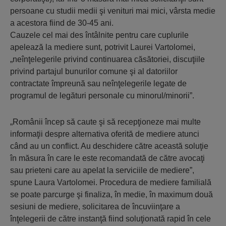
persoane cu studii medii şi venituri mai mici, vârsta medie
a acestora fiind de 30-45 ani.
Cauzele cel mai des întâlnite pentru care cuplurile
apelează la mediere sunt, potrivit Laurei Vartolomei,
„neînţelegerile privind continuarea căsătoriei, discuţiile
privind partajul bunurilor comune şi al datoriilor
contractate împreună sau neînţelegerile legate de
programul de legături personale cu minorul/minorii”.
„Românii încep să caute şi să recepţioneze mai multe
informaţii despre alternativa oferită de mediere atunci
când au un conflict. Au deschidere către această soluţie
în măsura în care le este recomandată de către avocaţi
sau prieteni care au apelat la serviciile de mediere”,
spune Laura Vartolomei. Procedura de mediere familială
se poate parcurge şi finaliza, în medie, în maximum două
sesiuni de mediere, solicitarea de încuviinţare a
înţelegerii de către instanţă fiind soluţionată rapid în cele