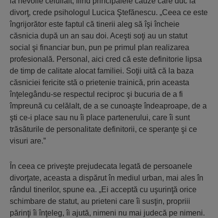
la nevoile celuilalt, fiind principalele cauze care duc la
divorţ, crede psihologul Lucica Ştefănescu. „Ceea ce este
îngrijorător este faptul că tinerii aleg să îşi încheie
căsnicia după un an sau doi. Aceşti soţi au un statut
social şi financiar bun, pun pe primul plan realizarea
profesională. Personal, aici cred că este definitorie lipsa
de timp de calitate alocat familiei. Soţii uită că la baza
căsniciei fericite stă o prietenie trainică, prin aceasta
înţelegându-se respectul reciproc şi bucuria de a fi
împreună cu celălalt, de a se cunoaşte îndeaproape, de a
şti ce-i place sau nu îi place partenerului, care îi sunt
trăsăturile de personalitate definitorii, ce speranţe şi ce
visuri are.”
În ceea ce priveşte prejudecata legată de persoanele
divorţate, aceasta a dispărut în mediul urban, mai ales în
rândul tinerilor, spune ea. „Ei acceptă cu uşurinţă orice
schimbare de statut, au prieteni care îi susţin, propriii
părinţi îi înţeleg, îi ajută, nimeni nu mai judecă pe nimeni.