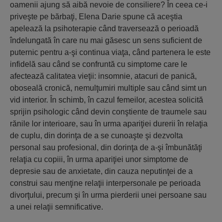
oamenii ajung să aibă nevoie de consiliere? În ceea ce-i
priveşte pe bărbaţi, Elena Darie spune că aceştia
apelează la psihoterapie când traversează o perioadă
îndelungată în care nu mai găsesc un sens suficient de
puternic pentru a-şi continua viaţa, când partenera le este
infidelă sau când se confruntă cu simptome care le
afectează calitatea vieţii: insomnie, atacuri de panică,
oboseală cronică, nemulţumiri multiple sau când simt un
vid interior. În schimb, în cazul femeilor, acestea solicită
sprijin psihologic când devin conştiente de traumele sau
rănile lor interioare, sau în urma apariţiei durerii în relaţia
de cuplu, din dorinţa de a se cunoaşte şi dezvolta
personal sau profesional, din dorinţa de a-şi îmbunătăţi
relaţia cu copiii, în urma apariţiei unor simptome de
depresie sau de anxietate, din cauza neputinţei de a
construi sau menţine relaţii interpersonale pe perioada
divorţului, precum şi în urma pierderii unei persoane sau
a unei relaţii semnificative.