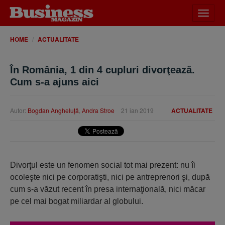
Desch
meniu
HOME
ACTUALITATE
În România, 1 din 4 cupluri divorţează.
Cum s-a ajuns aici
Autor:
Bogdan Angheluţă
,
Andra Stroe
21 ian 2019
ACTUALITATE
Divorţul este un fenomen social tot mai prezent: nu îi
ocoleşte nici pe corporatişti, nici pe antreprenori şi, după
cum s-a văzut recent în presa internaţională, nici măcar
pe cel mai bogat miliardar al globului.