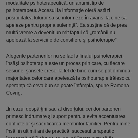
modalitate psihoterapeutică, un anumit tip de
psihoterapeut. Accesul la informaţie oferă astăzi
posibilitatea tuturor să se informeze în avans, la cine să
apeleze pentru propria suferinţă”. Ea susţine că de prea
multă vreme a devenit un mit faptul că ,,românii nu
apelează la serviciile de consiliere şi psihoterapie”.
Alegerile partenerilor nu se fac la finalul psihoterapiei,
însăşi psihoterapia este un proces prin care, cu fiecare
sesiune, şansele cresc, la fel de bine cum se pot diminua;
majoritatea celor care apelează la psihoterapie trăiesc cu
speranţa că ceva bun se poate întâmpla, spune Ramona
Covrig.
„În cazul despărţirii sau al divorţului, cei doi parteneri
primesc îndrumare şi suport pentru a evita accentuarea
conflictelor şi sacrificarea membrilor familiei. Pentru mine
însă, în ultimii ani de practică, succesul terapeutic