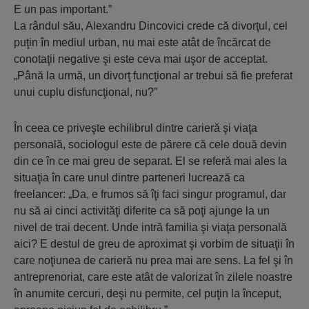
E un pas important.”
La rândul său, Alexandru Dincovici crede că divorţul, cel
puţin în mediul urban, nu mai este atât de încărcat de
conotaţii negative şi este ceva mai uşor de acceptat.
„Până la urmă, un divorţ funcţional ar trebui să fie preferat
unui cuplu disfuncţional, nu?”
În ceea ce priveşte echilibrul dintre carieră şi viaţa
personală, sociologul este de părere că cele două devin
din ce în ce mai greu de separat. El se referă mai ales la
situaţia în care unul dintre parteneri lucrează ca
freelancer: „Da, e frumos să îţi faci singur programul, dar
nu să ai cinci activităţi diferite ca să poţi ajunge la un
nivel de trai decent. Unde intră familia şi viaţa personală
aici? E destul de greu de aproximat şi vorbim de situaţii în
care noţiunea de carieră nu prea mai are sens. La fel şi în
antreprenoriat, care este atât de valorizat în zilele noastre
în anumite cercuri, deşi nu permite, cel puţin la început,