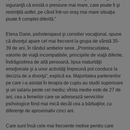
siguranţă că există o presiune mai mare, care poate fi şi
resimţită astfel, pe când într-un oraş mai mare situaţia
poate fi complet diferită.”
Elena Darie, psihoterapeut şi consilier vocaţional, spune
că divorţul apare cel mai frecvent la grupa de vârstă 35-
39 de ani, în rândul ambelor sexe. „Promiscuitatea,
valorile de viaţă incompatibile, principiile de viaţă diferite,
îndrăgostirea de altă persoană, lipsa maturităţii
emoţionale şi a unor activităţi împreună pot conduce la
decizia de a divorţa”, explică ea. Majoritatea partenerilor
pe care i-a asistat în terapia de cuplu au studii superioare
şi un salariu peste cel mediu; vîrsta medie este de 27 de
ani, cea a femeilor care se adresează serviciilor
psihologice fiind mai mică decât cea a bărbaţilor, cu
diferenţe de aproximativ cinci ani.
Care sunt însă cele mai frecvente motive pentru care