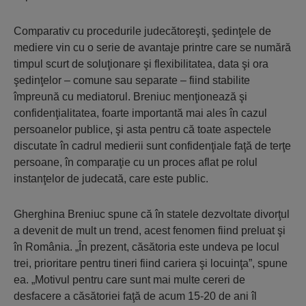
Comparativ cu procedurile judecătoreşti, şedinţele de
mediere vin cu o serie de avantaje printre care se numără
timpul scurt de soluţionare şi flexibilitatea, data şi ora
şedinţelor – comune sau separate – fiind stabilite
împreună cu mediatorul. Breniuc menţionează şi
confidenţialitatea, foarte importantă mai ales în cazul
persoanelor publice, şi asta pentru că toate aspectele
discutate în cadrul medierii sunt confidenţiale faţă de terţe
persoane, în comparaţie cu un proces aflat pe rolul
instanţelor de judecată, care este public.
Gherghina Breniuc spune că în statele dezvoltate divorţul
a devenit de mult un trend, acest fenomen fiind preluat şi
în România. „În prezent, căsătoria este undeva pe locul
trei, prioritare pentru tineri fiind cariera şi locuinţa”, spune
ea. „Motivul pentru care sunt mai multe cereri de
desfacere a căsătoriei faţă de acum 15-20 de ani îl