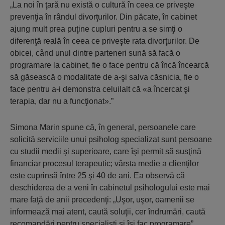
„La noi în ţară nu există o cultură în ceea ce priveşte
prevenţia în rândul divorţurilor. Din păcate, în cabinet
ajung mult prea puţine cupluri pentru a se simţi o
diferenţă reală în ceea ce priveşte rata divorţurilor. De
obicei, când unul dintre parteneri sună să facă o
programare la cabinet, fie o face pentru că încă încearcă
să găsească o modalitate de a-şi salva căsnicia, fie o
face pentru a-i demonstra celuilalt că «a încercat şi
terapia, dar nu a funcţionat».”
Simona Marin spune că, în general, persoanele care
solicită serviciile unui psiholog specializat sunt persoane
cu studii medii şi superioare, care îşi permit să susţină
financiar procesul terapeutic; vârsta medie a clienţilor
este cuprinsă între 25 şi 40 de ani. Ea observă că
deschiderea de a veni în cabinetul psihologului este mai
mare faţă de anii precedenţi: „Uşor, uşor, oamenii se
informează mai atent, caută soluţii, cer îndrumări, caută
recomandări pentru specialişti şi îşi fac programare”.