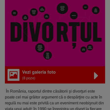
Vezi galeria foto
(8 poze)
În România, raportul dintre căsătorii şi divorţuri este
poate cel mai grăitor argument că o despărţire cu acte în
regulă nu mai este privită ca un eveniment neobişnuit din
viaţa unui adult: în 1990 se înregistra un divorţ la fiecare