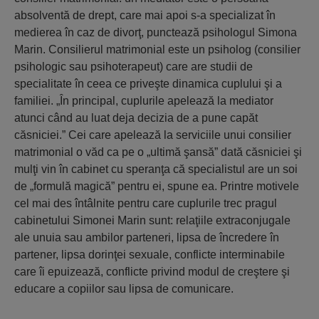
absolventă de drept, care mai apoi s-a specializat în
medierea în caz de divorţ, punctează psihologul Simona
Marin. Consilierul matrimonial este un psiholog (consilier
psihologic sau psihoterapeut) care are studii de
specialitate în ceea ce priveşte dinamica cuplului şi a
familiei. „În principal, cuplurile apelează la mediator
atunci când au luat deja decizia de a pune capăt
căsniciei.” Cei care apelează la serviciile unui consilier
matrimonial o văd ca pe o „ultimă şansă” dată căsniciei şi
mulţi vin în cabinet cu speranţa că specialistul are un soi
de „formulă magică” pentru ei, spune ea. Printre motivele
cel mai des întâlnite pentru care cuplurile trec pragul
cabinetului Simonei Marin sunt: relaţiile extraconjugale
ale unuia sau ambilor parteneri, lipsa de încredere în
partener, lipsa dorinţei sexuale, conflicte interminabile
care îi epuizează, conflicte privind modul de creştere şi
educare a copiilor sau lipsa de comunicare.