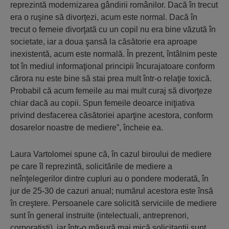
reprezintă modernizarea gândirii românilor. Dacă în trecut
era o ruşine să divorţezi, acum este normal. Dacă în
trecut o femeie divorţată cu un copil nu era bine văzută în
societate, iar a doua şansă la căsătorie era aproape
inexistentă, acum este normală. În prezent, întâlnim peste
tot în mediul informaţional principii încurajatoare conform
cărora nu este bine să stai prea mult într-o relaţie toxică.
Probabil că acum femeile au mai mult curaj să divorţeze
chiar dacă au copii. Spun femeile deoarce iniţiativa
privind desfacerea căsătoriei aparţine acestora, conform
dosarelor noastre de mediere”, încheie ea.
Laura Vartolomei spune că, în cazul biroului de mediere
pe care îl reprezintă, solicitările de mediere a
neînţelegerilor dintre cupluri au o pondere moderată, în
jur de 25-30 de cazuri anual; numărul acestora este însă
în creştere. Persoanele care solicită serviciile de mediere
sunt în general instruite (intelectuali, antreprenori,
corporatişti), iar într-o măsură mai mică solicitanţii sunt