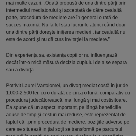
mai multe cazuri. „Odată propusă de una dintre părţi prin
intermediul mediatorului şi acceptată de către cealaltă
parte, procedura de mediere are în general o rată de
succes maximă. Nu la fel stau lucrurile atunci când doar
una dintre părţi doreşte iniţierea medierii, iar cealaltă nu
este de acord şi nu dă curs invitaţiei la mediere.”
Din experienţa sa, existenţa copiilor nu influenţează
decât într-o mică măsură decizia cuplului de a se separa
sau a divorţa.
Potrivit Laurei Vartolomei, un divorţ mediat costă în jur de
1.000-2.500 lei, cu o durată de circa o lună, comparativ cu
procedura judecătorească, mai lungă şi mai costisitoare.
Ea spune că un aspect important, pe lângă beneficiile
aduse de timp şi costuri mai reduse, este reprezentat de
faptul că, „prin procedura de mediere, poziţiile adverse pe
care se situează iniţial soţii se transformă pe parcursul