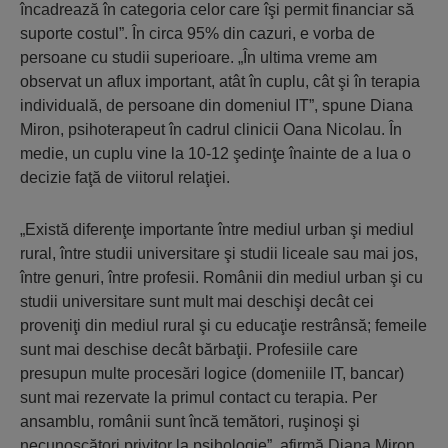
încadrează în categoria celor care îşi permit financiar să
suporte costul”. În circa 95% din cazuri, e vorba de
persoane cu studii superioare. „În ultima vreme am
observat un aflux important, atât în cuplu, cât şi în terapia
individuală, de persoane din domeniul IT”, spune Diana
Miron, psihoterapeut în cadrul clinicii Oana Nicolau. În
medie, un cuplu vine la 10-12 şedinţe înainte de a lua o
decizie faţă de viitorul relaţiei.
„Există diferenţe importante între mediul urban şi mediul
rural, între studii universitare şi studii liceale sau mai jos,
între genuri, între profesii. Românii din mediul urban şi cu
studii universitare sunt mult mai deschişi decât cei
proveniţi din mediul rural şi cu educaţie restrânsă; femeile
sunt mai deschise decât bărbaţii. Profesiile care
presupun multe procesări logice (domeniile IT, bancar)
sunt mai rezervate la primul contact cu terapia. Per
ansamblu, românii sunt încă temători, ruşinoşi şi
necunoscători privitor la psihologie”, afirmă Diana Miron.