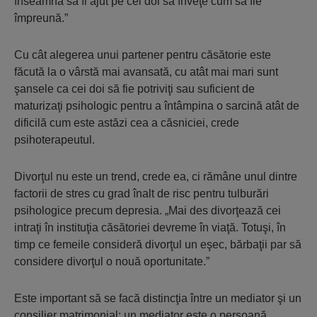
înseamnă să îi ajut pe cei doi să înveţe cum să fie
împreună.”
Cu cât alegerea unui partener pentru căsătorie este
făcută la o vârstă mai avansată, cu atât mai mari sunt
şansele ca cei doi să fie potriviţi sau suficient de
maturizaţi psihologic pentru a întâmpina o sarcină atât de
dificilă cum este astăzi cea a căsniciei, crede
psihoterapeutul.
Divorţul nu este un trend, crede ea, ci rămâne unul dintre
factorii de stres cu grad înalt de risc pentru tulburări
psihologice precum depresia. „Mai des divorţează cei
intraţi în instituţia căsătoriei devreme în viaţă. Totuşi, în
timp ce femeile consideră divorţul un eşec, bărbaţii par să
considere divorţul o nouă oportunitate.”
Este important să se facă distincţia între un mediator şi un
consilier matrimonial: un mediator este o persoană