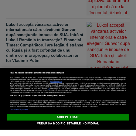
Lukoil acceptă vânzarea activelor
internaţionale către elveţienii Gunvor
după sancţiunile impuse de SUA. Intră şi
Lukoil România în tranzacţie? Financial
Times: Cumpărătorul are legături strânse
cu Rusia şi a fost cofondat de unul
dintre cei mai apropiaţi colaboratori ai
lui Vladimir Putin
Nouă ne pasă ca datele tale personale să rămână confidențiale
Noi și partenerii noștri
589
stocăm și/sau accesăm informații pe dispozitivul dvs., precum identificatorii cookie unici pentru prelucrarea datelor cu caracter personal. Puteți accepta
sau gestiona preferințele dvs. făcând clic mai jos, respectiv vă puteți opune utilizării unui interes legitim în orice moment pe pagina cu politica de confidențialitate. Aceste alegeri vor
fi raportate partenerilor noștri și nu vă vor afecta navigarea.
Mai multe detalii
Noi si partenerii nostri (retelele de socializare si agentiile de publicitate partenere, precum si furnizorii nostri de servicii de date analitice) prelucram date pentru a permite
website-ului sa functioneze, pentru a personaliza continutul si anunturile publicitare afisate in functie de interesele si/sau profilul dvs., pentru a va oferi functionalitati aferente
retelelor de socializare si pentru a analiza traficul pe website. Beneficiati de drepturile prevazute de art. 15-22 din GDPR in legatura cu prelucrarea datelor cu caracter personal.
Aceste drepturi pot fi exercitate prin modalitatea indicata
aici
. Prin click pe “ACCEPT TOATE”, acceptati folosirea tuturor Tehnologiilor de tip Cookie, care implica inclusiv acceptul
dvs. cu privire la stocarea/accesarea informatiilor de catre Vendor-ii cu care colaboram. Prin click pe “VREAU SA MODIFIC SETARILE INDIVIDUAL” puteti schimba preferintele in
mod individual, mai putin cele legate de cookie strict necesare pentru functionarea website-ului.
Atât noi, cât și partenerii noștri prelucrăm datele pentru a oferi:
Stocarea și/sau accesarea informațiilor de pe un dispozitiv. Măsurarea performanței reclamelor. Utilizarea profilurilor pentru selectarea conținutului personalizat. Dezvoltarea și
îmbunătățirea serviciilor. Crearea profilurilor de conținut personalizat. Utilizarea profilurilor pentru selectarea publicității personalizate. Crearea profilurilor pentru publicitate
personalizată. Măsurarea performanței conținutului. Înțelegerea publicului prin statistici sau combinații de date din surse diferite. Utilizarea datelor limitate pentru a selecta
Setări cookies
conținutul. Utilizarea de date limitate pentru a selecta publicitatea. Date precise de geolocație și identificarea prin scanarea dispozitivului.
Listă parteneri (furnizori)
ACCEPT TOATE
Mai bine să te prefaci că lucrezi decât să
VREAU SA MODIFIC SETARILE INDIVIDUAL
fii prost plătit şi lipsit de beneficii?