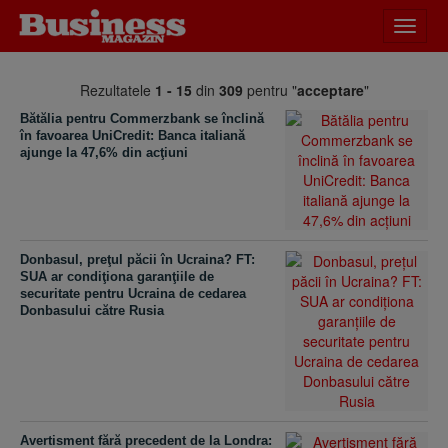
Desch
meniu
Rezultatele
1 - 15
din
309
pentru "
acceptare
"
Bătălia pentru Commerzbank se înclină
în favoarea UniCredit: Banca italiană
ajunge la 47,6% din acţiuni
Donbasul, preţul păcii în Ucraina? FT:
SUA ar condiţiona garanţiile de
securitate pentru Ucraina de cedarea
Donbasului către Rusia
Avertisment fără precedent de la Londra: