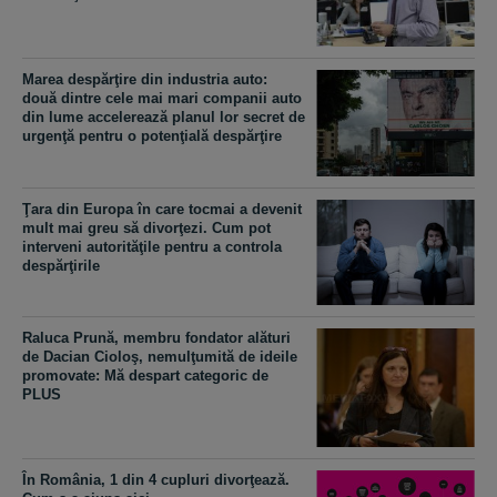
Marea despărţire din industria auto:
două dintre cele mai mari companii auto
din lume accelerează planul lor secret de
urgenţă pentru o potenţială despărţire
Ţara din Europa în care tocmai a devenit
mult mai greu să divorţezi. Cum pot
interveni autorităţile pentru a controla
despărţirile
Raluca Prună, membru fondator alături
de Dacian Cioloş, nemulţumită de ideile
promovate: Mă despart categoric de
PLUS
În România, 1 din 4 cupluri divorţează.