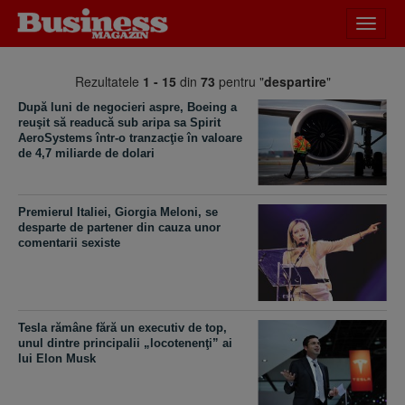
Desch
meniu
Rezultatele
1 - 15
din
73
pentru "
despartire
"
După luni de negocieri aspre, Boeing a
reuşit să readucă sub aripa sa Spirit
AeroSystems într-o tranzacţie în valoare
de 4,7 miliarde de dolari
Premierul Italiei, Giorgia Meloni, se
desparte de partener din cauza unor
comentarii sexiste
Tesla rămâne fără un executiv de top,
unul dintre principalii „locotenenţi” ai
lui Elon Musk