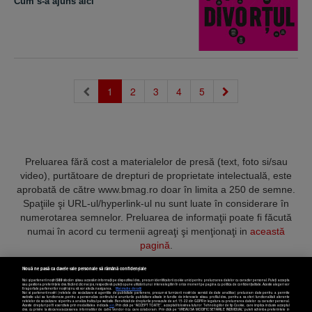
Cum s-a ajuns aici
(current)
1
2
3
4
5
Preluarea fără cost a materialelor de presă (text, foto si/sau
video), purtătoare de drepturi de proprietate intelectuală, este
aprobată de către www.bmag.ro doar în limita a 250 de semne.
Spaţiile şi URL-ul/hyperlink-ul nu sunt luate în considerare în
numerotarea semnelor. Preluarea de informaţii poate fi făcută
numai în acord cu termenii agreaţi şi menţionaţi in
această
pagină
.
Nouă ne pasă ca datele tale personale să rămână confidențiale
Noi și partenerii noștri
589
stocăm și/sau accesăm informații pe dispozitivul dvs., precum identificatorii cookie unici pentru prelucrarea datelor cu caracter personal. Puteți accepta
sau gestiona preferințele dvs. făcând clic mai jos, respectiv vă puteți opune utilizării unui interes legitim în orice moment pe pagina cu politica de confidențialitate. Aceste alegeri vor
fi raportate partenerilor noștri și nu vă vor afecta navigarea.
Mai multe detalii
Noi si partenerii nostri (retelele de socializare si agentiile de publicitate partenere, precum si furnizorii nostri de servicii de date analitice) prelucram date pentru a permite
Termeni și condiții
Confidențialitate
Cookies
Contact
website-ului sa functioneze, pentru a personaliza continutul si anunturile publicitare afisate in functie de interesele si/sau profilul dvs., pentru a va oferi functionalitati aferente
retelelor de socializare si pentru a analiza traficul pe website. Beneficiati de drepturile prevazute de art. 15-22 din GDPR in legatura cu prelucrarea datelor cu caracter personal.
Aceste drepturi pot fi exercitate prin modalitatea indicata
aici
. Prin click pe “ACCEPT TOATE”, acceptati folosirea tuturor Tehnologiilor de tip Cookie, care implica inclusiv acceptul
dvs. cu privire la stocarea/accesarea informatiilor de catre Vendor-ii cu care colaboram. Prin click pe “VREAU SA MODIFIC SETARILE INDIVIDUAL” puteti schimba preferintele in