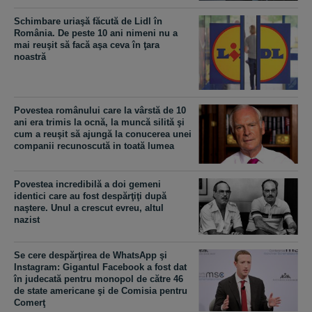
Schimbare uriaşă făcută de Lidl în
România. De peste 10 ani nimeni nu a
mai reuşit să facă aşa ceva în ţara
noastră
Povestea românului care la vârstă de 10
ani era trimis la ocnă, la muncă silită şi
cum a reuşit să ajungă la conucerea unei
companii recunoscută in toată lumea
Povestea incredibilă a doi gemeni
identici care au fost despărţiţi după
naştere. Unul a crescut evreu, altul
nazist
Se cere despărţirea de WhatsApp şi
Instagram: Gigantul Facebook a fost dat
în judecată pentru monopol de către 46
de state americane şi de Comisia pentru
Comerţ