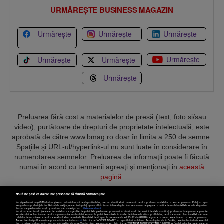
URMĂREȘTE BUSINESS MAGAZIN
Urmărește
Urmărește
Urmărește
Urmărește
Urmărește
Urmărește
Urmărește
Preluarea fără cost a materialelor de presă (text, foto si/sau
video), purtătoare de drepturi de proprietate intelectuală, este
aprobată de către www.bmag.ro doar în limita a 250 de semne.
Spaţiile şi URL-ul/hyperlink-ul nu sunt luate în considerare în
numerotarea semnelor. Preluarea de informaţii poate fi făcută
numai în acord cu termenii agreaţi şi menţionaţi in
această
pagină
.
Nouă ne pasă ca datele tale personale să rămână confidențiale
Noi și partenerii noștri
589
stocăm și/sau accesăm informații pe dispozitivul dvs., precum identificatorii cookie unici pentru prelucrarea datelor cu caracter personal. Puteți accepta
sau gestiona preferințele dvs. făcând clic mai jos, respectiv vă puteți opune utilizării unui interes legitim în orice moment pe pagina cu politica de confidențialitate. Aceste alegeri vor
fi raportate partenerilor noștri și nu vă vor afecta navigarea.
Mai multe detalii
Noi si partenerii nostri (retelele de socializare si agentiile de publicitate partenere, precum si furnizorii nostri de servicii de date analitice) prelucram date pentru a permite
Termeni și condiții
Confidențialitate
Cookies
Contact
website-ului sa functioneze, pentru a personaliza continutul si anunturile publicitare afisate in functie de interesele si/sau profilul dvs., pentru a va oferi functionalitati aferente
retelelor de socializare si pentru a analiza traficul pe website. Beneficiati de drepturile prevazute de art. 15-22 din GDPR in legatura cu prelucrarea datelor cu caracter personal.
Aceste drepturi pot fi exercitate prin modalitatea indicata
aici
. Prin click pe “ACCEPT TOATE”, acceptati folosirea tuturor Tehnologiilor de tip Cookie, care implica inclusiv acceptul
dvs. cu privire la stocarea/accesarea informatiilor de catre Vendor-ii cu care colaboram. Prin click pe “VREAU SA MODIFIC SETARILE INDIVIDUAL” puteti schimba preferintele in