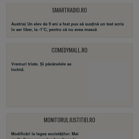
SMARTRADIO.RO
Austria| Un elev de 9 ani a fost pus să susţină un test scris
în aer liber, la -1°C, pentru că nu avea mască
COMEDYMALL.RO
Vremuri triste. Şi păcănelele se
închid.
MONITORULJUSTITIEI.RO
Modificări la legea societăţilor: Mai