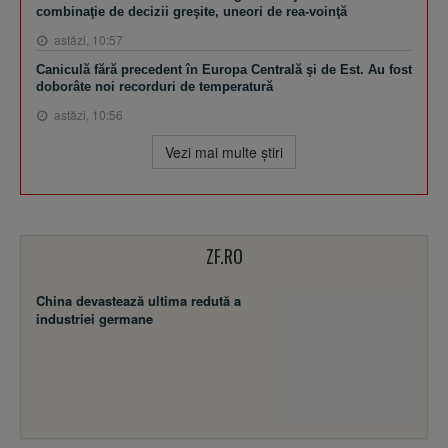
combinaţie de decizii greşite, uneori de rea-voinţă
astăzi, 10:57
Caniculă fără precedent în Europa Centrală şi de Est. Au fost
doborâte noi recorduri de temperatură
astăzi, 10:56
Vezi mai multe ştiri
ZF.RO
China devastează ultima redută a
industriei germane