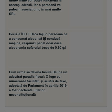
multe firme vor putea funcţiona la
aceeaşi adresă, iar o persoană va
putea fi asociat unic în mai multe
SRL
Decizie ÎCCJ: Dacă laşi o persoană ce
a consumat alcool să îţi conducă
maşina, răspunzi penal doar dacă
alcoolemia şoferului trece de 0,80 g/l
Cum urma să devină Insula Belina un
adevărat paradis fiscal: O lege cu
numeroase facilităţi şi scutiri de taxe,
adoptată de Parlament în aprilie 2019,
a fost declarată ulterior
neconstituţională