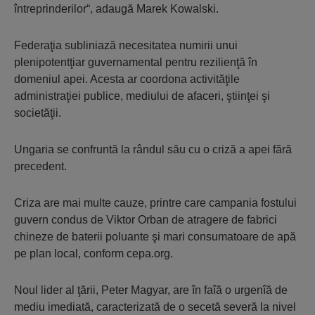
întreprinderilor“, adaugă Marek Kowalski.
Federaţia subliniază necesitatea numirii unui
plenipotentţiar guvernamental pentru rezilienţă în
domeniul apei. Acesta ar coordona activităţile
administraţiei publice, mediului de afaceri, ştiinţei şi
societăţii.
Ungaria se confruntă la rândul său cu o criză a apei fără
precedent.
Criza are mai multe cauze, printre care campania fostului
guvern condus de Viktor Orban de atragere de fabrici
chineze de baterii poluante şi mari consumatoare de apă
pe plan local, conform cepa.org.
Noul lider al ţării, Peter Magyar, are în faîă o urgenîă de
mediu imediată, caracterizată de o secetă severă la nivel