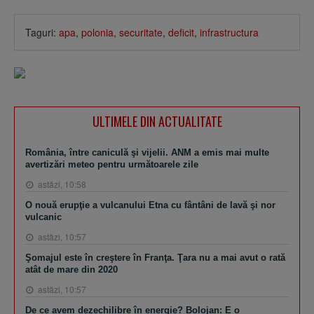
Taguri:
apa
,
polonia
,
securitate
,
deficit
,
infrastructura
ULTIMELE DIN ACTUALITATE
România, între caniculă şi vijelii. ANM a emis mai multe
avertizări meteo pentru următoarele zile
astăzi, 10:58
O nouă erupţie a vulcanului Etna cu fântâni de lavă şi nor
vulcanic
astăzi, 10:57
Şomajul este în creştere în Franţa. Ţara nu a mai avut o rată
atât de mare din 2020
astăzi, 10:57
De ce avem dezechilibre în energie? Bolojan: E o