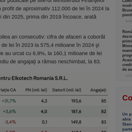
or publicate pe site-ul Ministerului Finanţelor
Comi
modif
n profit de aproximativ 112.000 de lei în 2024 la
Bruxe
pierd
ei din 2025, prima din 2019 încoace, arată
astă
Român
oilea an consecutiv: cifra de afaceri a coborât
dezvo
primi
 de lei în 2023 la 575,4 milioane în 2024 şi
Minis
manda
le au urcat cu 6,9%, la 160,1 milioane de lei
progr
Acasă
mediu de angajaţi a rămas neschimbat, la 83.
credi
de eu
astă
Co
Un p
abia
Stan
part