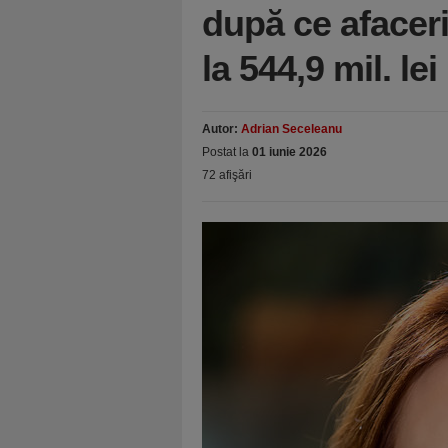
după ce afaceri
la 544,9 mil. lei
Autor:
Adrian Seceleanu
Postat la
01 iunie 2026
72 afişări