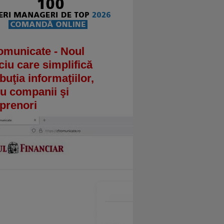
omunicate - Noul
ciu care simplifică
ibuţia informaţiilor,
u companii şi
prenori