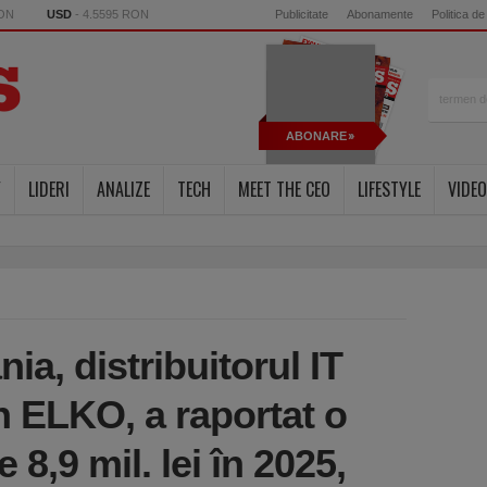
RON
USD
- 4.5595 RON
Publicitate
Abonamente
Politica de
ABONARE
Y
LIDERI
ANALIZE
TECH
MEET THE CEO
LIFESTYLE
VIDEO
a, distribuitorul IT
n ELKO, a raportat o
 8,9 mil. lei în 2025,