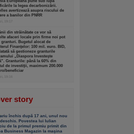
sia Europeană pune sub lupă
icările la legea decarbonizării.
lles avertizează asupra riscului de
ere a banilor din PNRR
zi, 19:17
ii din străinătate ce vor să
lte afaceri locale prin firme noi pot
 granturi. Bugetul alocat de
terul Finanţelor: 100 mil. euro. BID,
tată să gestioneze granturile
amului „Diaspora Investeşte
”. Granturile: până la 60% din
tul de investiţii, maximum 200.000
ro/beneficiar
zi, 19:16
ver story
ariu închis după 17 ani, unul nou
 deschis. Povestea lui Iulian
ciu de la primul premiu primit din
ea Business Magazin la maşina