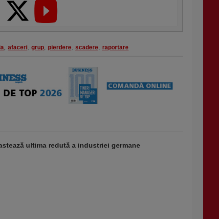
ia
,
afaceri
,
grup
,
pierdere
,
scadere
,
raportare
stează ultima redută a industriei germane