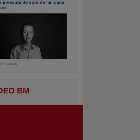
e investiţii de sute de milioane
uro
ontinuarea
DEO BM