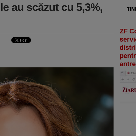
le au scăzut cu 5,3%,
ZF C
servi
distr
pentr
antre