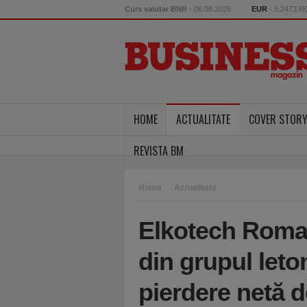
Curs valutar BNR
- 06.08.2026
EUR
- 5.2473 
HOME
ACTUALITATE
COVER STOR
REVISTA BM
Home
Actualitate
Elkotech Romani
din grupul leto
pierdere netă de