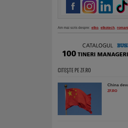
Am mai scris despre:
elko
,
elkotech
,
roman
CITEŞTE PE ZF.RO
China deva
ZF.RO