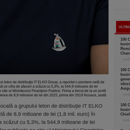
ULTIM
100 C
busin
Româ
Chan
astă
100 C
busin
gener
i leton de distribuţie IT ELKO Group, a raportat o pierdere netă de
vânză
pă ce cifra de afaceri a scăzut cu 5,3%, la 544,9 milioane de lei
Asigu
 site-ul Ministerului Finanţelor Publice. Firma a trecut de la un profit
astă
derea de 8,9 milioane de lei din 2025, prima din 2019 încoace, arată
100 C
ocală a grupului leton de distribuţie IT ELKO
busin
ă de 8,9 milioane de lei (1,8 mil. euro) în
Chief
astă
a scăzut cu 5,3%, la 544,9 milioane de lei