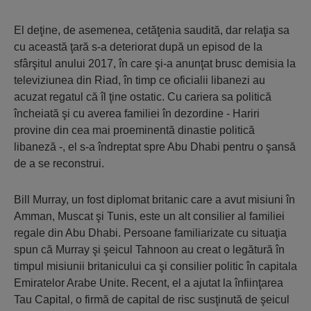
El deţine, de asemenea, cetăţenia saudită, dar relaţia sa
cu această ţară s-a deteriorat după un episod de la
sfârşitul anului 2017, în care şi-a anunţat brusc demisia la
televiziunea din Riad, în timp ce oficialii libanezi au
acuzat regatul că îl ţine ostatic. Cu cariera sa politică
încheiată şi cu averea familiei în dezordine - Hariri
provine din cea mai proeminentă dinastie politică
libaneză -, el s-a îndreptat spre Abu Dhabi pentru o şansă
de a se reconstrui.
Bill Murray, un fost diplomat britanic care a avut misiuni în
Amman, Muscat şi Tunis, este un alt consilier al familiei
regale din Abu Dhabi. Persoane familiarizate cu situaţia
spun că Murray şi şeicul Tahnoon au creat o legătură în
timpul misiunii britanicului ca şi consilier politic în capitala
Emiratelor Arabe Unite. Recent, el a ajutat la înfiinţarea
Tau Capital, o firmă de capital de risc susţinută de şeicul