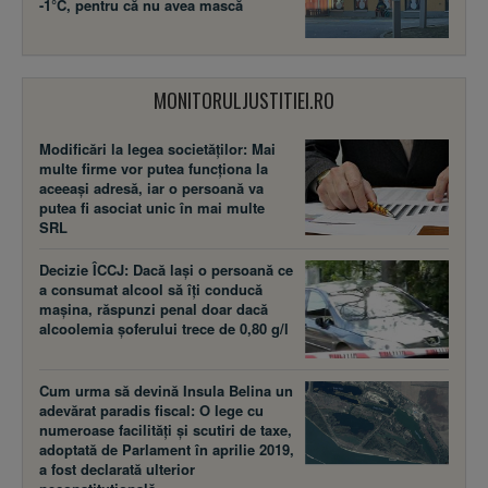
-1°C, pentru că nu avea mască
MONITORULJUSTITIEI.RO
Modificări la legea societăţilor: Mai
multe firme vor putea funcţiona la
aceeaşi adresă, iar o persoană va
putea fi asociat unic în mai multe
SRL
Decizie ÎCCJ: Dacă laşi o persoană ce
a consumat alcool să îţi conducă
maşina, răspunzi penal doar dacă
alcoolemia şoferului trece de 0,80 g/l
Cum urma să devină Insula Belina un
adevărat paradis fiscal: O lege cu
numeroase facilităţi şi scutiri de taxe,
adoptată de Parlament în aprilie 2019,
a fost declarată ulterior