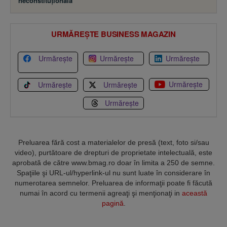
neconstituţională
URMĂREȘTE BUSINESS MAGAZIN
Urmărește
Urmărește
Urmărește
Urmărește
Urmărește
Urmărește
Urmărește
Preluarea fără cost a materialelor de presă (text, foto si/sau
video), purtătoare de drepturi de proprietate intelectuală, este
aprobată de către www.bmag.ro doar în limita a 250 de semne.
Spaţiile şi URL-ul/hyperlink-ul nu sunt luate în considerare în
numerotarea semnelor. Preluarea de informaţii poate fi făcută
numai în acord cu termenii agreaţi şi menţionaţi in
această
pagină
.