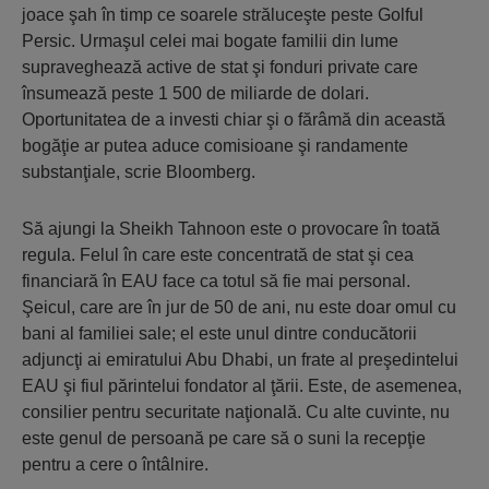
joace şah în timp ce soarele străluceşte peste Golful
Persic. Urmaşul celei mai bogate familii din lume
supraveghează active de stat şi fonduri private care
însumează peste 1 500 de miliarde de dolari.
Oportunitatea de a investi chiar şi o fărâmă din această
bogăţie ar putea aduce comisioane şi randamente
substanţiale, scrie Bloomberg.
Să ajungi la Sheikh Tahnoon este o provocare în toată
regula. Felul în care este concentrată de stat şi cea
financiară în EAU face ca totul să fie mai personal.
Şeicul, care are în jur de 50 de ani, nu este doar omul cu
bani al familiei sale; el este unul dintre conducătorii
adjuncţi ai emiratului Abu Dhabi, un frate al preşedintelui
EAU şi fiul părintelui fondator al ţării. Este, de asemenea,
consilier pentru securitate naţională. Cu alte cuvinte, nu
este genul de persoană pe care să o suni la recepţie
pentru a cere o întâlnire.