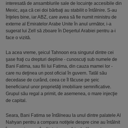
interesată de ansamblurile sale de locuinţe accesibile din
Mexic, aşa că cei doi bărbaţi au stabilit o întâlnire. S-au
înţeles bine, iar ABZ, care avea să fie numit ministru de
externe al Emiratelor Arabe Unite în anul următor, i-a
sugerat lui Zell să zboare în Deşertul Arabiei pentru a-i
face o vizită.
La acea vreme, şeicul Tahnoon era singurul dintre cei
şase fraţi cu drepturi depline - cunoscuţi sub numele de
Bani Fatima, sau fiii lui Fatima, din cauza mamei lor -
care nu deţinea un post oficial în guvern. Tatăl său
decedase de curând, ceea ce îl făcuse pe şeic
beneficiarul unor proprietăţi imobiliare semnificative.
Grupul său regal a primit, de asemenea, o mare injecţie
de capital.
Seara, Bani Fatima se întâlneau la unul dintre palatele Al
Nahyan pentru a compara notiţele despre cine au întâlnit