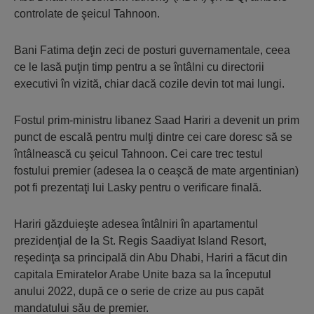
controlate de şeicul Tahnoon.
Bani Fatima deţin zeci de posturi guvernamentale, ceea
ce le lasă puţin timp pentru a se întâlni cu directorii
executivi în vizită, chiar dacă cozile devin tot mai lungi.
Fostul prim-ministru libanez Saad Hariri a devenit un prim
punct de escală pentru mulţi dintre cei care doresc să se
întâlnească cu şeicul Tahnoon. Cei care trec testul
fostului premier (adesea la o ceaşcă de mate argentinian)
pot fi prezentaţi lui Lasky pentru o verificare finală.
Hariri găzduieşte adesea întâlniri în apartamentul
prezidenţial de la St. Regis Saadiyat Island Resort,
reşedinţa sa principală din Abu Dhabi, Hariri a făcut din
capitala Emiratelor Arabe Unite baza sa la începutul
anului 2022, după ce o serie de crize au pus capăt
mandatului său de premier.