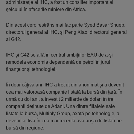
administraţie al IHC, a fost un consilier important al
şeicului în afacerile miniere din Africa.
Din acest cerc restrâns mai fac parte Syed Basar Shueb,
directorul general al IHC, şi Peng Xiao, directorul general
al G42.
IHC şi G42 se află în centrul ambiţiilor EAU de a-şi
remodela economia dependentă de petrol în jurul
finanţelor şi tehnologiei.
În doar câţiva ani, IHC a trecut din anonimat şi a devenit
cea mai valoroasă companie listată la bursă din ţară. În
urmă cu doi ani, a investit 2 miliarde de dolari în trei
companii deţinute de Adani. Una dintre filialele sale
listate la bursă, Multiply Group, axată pe tehnologie, a
devenit activă în cea mai recentă avalanşă de listări pe
bursă din regiune.