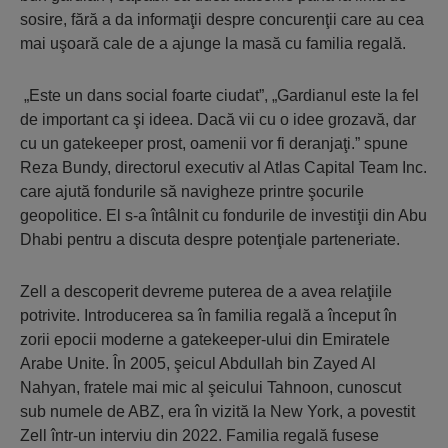
sosire, fără a da informaţii despre concurenţii care au cea
mai uşoară cale de a ajunge la masă cu familia regală.
„Este un dans social foarte ciudat”, „Gardianul este la fel
de important ca şi ideea. Dacă vii cu o idee grozavă, dar
cu un gatekeeper prost, oamenii vor fi deranjaţi.” spune
Reza Bundy, directorul executiv al Atlas Capital Team Inc.
care ajută fondurile să navigheze printre şocurile
geopolitice. El s-a întâlnit cu fondurile de investiţii din Abu
Dhabi pentru a discuta despre potenţiale parteneriate.
Zell a descoperit devreme puterea de a avea relaţiile
potrivite. Introducerea sa în familia regală a început în
zorii epocii moderne a gatekeeper-ului din Emiratele
Arabe Unite. În 2005, şeicul Abdullah bin Zayed Al
Nahyan, fratele mai mic al şeicului Tahnoon, cunoscut
sub numele de ABZ, era în vizită la New York, a povestit
Zell într-un interviu din 2022. Familia regală fusese