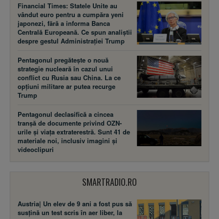
Financial Times: Statele Unite au
vândut euro pentru a cumpăra yeni
japonezi, fără a informa Banca
Centrală Europeană. Ce spun analiștii
despre gestul Administrației Trump
Pentagonul pregătește o nouă
strategie nucleară în cazul unui
conflict cu Rusia sau China. La ce
opțiuni militare ar putea recurge
Trump
Pentagonul declasifică a cincea
tranșă de documente privind OZN-
urile și viața extraterestră. Sunt 41 de
materiale noi, inclusiv imagini și
videoclipuri
SMARTRADIO.RO
Austria| Un elev de 9 ani a fost pus să
susţină un test scris în aer liber, la