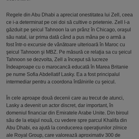
Regele din Abu Dhabi a apreciat onestitatea lui Zell, ceea
ce i-a determinat pe cei doi să cultive o prietenie. Zell l-a
găzduit pe şeicul Tahnoon la un prânz în Chicago, oraşul
său natal, iar prima dată când a pus mâna pe o armă a
fost într-o excursie de vânătoare ulterioară în Maroc cu
şeicul Tahnoon şi MBZ. Pe măsură ce relaţia sa cu şeicul
Tahnoon se dezvolta, Zell a început să lucreze
îndeaproape cu o marocancă educată în Marea Britanie
pe nume Sofia Abdellatif Lasky. Ea a fost principalul
intermediar pentru a coordona întâlnirile cu şeicul.
În cele aproape două decenii care au trecut de atunci,
Lasky a devenit un actor discret, dar important, în
domeniul financiar din Emiratele Arabe Unite. Din biroul
său de la etajul nouă, cu vedere spre parcul Khalifa din
Abu Dhabi, ea ajută la conducerea operaţiunilor zilnice
ale Royal Group, care valorează aproximativ 300 de