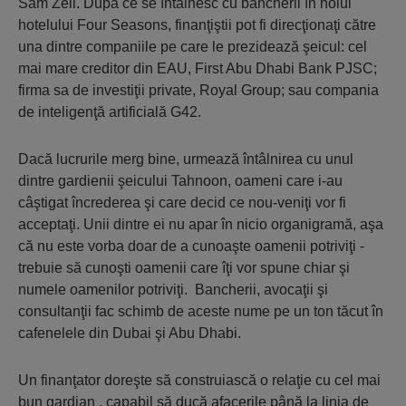
Sam Zell. După ce se întâlnesc cu bancherii în holul
hotelului Four Seasons, finanţiştii pot fi direcţionaţi către
una dintre companiile pe care le prezidează şeicul: cel
mai mare creditor din EAU, First Abu Dhabi Bank PJSC;
firma sa de investiţii private, Royal Group; sau compania
de inteligenţă artificială G42.
Dacă lucrurile merg bine, urmează întâlnirea cu unul
dintre gardienii şeicului Tahnoon, oameni care i-au
câştigat încrederea şi care decid ce nou-veniţi vor fi
acceptaţi. Unii dintre ei nu apar în nicio organigramă, aşa
că nu este vorba doar de a cunoaşte oamenii potriviţi -
trebuie să cunoşti oamenii care îţi vor spune chiar şi
numele oamenilor potriviţi. Bancherii, avocaţii şi
consultanţii fac schimb de aceste nume pe un ton tăcut în
cafenelele din Dubai şi Abu Dhabi.
Un finanţator doreşte să construiască o relaţie cu cel mai
bun gardian , capabil să ducă afacerile până la linia de