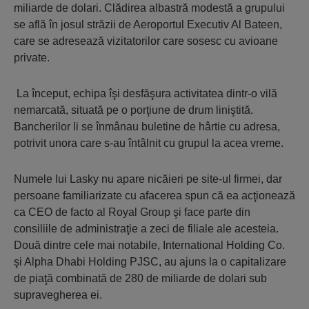
miliarde de dolari. Clădirea albastră modestă a grupului
se află în josul străzii de Aeroportul Executiv Al Bateen,
care se adresează vizitatorilor care sosesc cu avioane
private.
La început, echipa îşi desfăşura activitatea dintr-o vilă
nemarcată, situată pe o porţiune de drum liniştită.
Bancherilor li se înmânau buletine de hârtie cu adresa,
potrivit unora care s-au întâlnit cu grupul la acea vreme.
Numele lui Lasky nu apare nicăieri pe site-ul firmei, dar
persoane familiarizate cu afacerea spun că ea acţionează
ca CEO de facto al Royal Group şi face parte din
consiliile de administraţie a zeci de filiale ale acesteia.
Două dintre cele mai notabile, International Holding Co.
şi Alpha Dhabi Holding PJSC, au ajuns la o capitalizare
de piaţă combinată de 280 de miliarde de dolari sub
supravegherea ei.