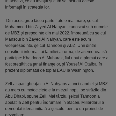
în acea zi, ce au învăţat şi cum să includă aceste
informaţii în strategia lor.
Din acest grup făcea parte fratele mai mare, şeicul
Mohammed bin Zayed Al Nahyan, cunoscut sub numele
de MBZ şi preşedinte din mai 2022, împreună cu şeicul
Mansour bin Zayed Al Nahyan, care este acum
vicepreşedinte, şeicul Tahnoon şi ABZ. Unii dintre
consilierii informali ai familiei ar urma, de asemenea, să
participe: Khaldoon Al Mubarak, fiul unui diplomat care a
fost pregătit ca ţar al finanţelor, şi Yousef Al Otaiba, în
prezent diplomatul de top al EAU la Washington.
Zell a spart gheaţa cu Al Nahyans atunci când el şi MBZ
au mers cu motocicletele la miezul nopţii pe străzile din
Abu Dhabi, spune Zell. Mai târziu, şeicul Tahnoon a
apelat la Zell pentru îndrumare în afaceri. Miliardarul a
demontat ideea iniţială a şeicului pentru un proiect de
dezvoltare.