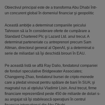
Obiectivul principal este de a transforma Abu Dhabi într-
un concurent global în domeniul financiar şi geopolitic
Această ambiţie a determinat companiile şeicului
Tahnoon să ia în considerare oferte de cumpărare a
Standard Chartered Plc şi Lazard Ltd. anul trecut. A
determinat parteneriate cu antreprenori precum Sam
Altman, directorul general al OpenAI, şi a determinat o
serie de miliardari să îşi deschidă birouri în EAU.
Pe această listă se află Ray Dalio, fondatorul companiei
de fonduri speculative Bridgewater Associates;
Changpeng Zhao, fondatorul bursei de cripto-monede
care a pledat vinovat pentru spălare de bani în SUA; şi
magnatul rus al oţelului Vladimir Lisin. Anul trecut, firme
financiare reprezentând peste 450 de miliarde de dolari s-
au angajat să îşi stabilească operaţiuni în centrul
financiar internaţional din Abu Dhabi.