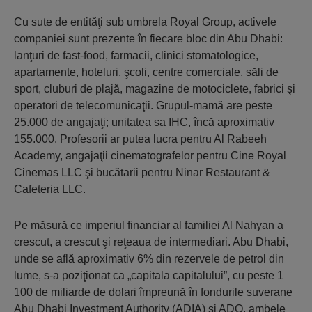
Cu sute de entităţi sub umbrela Royal Group, activele
companiei sunt prezente în fiecare bloc din Abu Dhabi:
lanţuri de fast-food, farmacii, clinici stomatologice,
apartamente, hoteluri, şcoli, centre comerciale, săli de
sport, cluburi de plajă, magazine de motociclete, fabrici şi
operatori de telecomunicaţii. Grupul-mamă are peste
25.000 de angajaţi; unitatea sa IHC, încă aproximativ
155.000. Profesorii ar putea lucra pentru Al Rabeeh
Academy, angajaţii cinematografelor pentru Cine Royal
Cinemas LLC şi bucătarii pentru Ninar Restaurant &
Cafeteria LLC.
Pe măsură ce imperiul financiar al familiei Al Nahyan a
crescut, a crescut şi reţeaua de intermediari. Abu Dhabi,
unde se află aproximativ 6% din rezervele de petrol din
lume, s-a poziţionat ca „capitala capitalului”, cu peste 1
100 de miliarde de dolari împreună în fondurile suverane
Abu Dhabi Investment Authority (ADIA) şi ADQ, ambele