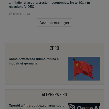
a inflaţiei şi asupra creşterii economice. Ne-ar băga în
recesiune VIDEO
astăzi, 17:13
Vezi mai multe ştiri
ZF.RO
China devastează ultima redută a
industriei germane
ALEPHNEWS.RO
OpenAI a întrerupt dezvoltarea noului