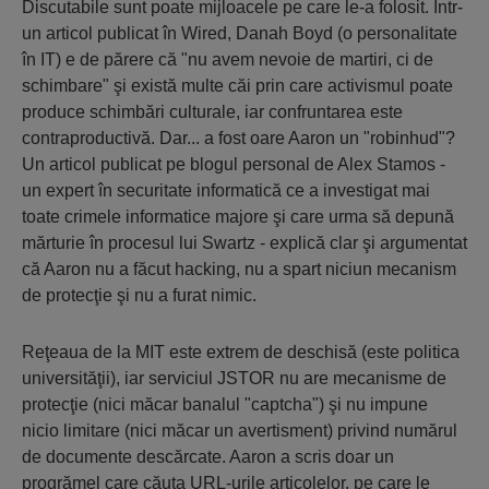
Discutabile sunt poate mijloacele pe care le-a folosit. Într-
un articol publicat în Wired, Danah Boyd (o personalitate
în IT) e de părere că "nu avem nevoie de martiri, ci de
schimbare" şi există multe căi prin care activismul poate
produce schimbări culturale, iar confruntarea este
contraproductivă. Dar... a fost oare Aaron un "robinhud"?
Un articol publicat pe blogul personal de Alex Stamos -
un expert în securitate informatică ce a investigat mai
toate crimele informatice majore şi care urma să depună
mărturie în procesul lui Swartz - explică clar şi argumentat
că Aaron nu a făcut hacking, nu a spart niciun mecanism
de protecţie şi nu a furat nimic.
Reţeaua de la MIT este extrem de deschisă (este politica
universităţii), iar serviciul JSTOR nu are mecanisme de
protecţie (nici măcar banalul "captcha") şi nu impune
nicio limitare (nici măcar un avertisment) privind numărul
de documente descărcate. Aaron a scris doar un
progrămel care căuta URL-urile articolelor, pe care le