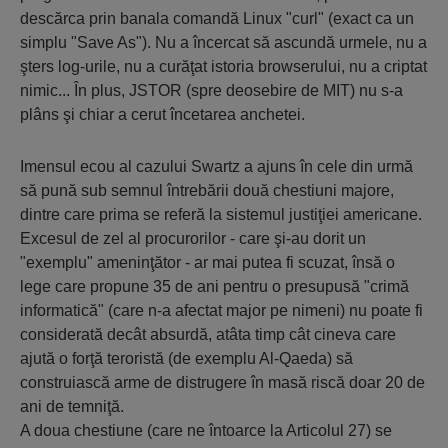
descărca prin banala comandă Linux "curl" (exact ca un
simplu "Save As"). Nu a încercat să ascundă urmele, nu a
şters log-urile, nu a curăţat istoria browserului, nu a criptat
nimic... În plus, JSTOR (spre deosebire de MIT) nu s-a
plâns şi chiar a cerut încetarea anchetei.
Imensul ecou al cazului Swartz a ajuns în cele din urmă
să pună sub semnul întrebării două chestiuni majore,
dintre care prima se referă la sistemul justiţiei americane.
Excesul de zel al procurorilor - care şi-au dorit un
"exemplu" ameninţător - ar mai putea fi scuzat, însă o
lege care propune 35 de ani pentru o presupusă "crimă
informatică" (care n-a afectat major pe nimeni) nu poate fi
considerată decât absurdă, atâta timp cât cineva care
ajută o forţă teroristă (de exemplu Al-Qaeda) să
construiască arme de distrugere în masă riscă doar 20 de
ani de temniţă.
A doua chestiune (care ne întoarce la Articolul 27) se