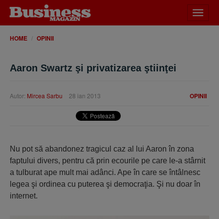
Desch
meniu
HOME
OPINII
Aaron Swartz şi privatizarea ştiinţei
Autor:
Mircea Sarbu
28 ian 2013
OPINII
Nu pot să abandonez tragicul caz al lui Aaron în zona
faptului divers, pentru că prin ecourile pe care le-a stârnit
a tulburat ape mult mai adânci. Ape în care se întâlnesc
legea şi ordinea cu puterea şi democraţia. Şi nu doar în
internet.