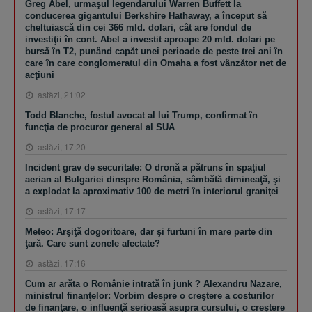
Greg Abel, urmaşul legendarului Warren Buffett la
conducerea gigantului Berkshire Hathaway, a început să
cheltuiască din cei 366 mld. dolari, cât are fondul de
investiţii în cont. Abel a investit aproape 20 mld. dolari pe
bursă în T2, punând capăt unei perioade de peste trei ani în
care în care conglomeratul din Omaha a fost vânzător net de
acţiuni
astăzi, 21:02
Todd Blanche, fostul avocat al lui Trump, confirmat în
funcţia de procuror general al SUA
astăzi, 17:20
Incident grav de securitate: O dronă a pătruns în spaţiul
aerian al Bulgariei dinspre România, sâmbătă dimineaţă, şi
a explodat la aproximativ 100 de metri în interiorul graniţei
astăzi, 17:17
Meteo: Arşiţă dogoritoare, dar şi furtuni în mare parte din
ţară. Care sunt zonele afectate?
astăzi, 17:16
Cum ar arăta o Românie intrată în junk ? Alexandru Nazare,
ministrul finanţelor: Vorbim despre o creştere a costurilor
de finanţare, o influenţă serioasă asupra cursului, o creştere