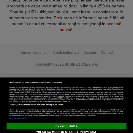
video), purtătoare de drepturi de proprietate intelectuală, este
aprobată de către www.bmag.ro doar în limita a 250 de semne.
Spaţiile şi URL-ul/hyperlink-ul nu sunt luate în considerare în
numerotarea semnelor. Preluarea de informaţii poate fi făcută
numai în acord cu termenii agreaţi şi menţionaţi in
această
pagină
.
Termeni și condiții
Confidențialitate
Cookies
Contact
Copyright © 2025 BUSINESSMEX S.A.
Nouă ne pasă ca datele tale personale să rămână confidențiale
Noi și partenerii noștri
589
stocăm și/sau accesăm informații pe dispozitivul dvs., precum identificatorii cookie unici pentru prelucrarea datelor cu caracter personal. Puteți accepta
sau gestiona preferințele dvs. făcând clic mai jos, respectiv vă puteți opune utilizării unui interes legitim în orice moment pe pagina cu politica de confidențialitate. Aceste alegeri vor
fi raportate partenerilor noștri și nu vă vor afecta navigarea.
Mai multe detalii
Noi si partenerii nostri (retelele de socializare si agentiile de publicitate partenere, precum si furnizorii nostri de servicii de date analitice) prelucram date pentru a permite
website-ului sa functioneze, pentru a personaliza continutul si anunturile publicitare afisate in functie de interesele si/sau profilul dvs., pentru a va oferi functionalitati aferente
retelelor de socializare si pentru a analiza traficul pe website. Beneficiati de drepturile prevazute de art. 15-22 din GDPR in legatura cu prelucrarea datelor cu caracter personal.
Aceste drepturi pot fi exercitate prin modalitatea indicata
aici
. Prin click pe “ACCEPT TOATE”, acceptati folosirea tuturor Tehnologiilor de tip Cookie, care implica inclusiv acceptul
dvs. cu privire la stocarea/accesarea informatiilor de catre Vendor-ii cu care colaboram. Prin click pe “VREAU SA MODIFIC SETARILE INDIVIDUAL” puteti schimba preferintele in
mod individual, mai putin cele legate de cookie strict necesare pentru functionarea website-ului.
Atât noi, cât și partenerii noștri prelucrăm datele pentru a oferi:
Stocarea și/sau accesarea informațiilor de pe un dispozitiv. Măsurarea performanței reclamelor. Utilizarea profilurilor pentru selectarea conținutului personalizat. Dezvoltarea și
îmbunătățirea serviciilor. Crearea profilurilor de conținut personalizat. Utilizarea profilurilor pentru selectarea publicității personalizate. Crearea profilurilor pentru publicitate
personalizată. Măsurarea performanței conținutului. Înțelegerea publicului prin statistici sau combinații de date din surse diferite. Utilizarea datelor limitate pentru a selecta
Setări cookies
conținutul. Utilizarea de date limitate pentru a selecta publicitatea. Date precise de geolocație și identificarea prin scanarea dispozitivului.
Listă parteneri (furnizori)
ACCEPT TOATE
VREAU SA MODIFIC SETARILE INDIVIDUAL