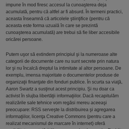
impune în mod firesc accesul la cunoaşterea deja
acumulată, pentru că altfel ar fi absurd. În termeni practici,
aceasta înseamnă că articolele ştiinţifice (pentru că
aceasta este forma uzuală în care se prezintă
cunoaşterea acumulată) are trebui să fie liber accesibile
oricărei persoane.
Putem uşor să extindem principiul şi la numeroase alte
categorii de documente care nu sunt secrete prin natura
lor şi nu încalcă dreptul la intimitate al altor persoane. De
exemplu, imensa majoritate o documentelor produse de
organizaţii finanţate din fonduri publice. În scurta sa viaţă,
Aaron Swartz a susţinut acest principiu. Şi nu doar ca
activist în slujba libertăţii informaţiilor. Dacă recapitulăm
realizările sale tehnice vom regăsi mereu aceeaşi
preocupare: RSS serveşte la distribuirea şi agregarea
informaţiilor, licenţa Creative Commons (pentru care a
realizat mecanismul de marcare în internet) oferă