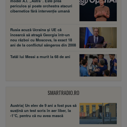
model A.I. „Astra”. Este prea
periculos și poate orchestra atacuri
cibernetice fără intervenție umană
Rusia acuză Ucraina şi UE că
încearcă să atragă Georgia într-un
nou război cu Moscova, la exact 18
ani de la conflictul sângeros din 2008
Tatăl lui Messi a murit la 68 de ani
SMARTRADIO.RO
Austria| Un elev de 9 ani a fost pus să
susţină un test scris în aer liber, la
-1°C, pentru că nu avea mască