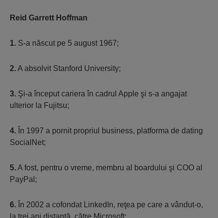
Reid Garrett Hoffman
1.
S-a născut pe 5 august 1967;
2.
A absolvit Stanford University;
3.
Şi-a început cariera în cadrul Apple şi s-a angajat
ulterior la Fujitsu;
4.
În 1997 a pornit propriul business, platforma de dating
SocialNet;
5.
A fost, pentru o vreme, membru al boardului şi COO al
PayPal;
6.
În 2002 a cofondat LinkedIn, reţea pe care a vândut-o,
la trei ani distanţă, către Microsoft;