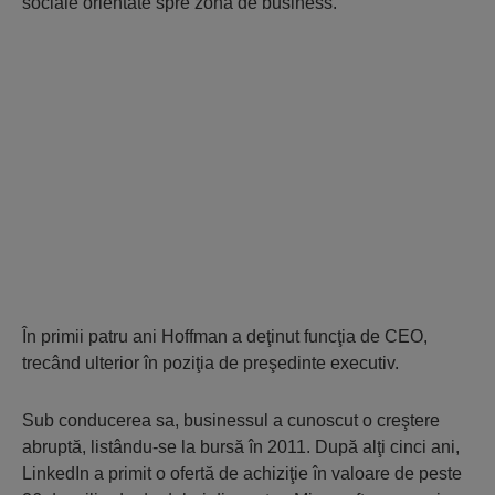
sociale orientate spre zona de business.
În primii patru ani Hoffman a deţinut funcţia de CEO,
trecând ulterior în poziţia de preşedinte executiv.
Sub conducerea sa, businessul a cunoscut o creştere
abruptă, listându-se la bursă în 2011. După alţi cinci ani,
LinkedIn a primit o ofertă de achiziţie în valoare de peste