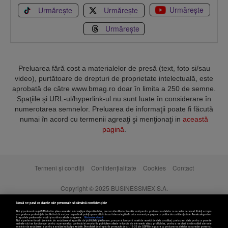
Urmărește
Urmărește
Urmărește
Urmărește
Preluarea fără cost a materialelor de presă (text, foto si/sau
video), purtătoare de drepturi de proprietate intelectuală, este
aprobată de către www.bmag.ro doar în limita a 250 de semne.
Spaţiile şi URL-ul/hyperlink-ul nu sunt luate în considerare în
numerotarea semnelor. Preluarea de informaţii poate fi făcută
numai în acord cu termenii agreaţi şi menţionaţi in
această
pagină
.
Termeni și condiții
Confidențialitate
Cookies
Contact
Copyright © 2025 BUSINESSMEX S.A.
Nouă ne pasă ca datele tale personale să rămână confidențiale
Noi și partenerii noștri
589
stocăm și/sau accesăm informații pe dispozitivul dvs., precum identificatorii cookie unici pentru prelucrarea datelor cu caracter personal. Puteți accepta
sau gestiona preferințele dvs. făcând clic mai jos, respectiv vă puteți opune utilizării unui interes legitim în orice moment pe pagina cu politica de confidențialitate. Aceste alegeri vor
fi raportate partenerilor noștri și nu vă vor afecta navigarea.
Mai multe detalii
Noi si partenerii nostri (retelele de socializare si agentiile de publicitate partenere, precum si furnizorii nostri de servicii de date analitice) prelucram date pentru a permite
website-ului sa functioneze, pentru a personaliza continutul si anunturile publicitare afisate in functie de interesele si/sau profilul dvs., pentru a va oferi functionalitati aferente
retelelor de socializare si pentru a analiza traficul pe website. Beneficiati de drepturile prevazute de art. 15-22 din GDPR in legatura cu prelucrarea datelor cu caracter personal.