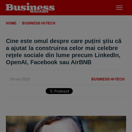
Desch
meniu
HOME
BUSINESS HI-TECH
Cine este omul despre care puţini ştiu că
a ajutat la construirea celor mai celebre
reţele sociale din lume precum LinkedIn,
OpenAI, Facebook sau AirBNB
18 nov 2023
BUSINESS HI-TECH