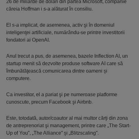
26 de miliarde de dolari din partea Microsoft, companie
căreia Hoffman i s-a alăturat în consiliu.
El s-a implicat, de asemenea, activ şi în domeniul
inteligenţei artificiale, numărându-se printre investitorii
fondatori ai OpenAI.
Anul trecut a pus, de asemenea, bazele Inflection AI, un
startup menit să dezvolte produse software AI care să
îmbunătăţească comunicarea dintre oameni şi
computere.
Ca investitor, el a pariat şi pe numeroase platforme
cunoscute, precum Facebook şi Airbnb.
Este, totodată, autor/coautor al mai multor cărţi din zona
de antreprenoriat şi management, printre care „The Start-
Up of You”, „The Alliance” şi „Blitzscaling”.