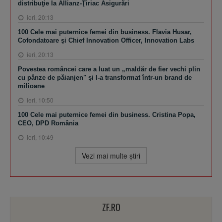
distribuţie la Allianz-Ţiriac Asigurări
ieri, 20:13
100 Cele mai puternice femei din business. Flavia Husar,
Cofondatoare şi Chief Innovation Officer, Innovation Labs
ieri, 20:13
Povestea româncei care a luat un „maldăr de fier vechi plin
cu pânze de păianjen" şi l-a transformat într-un brand de
milioane
ieri, 10:50
100 Cele mai puternice femei din business. Cristina Popa,
CEO, DPD România
ieri, 10:49
Vezi mai multe ştiri
ZF.RO