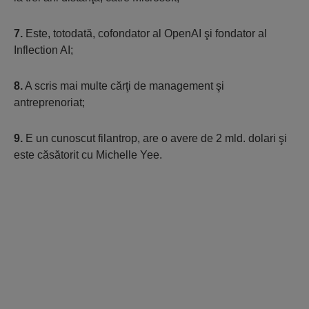
7.
Este, totodată, cofondator al OpenAI şi fondator al
Inflection AI;
8.
A scris mai multe cărţi de management şi
antreprenoriat;
9.
E un cunoscut filantrop, are o avere de 2 mld. dolari şi
este căsătorit cu Michelle Yee.