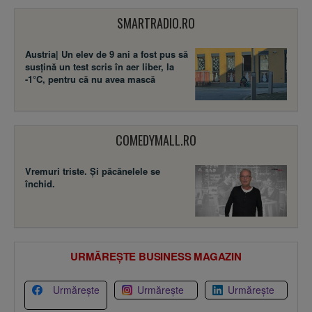
SMARTRADIO.RO
Austria| Un elev de 9 ani a fost pus să
susţină un test scris în aer liber, la
-1°C, pentru că nu avea mască
COMEDYMALL.RO
Vremuri triste. Şi păcănelele se
închid.
URMĂREȘTE BUSINESS MAGAZIN
Urmărește
Urmărește
Urmărește