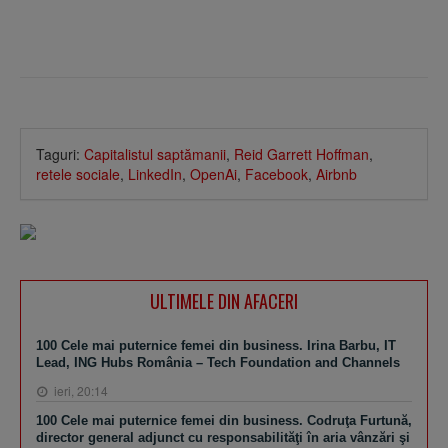
Taguri:
Capitalistul saptămanii
,
Reid Garrett Hoffman
,
retele sociale
,
LinkedIn
,
OpenAi
,
Facebook
,
Airbnb
ULTIMELE DIN AFACERI
100 Cele mai puternice femei din business. Irina Barbu, IT
Lead, ING Hubs România – Tech Foundation and Channels
ieri, 20:14
100 Cele mai puternice femei din business. Codruţa Furtună,
director general adjunct cu responsabilităţi în aria vânzări şi