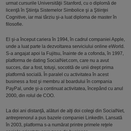
urmat cursurile Universităţii Stanford, cu o diplomă de
licenţă în Ştiinţa Sistemelor Simbolice şi a Ştiinţei
Cognitive, iar mai târziu şi-a luat diploma de master în
filosofie.
El şi-a început cariera în 1994, în cadrul companiei Apple,
unde a luat parte la dezvoltarea serviciului online eWorld.
S-a angajat apoi la Fujitsu, înainte de a cofonda, în 1997,
platforma de dating SocialNet.com, care nu a avut
succes, dar a fost, totuşi, socotită de unii drept prima
platformă socială. În paralel cu activitatea în acest
business a fost şi membru al boardului în compania
PayPal, unde şi-a continuat activitatea, începând cu anul
2000, din rolul de COO.
La doi ani distanţă, alături de alţi doi colegi din SocialNet,
antreprenorul a pus bazele companiei LinkedIn. Lansată
în 2003, platforma s-a numărat printre primele reţele