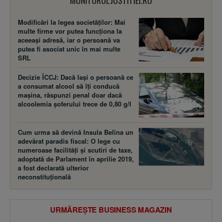
MONITORULJUSTITIEI.RO
Modificări la legea societăţilor: Mai
multe firme vor putea funcţiona la
aceeaşi adresă, iar o persoană va
putea fi asociat unic în mai multe
SRL
Decizie ÎCCJ: Dacă laşi o persoană ce
a consumat alcool să îţi conducă
maşina, răspunzi penal doar dacă
alcoolemia şoferului trece de 0,80 g/l
Cum urma să devină Insula Belina un
adevărat paradis fiscal: O lege cu
numeroase facilităţi şi scutiri de taxe,
adoptată de Parlament în aprilie 2019,
a fost declarată ulterior
neconstituţională
URMĂREȘTE BUSINESS MAGAZIN