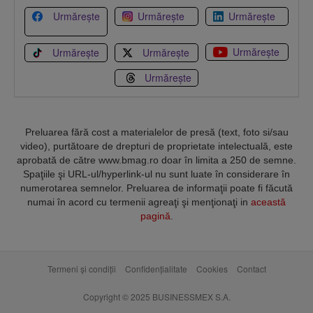
Urmărește
Urmărește
Urmărește
Urmărește
Urmărește
Urmărește
Urmărește
Preluarea fără cost a materialelor de presă (text, foto si/sau
video), purtătoare de drepturi de proprietate intelectuală, este
aprobată de către www.bmag.ro doar în limita a 250 de semne.
Spaţiile şi URL-ul/hyperlink-ul nu sunt luate în considerare în
numerotarea semnelor. Preluarea de informaţii poate fi făcută
numai în acord cu termenii agreaţi şi menţionaţi in
această
pagină
.
Termeni și condiții
Confidențialitate
Cookies
Contact
Copyright © 2025 BUSINESSMEX S.A.