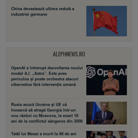
China devastează ultima redută a
industriei germane
ALEPHNEWS.RO
OpenAI a întrerupt dezvoltarea noului
model A.I. „Astra”. Este prea
periculos și poate orchestra atacuri
cibernetice fără intervenție umană
Rusia acuză Ucraina şi UE că
încearcă să atragă Georgia într-un
nou război cu Moscova, la exact 18
ani de la conflictul sângeros din 2008
Tatăl lui Messi a murit la 68 de ani