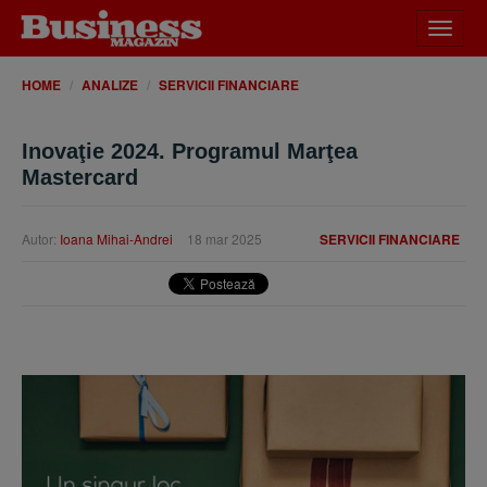
Desch
meniu
HOME
ANALIZE
SERVICII FINANCIARE
Inovaţie 2024. Programul Marţea
Mastercard
Autor:
Ioana Mihai-Andrei
18 mar 2025
SERVICII FINANCIARE