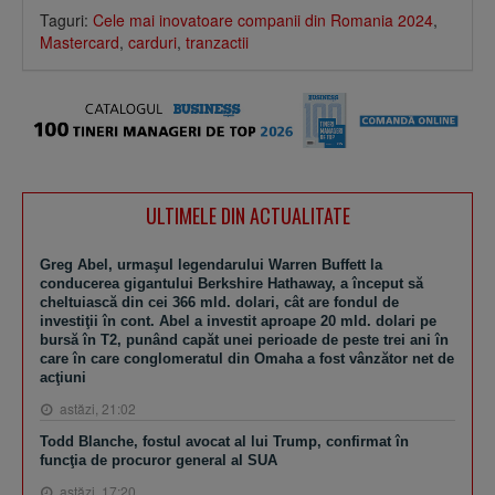
Taguri:
Cele mai inovatoare companii din Romania 2024
,
Mastercard
,
carduri
,
tranzactii
ULTIMELE DIN ACTUALITATE
Greg Abel, urmaşul legendarului Warren Buffett la
conducerea gigantului Berkshire Hathaway, a început să
cheltuiască din cei 366 mld. dolari, cât are fondul de
investiţii în cont. Abel a investit aproape 20 mld. dolari pe
bursă în T2, punând capăt unei perioade de peste trei ani în
care în care conglomeratul din Omaha a fost vânzător net de
acţiuni
astăzi, 21:02
Todd Blanche, fostul avocat al lui Trump, confirmat în
funcţia de procuror general al SUA
astăzi, 17:20