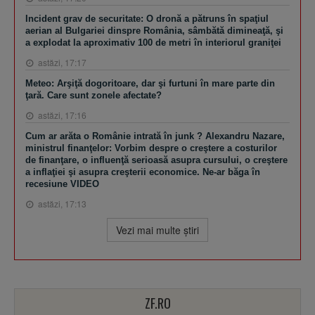
Incident grav de securitate: O dronă a pătruns în spaţiul
aerian al Bulgariei dinspre România, sâmbătă dimineaţă, şi
a explodat la aproximativ 100 de metri în interiorul graniţei
astăzi, 17:17
Meteo: Arşiţă dogoritoare, dar şi furtuni în mare parte din
ţară. Care sunt zonele afectate?
astăzi, 17:16
Cum ar arăta o Românie intrată în junk ? Alexandru Nazare,
ministrul finanţelor: Vorbim despre o creştere a costurilor
de finanţare, o influenţă serioasă asupra cursului, o creştere
a inflaţiei şi asupra creşterii economice. Ne-ar băga în
recesiune VIDEO
astăzi, 17:13
Vezi mai multe ştiri
ZF.RO