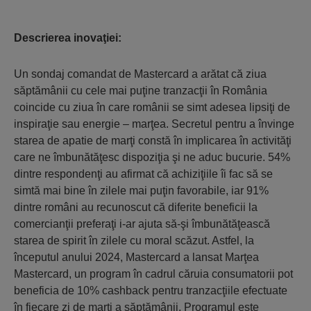
Descrierea inovaţiei:
Un sondaj comandat de Mastercard a arătat că ziua
săptămânii cu cele mai puţine tranzacţii în România
coincide cu ziua în care românii se simt adesea lipsiţi de
inspiraţie sau energie – marţea. Secretul pentru a învinge
starea de apatie de marţi constă în implicarea în activităţi
care ne îmbunătăţesc dispoziţia şi ne aduc bucurie. 54%
dintre respondenţi au afirmat că achiziţiile îi fac să se
simtă mai bine în zilele mai puţin favorabile, iar 91%
dintre români au recunoscut că diferite beneficii la
comercianţii preferaţi i-ar ajuta să-şi îmbunătăţească
starea de spirit în zilele cu moral scăzut. Astfel, la
începutul anului 2024, Mastercard a lansat Marţea
Mastercard, un program în cadrul căruia consumatorii pot
beneficia de 10% cashback pentru tranzacţiile efectuate
în fiecare zi de marţi a săptămânii. Programul este