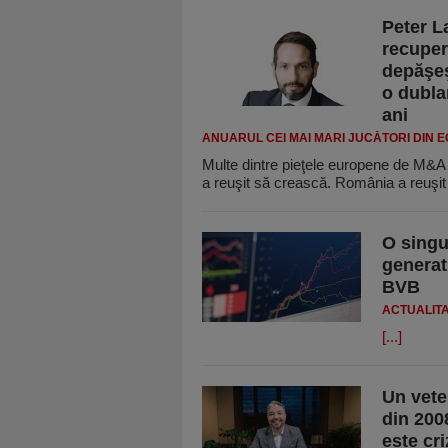
Peter L
recuper
depăşeş
o dublar
ani
ANUARUL CEI MAI MARI JUCĂTORI DIN 
Multe dintre pieţele europene de M&A 
a reuşit să crească. România a reuşi
O singur
generat 
BVB
ACTUALIT
[...]
Un veter
din 200
este cr