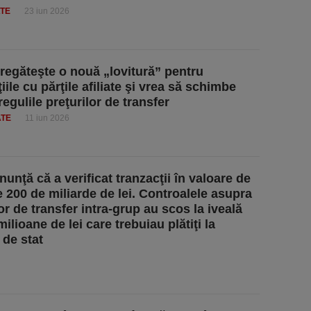
ATE
23 iun 2026
egăteşte o nouă „lovitură” pentru
iile cu părţile afiliate şi vrea să schimbe
regulile preţurilor de transfer
ATE
11 iun 2026
unţă că a verificat tranzacţii în valoare de
 200 de miliarde de lei. Controalele asupra
or de transfer intra-grup au scos la iveală
ilioane de lei care trebuiau plătiţi la
 de stat