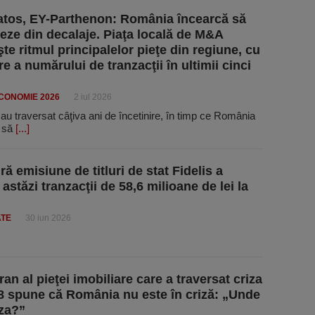
atos, EY-Parthenon: România încearcă să
eze din decalaje. Piaţa locală de M&A
te ritmul principalelor pieţe din regiune, cu
e a numărului de tranzacţii în ultimii cinci
ECONOMIE 2026
2 iul 2026
au traversat câţiva ani de încetinire, în timp ce România
t să
[...]
ă emisiune de titluri de stat Fidelis a
astăzi tranzacţii de 58,6 milioane de lei la
ATE
30 iun 2026
an al pieţei imobiliare care a traversat criza
8 spune că România nu este în criză: „Unde
iza?”