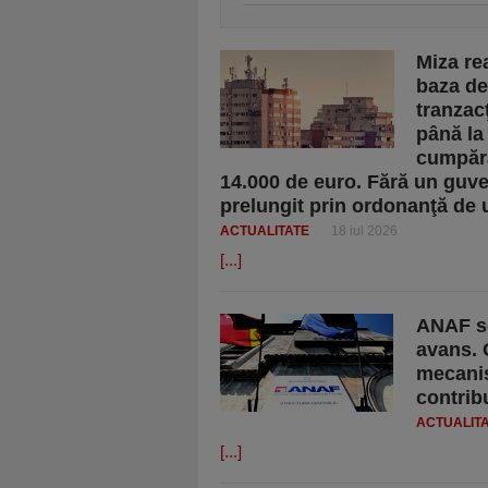
Miza re
baza de 
tranzac
până la
cumpără
14.000 de euro. Fără un guve
prelungit prin ordonanţă de 
ACTUALITATE
18 iul 2026
[...]
ANAF sc
avans. 
mecanis
contrib
ACTUALIT
[...]