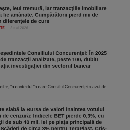
şte, leul tremură, iar tranzacţiile imobiliare
ă fie amânate. Cumpărătorii pierd mii de
n diferenţele de curs
ATE
8 mai 2026
reşedintele Consiliului Concurenţei: În 2025
e tranzacţii analizate, peste 100, dublu
tuaţia investigaţiei din sectorul bancar
cifre, în contextul în care Consiliul Concu­renţei a avut de
te slabă la Bursa de Valori înaintea votului
i de cenzură: Indicele BET pierde 0,3%, cu
ii de sub 40 mil. lei pe piaţa principală de
. Scăderi de circa 3% pentru TeraPlast, Cris-