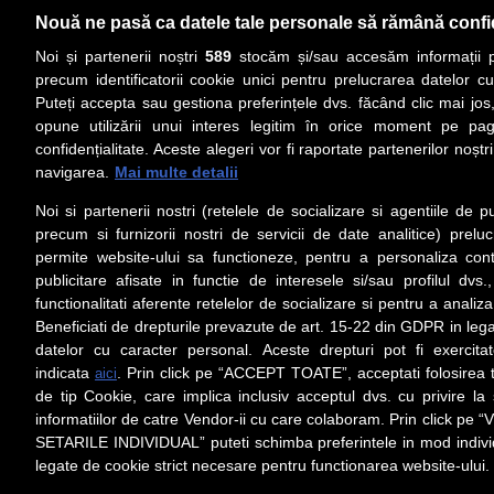
Nouă ne pasă ca datele tale personale să rămână confi
Noi și partenerii noștri
589
stocăm și/sau accesăm informații pe
precum identificatorii cookie unici pentru prelucrarea datelor c
Puteți accepta sau gestiona preferințele dvs. făcând clic mai jos,
PRIMA PAGINĂ
ACTUALITATE
CO
opune utilizării unui interes legitim în orice moment pe pag
confidențialitate. Aceste alegeri vor fi raportate partenerilor noștr
navigarea.
Mai multe detalii
Social
Link-
Noi si partenerii nostri (retelele de socializare si agentiile de p
Z
iarul 
Urmareste-ne pe Facebook
precum si furnizorii nostri de servicii de date analitice) prel
Despre
permite website-ului sa functioneze, pentru a personaliza conti
Contac
publicitare afisate in functie de interesele si/sau profilul dvs
Contac
functionalitati aferente retelelor de socializare si pentru a analiza
Beneficiati de drepturile prevazute de art. 15-22 din GDPR in leg
Contact
datelor cu caracter personal. Aceste drepturi pot fi exercita
Abonam
indicata
. Prin click pe “ACCEPT TOATE”, acceptati folosirea t
aici
Redact
de tip Cookie, care implica inclusiv acceptul dvs. cu privire l
informatiilor de catre Vendor-ii cu care colaboram. Prin click 
Setări cookies
SETARILE INDIVIDUAL” puteti schimba preferintele in mod individ
Preluarea fără cost a materialelor de presă (text, foto si/sau vid
ul/hyperlink-ul nu sunt luate în considerare în nume
legate de cookie strict necesare pentru functionarea website-ului.