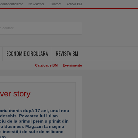
 confidentialitate
Newsletter
Contact
Arhiva BM
ECONOMIE CIRCULARĂ
REVISTA BM
Cataloage BM
Evenimente
ver story
ariu închis după 17 ani, unul nou
 deschis. Povestea lui Iulian
ciu de la primul premiu primit din
ea Business Magazin la maşina
e investiţii de sute de milioane
uro