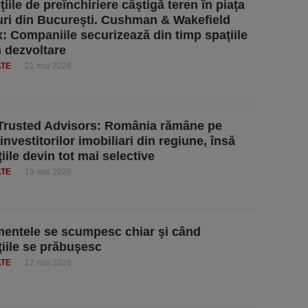
iile de preînchiriere câştigă teren în piaţa
uri din Bucureşti. Cushman & Wakefield
: Companiile securizează din timp spaţiile
n dezvoltare
ATE
21 mai 2026
Trusted Advisors: România rămâne pe
investitorilor imobiliari din regiune, însă
iile devin tot mai selective
ATE
19 mai 2026
entele se scumpesc chiar şi când
ţiile se prăbuşesc
ATE
12 mai 2026