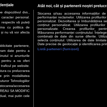
PAGINA URMĂTOARE »
dențiale
Atât noi, cât și partenerii noștri preluc
 dispozitivul dvs.,
Stocarea și/sau accesarea informațiilor de
u caracter personal.
performanței reclamelor. Utilizarea profilurilo
personalizat. Dezvoltarea și îmbunătățirea serv
 respectiv vă puteți
conținut personalizat. Utilizarea profilurilor
VER STORY
LIDERI
ANALIZE
HI-TECH
MEET THE CEO
ina cu politica de
personalizate. Crearea profilurilor pentr
i și nu vă vor afecta
Măsurarea performanței conținutului. Înțelegere
combinații de date din surse diferite. Utiliz
uri utile
Servicii
selecta conținutul. Utilizarea de date limitat
Date precise de geolocație și identificarea prin
ublicitate partenere,
Listă parteneri (furnizori)
Financiar
Politica de confidentialitate
Newsletter
ucram date pentru a
 Noi
Termeni si conditii
RSS
nutul si anunturile
t Redactie
About cookies
., pentru a va oferi
t Marketing
 traficul pe website.
atura cu prelucrarea
 Vanzari
te prin modalitatea
ente print
uturor Tehnologiilor
orii BM
a stocarea/accesarea
pe “VREAU SA MODIFIC
ual, mai putin cele
eo), purtătoare de drepturi de proprietate intelectuală, este aprobată d
rotarea semnelor. Preluarea de informaţii poate fi făcută numai în acord