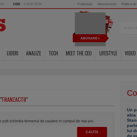
RON
USD
- 4.5595 RON
Publicitate
Abonamente
Politica de
ABONARE
LIDERI
ANALIZE
TECH
MEET THE CEO
LIFESTYLE
VIDEO
Co
"
TRANZACTII
"
Un p
abia
Stan
te poti schimba termenul de cautare in campul de mai jos:
part
lui d
de e