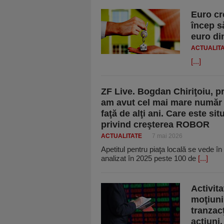
Euro cre
încep s
euro di
ACTUALIT
[...]
ZF Live. Bogdan Chiriţoiu, p
am avut cel mai mare număr d
faţă de alţi ani. Care este si
privind creşterea ROBOR
ACTUALITATE
7 mai 2026
Apetitul pentru piaţa locală se vede în 
analizat în 2025 peste 100 de
[...]
Activita
moţiuni
tranzacţ
acţiuni