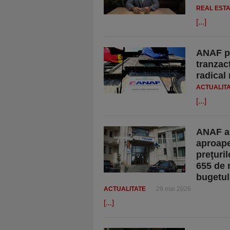
REAL EST
[...]
ANAF pr
tranzacţ
radical 
ACTUALIT
[...]
ANAF an
aproape
preţuril
655 de m
bugetul
ACTUALITATE
29 mai 2026
[...]