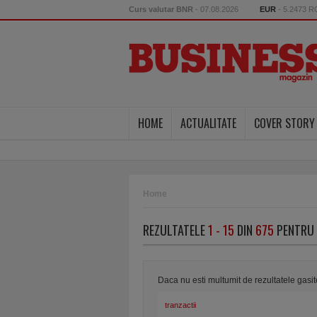
Curs valutar BNR
- 07.08.2026
EUR
- 5.2473 
HOME
ACTUALITATE
COVER STORY
Home
REZULTATELE
1 - 15
DIN
675
PENTRU 
Daca nu esti multumit de rezultatele gasi