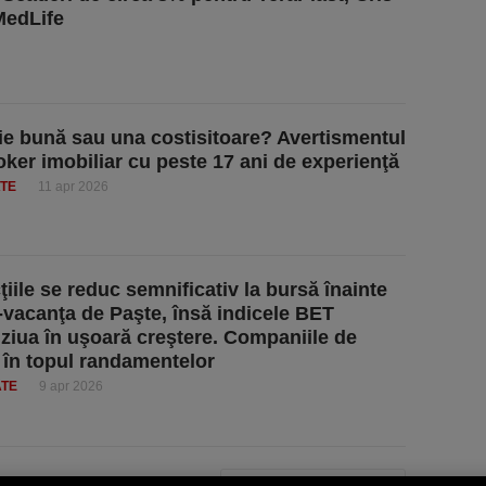
MedLife
ie bună sau una costisitoare? Avertismentul
oker imobiliar cu peste 17 ani de experienţă
ATE
11 apr 2026
ţiile se reduc semnificativ la bursă înainte
-vacanţa de Paşte, însă indicele BET
 ziua în uşoară creştere. Companiile de
i, în topul randamentelor
ATE
9 apr 2026