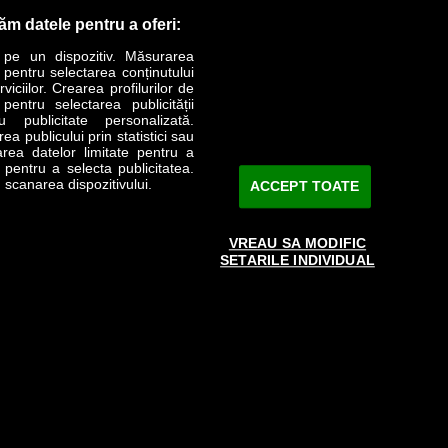
răm datele pentru a oferi:
 pe un dispozitiv. Măsurarea
r pentru selectarea conținutului
iciilor. Crearea profilurilor de
 pentru selectarea publicității
LIFESTYLE
SPECIAL
OPINII
u publicitate personalizată.
a publicului prin statistici sau
area datelor limitate pentru a
Revista Business Magazin
e pentru a selecta publicitatea.
 scanarea dispozitivului.
ACCEPT TOATE
Abonează-te şi primeşte revista acasă
saptămânal
VREAU SA MODIFIC
Discount:
15%
SETARILE INDIVIDUAL
Arhivă revistă
ABONARE
e către www.bmag.ro doar în limita a 250 de semne. Spaţiile şi URL-
 cu termenii agreaţi şi menţionaţi in
această pagină
.