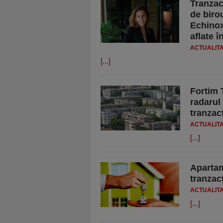
Tranzacţ
de biro
Echinox
aflate î
ACTUALIT
[...]
Fortim 
radarul 
tranzacţ
ACTUALIT
[...]
Apartam
tranzac
ACTUALIT
[...]