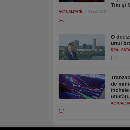
Tim şi 
ACTUALITATE
4 mai 2026
[...]
O deciz
unui br
REAL EST
[...]
Tranzac
de mini
încheie
utilităţ
ACTUALIT
[...]