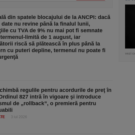
ală din spatele blocajului de la ANCPI: dacă
date nu revine până la finalul lunii,
ţiile cu TVA de 9% nu mai pot fi semnate
 termenul-limită de 1 august, iar
torii riscă să plătească în plus până la
rn cu puteri depline, termenul nu poate fi
vezi c
urgenţă
himbă regulile pentru acordurile de preţ în
Ordinul 827 intră în vigoare şi introduce
mul de „rollback”, o premieră pentru
uabili
ATE
3 iul 2026