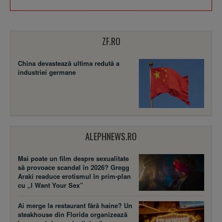
ZF.RO
China devastează ultima redută a
industriei germane
ALEPHNEWS.RO
Mai poate un film despre sexualitate
să provoace scandal în 2026? Gregg
Araki readuce erotismul în prim-plan
cu „I Want Your Sex”
Ai merge la restaurant fără haine? Un
steakhouse din Florida organizează