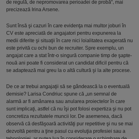
de regulă, de nepromovarea perioadei de probă“, mai
precizează Irina Arsene.
Sunt însă şi cazuri în care evidenţa mai multor joburi în
CV este apreciată de angajatori pentru expunerea la
medii diferite şi situaţii în care nici loialitatea exagerată nu
este privită cu ochi bun de recruiter. Spre exemplu, un
angajat care a stat într-o singură companie timp de şapte-
nouă ani poate fi considerat un candidat dificil pentru că
se adaptează mai greu la o altă cultură şi la alte procese.
De ce ar trebui angajaţii să se gândească la o eventuală
demisie? Larisa Condriuc spune că „un semnal de
alarmă ar fi amânarea sau anularea proiectelor în care
sunt implicaţi, astfel că nu îşi pot folosi expertiza şi nu pot
concretiza rezultatele muncii lor. De asemenea, dacă
observă că desfăşoară activităţi pur repetitive şi nu se mai
dezvoltă pentru a ţine pasul cu evoluţia profesiei sau a
tehnologiei, ar putea lua în considerare o schimbare de