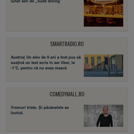
lunar seri de „nude dining”
SMARTRADIO.RO
Austria| Un elev de 9 ani a fost pus să
susţină un test scris în aer liber, la
-1°C, pentru că nu avea mască
COMEDYMALL.RO
Vremuri triste. Şi păcănelele se
închid.