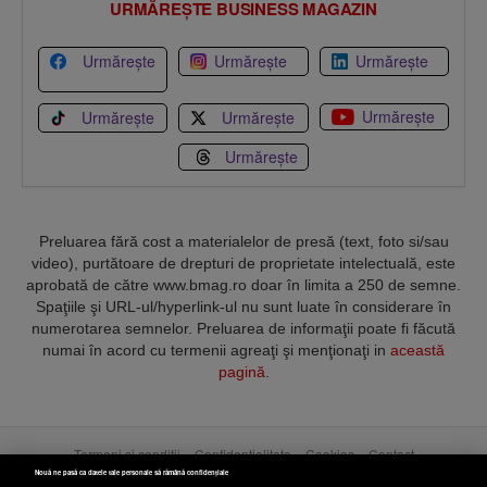
URMĂREȘTE BUSINESS MAGAZIN
Urmărește
Urmărește
Urmărește
Urmărește
Urmărește
Urmărește
Urmărește
Preluarea fără cost a materialelor de presă (text, foto si/sau
video), purtătoare de drepturi de proprietate intelectuală, este
aprobată de către www.bmag.ro doar în limita a 250 de semne.
Spaţiile şi URL-ul/hyperlink-ul nu sunt luate în considerare în
numerotarea semnelor. Preluarea de informaţii poate fi făcută
numai în acord cu termenii agreaţi şi menţionaţi in
această
pagină
.
Termeni și condiții
Confidențialitate
Cookies
Contact
Nouă ne pasă ca datele tale personale să rămână confidențiale