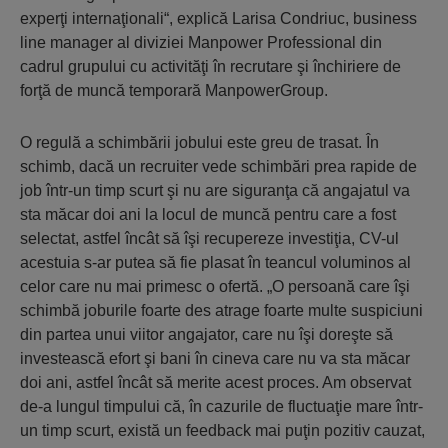
experţi internaţionali“, explică Larisa Condriuc, business
line manager al diviziei Manpower Professional din
cadrul grupului cu activităţi în recrutare şi închiriere de
forţă de muncă temporară ManpowerGroup.
O regulă a schimbării jobului este greu de trasat. În
schimb, dacă un recruiter vede schimbări prea rapide de
job într-un timp scurt şi nu are siguranţa că angajatul va
sta măcar doi ani la locul de muncă pentru care a fost
selectat, astfel încât să îşi recupereze investiţia, CV-ul
acestuia s-ar putea să fie plasat în teancul voluminos al
celor care nu mai primesc o ofertă. „O persoană care îşi
schimbă joburile foarte des atrage foarte multe suspiciuni
din partea unui viitor angajator, care nu îşi doreşte să
investească efort şi bani în cineva care nu va sta măcar
doi ani, astfel încât să merite acest proces. Am observat
de-a lungul timpului că, în cazurile de fluctuaţie mare într-
un timp scurt, există un feedback mai puţin pozitiv cauzat,