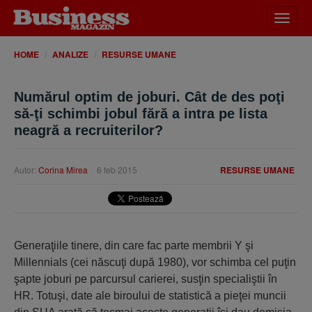
Desch
meniu
HOME
ANALIZE
RESURSE UMANE
Numărul optim de joburi. Cât de des poţi
să-ţi schimbi jobul fără a intra pe lista
neagră a recruiterilor?
Autor:
Corina Mirea
6 feb 2015
RESURSE UMANE
Generaţiile tinere, din care fac parte membrii Y şi
Millennials (cei născuţi după 1980), vor schimba cel puţin
şapte joburi pe parcursul carierei, susţin specialiştii în
HR. Totuşi, date ale biroului de statistică a pieţei muncii