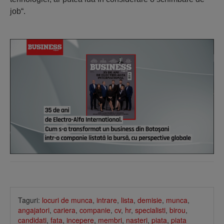
job“.
Taguri:
locuri de munca
,
intrare
,
lista
,
demisie
,
munca
,
angajatori
,
cariera
,
companie
,
cv
,
hr
,
specialisti
,
birou
,
candidati
,
fata
,
incepere
,
membri
,
nasteri
,
piata
,
piata