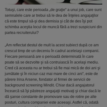
Totuşi, care este perioada „de graţie“ a unui job, care sunt
semnalele care ar trebui să le dea de înţeles angajaţilor
că este timpul să-şi dea demisia şi cât de des îşi pot
schimba aceştia locul de muncă fără a trezi suspiciuni din
partea recruiterului?
„Am reflectat destul de mult la acest subiect după ce am
crescut timp de un deceniu în cadrul aceleiaşi companii.
Fiecare persoană are o perioadă determinată în care
poate să se dezvolte şi să contruiască în acelaşi mediu.
Cred că aceasta nu ar trebui să fie mai mică de doi ani şi
jumătate şi în niciun caz mai mare de cinci ani“, este de
părere Irina Arsene, fondator al firmei de servicii de
background screening Mindit. Chiar dacă angajatorul
încearcă să îşi păstreze angajaţii motivaţi şi chiar dacă le
dă şanse constante de promovare sau de rotire pe alte
posturi, cultura companiei este aceeaşi. Astfel că, odată