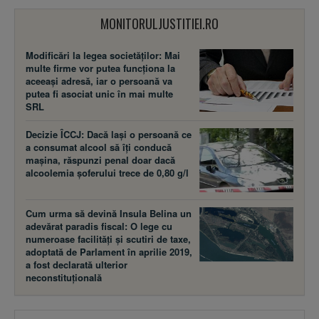
MONITORULJUSTITIEI.RO
Modificări la legea societăţilor: Mai
multe firme vor putea funcţiona la
aceeaşi adresă, iar o persoană va
putea fi asociat unic în mai multe
SRL
Decizie ÎCCJ: Dacă laşi o persoană ce
a consumat alcool să îţi conducă
maşina, răspunzi penal doar dacă
alcoolemia şoferului trece de 0,80 g/l
Cum urma să devină Insula Belina un
adevărat paradis fiscal: O lege cu
numeroase facilităţi şi scutiri de taxe,
adoptată de Parlament în aprilie 2019,
a fost declarată ulterior
neconstituţională