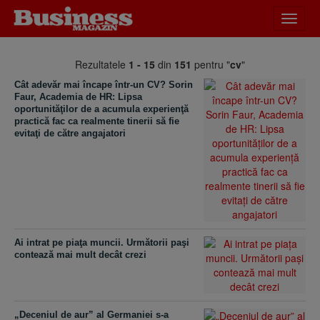
Desch
meniu
Rezultatele
1 - 15
din
151
pentru "
cv
"
Cât adevăr mai încape într-un CV? Sorin
Faur, Academia de HR: Lipsa
oportunităţilor de a acumula experienţă
practică fac ca realmente tinerii să fie
evitaţi de către angajatori
Ai intrat pe piaţa muncii. Următorii paşi
contează mai mult decât crezi
„Deceniul de aur” al Germaniei s-a