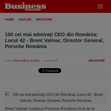
Desch
meniu
HOME
ANALIZE
INDUSTRIE
100 cei mai admiraţi CEO din România:
Locul 42 - Brent Valmar, Director General,
Porsche România
Autor:
Ioana Mihai-Andrei
4 mar 2026
INDUSTRIE
Brent Valmar conduce Porsche România încă de la