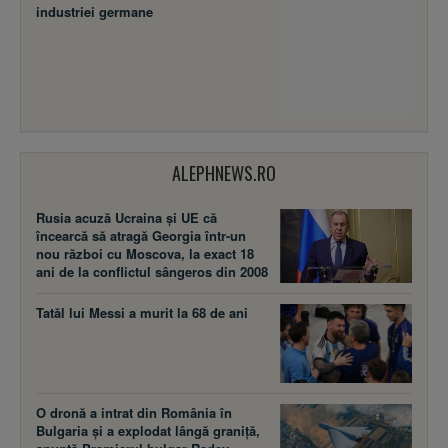
industriei germane
ALEPHNEWS.RO
Rusia acuză Ucraina şi UE că
încearcă să atragă Georgia într-un
nou război cu Moscova, la exact 18
ani de la conflictul sângeros din 2008
Tatăl lui Messi a murit la 68 de ani
O dronă a intrat din România în
Bulgaria și a explodat lângă graniță,