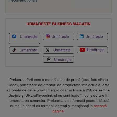
neconstituţională
URMĂREȘTE BUSINESS MAGAZIN
Urmărește
Urmărește
Urmărește
Urmărește
Urmărește
Urmărește
Urmărește
Preluarea fără cost a materialelor de presă (text, foto si/sau
video), purtătoare de drepturi de proprietate intelectuală, este
aprobată de către www.bmag.ro doar în limita a 250 de semne.
Spaţiile şi URL-ul/hyperlink-ul nu sunt luate în considerare în
numerotarea semnelor. Preluarea de informaţii poate fi făcută
numai în acord cu termenii agreaţi şi menţionaţi in
această
pagină
.