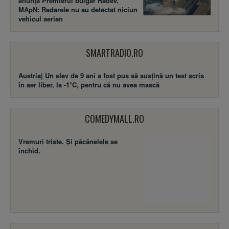
anunță Premierul bulgar Radev.
MApN: Radarele nu au detectat niciun
vehicul aerian
SMARTRADIO.RO
Austria| Un elev de 9 ani a fost pus să susţină un test scris
în aer liber, la -1°C, pentru că nu avea mască
COMEDYMALL.RO
Vremuri triste. Şi păcănelele se
închid.