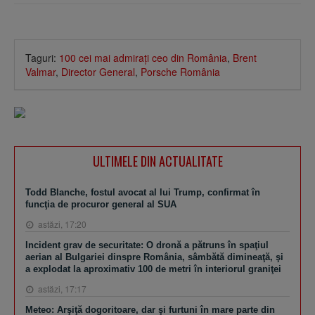
Taguri:
100 cei mai admiraţi ceo din România
,
Brent
Valmar
,
Director General
,
Porsche România
ULTIMELE DIN ACTUALITATE
Todd Blanche, fostul avocat al lui Trump, confirmat în
funcţia de procuror general al SUA
astăzi, 17:20
Incident grav de securitate: O dronă a pătruns în spaţiul
aerian al Bulgariei dinspre România, sâmbătă dimineaţă, şi
a explodat la aproximativ 100 de metri în interiorul graniţei
astăzi, 17:17
Meteo: Arşiţă dogoritoare, dar şi furtuni în mare parte din