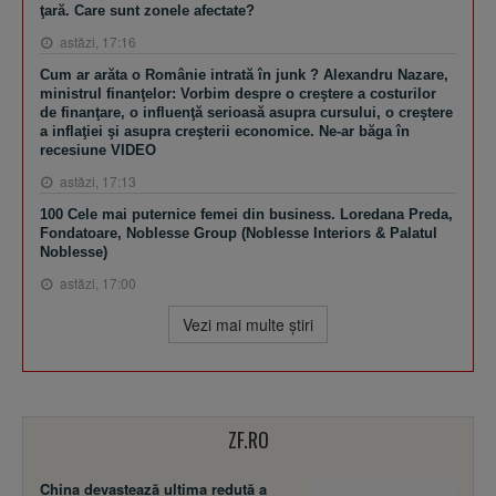
ţară. Care sunt zonele afectate?
astăzi, 17:16
Cum ar arăta o Românie intrată în junk ? Alexandru Nazare,
ministrul finanţelor: Vorbim despre o creştere a costurilor
de finanţare, o influenţă serioasă asupra cursului, o creştere
a inflaţiei şi asupra creşterii economice. Ne-ar băga în
recesiune VIDEO
astăzi, 17:13
100 Cele mai puternice femei din business. Loredana Preda,
Fondatoare, Noblesse Group (Noblesse Interiors & Palatul
Noblesse)
astăzi, 17:00
Vezi mai multe ştiri
ZF.RO
China devastează ultima redută a