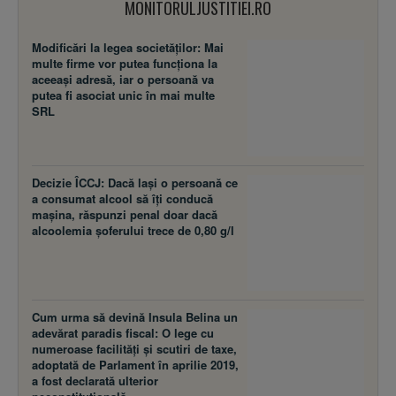
MONITORULJUSTITIEI.RO
Modificări la legea societăţilor: Mai
multe firme vor putea funcţiona la
aceeaşi adresă, iar o persoană va
putea fi asociat unic în mai multe
SRL
Decizie ÎCCJ: Dacă laşi o persoană ce
a consumat alcool să îţi conducă
maşina, răspunzi penal doar dacă
alcoolemia şoferului trece de 0,80 g/l
Cum urma să devină Insula Belina un
adevărat paradis fiscal: O lege cu
numeroase facilităţi şi scutiri de taxe,
adoptată de Parlament în aprilie 2019,
a fost declarată ulterior