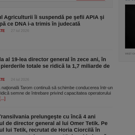
l Agriculturii îi suspendă pe şefii APIA şi
ă ce DNA i-a trimis în judecată
ATE
27 iul 2026
vezi c
a al 19-lea director general în zece ani, în
pierderile totale se ridică la 1,7 miliarde de
ATE
24 iul 2026
naţională Tarom continuă să schimbe conducerea într-un
ridică semne de întrebare privind capacitatea operatorului
[...]
ransilvania prelungeşte cu încă 4 ani
l de director general al lui Omer Tetik. Pe
 lui Tetik, recrutat de Horia Ciorcilă în