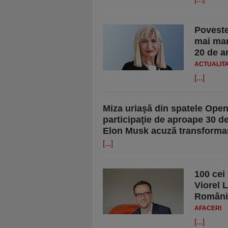
Poveste
mai mar
20 de a
ACTUALIT
[...]
Miza uriaşă din spatele Ope
participaţie de aproape 30 de 
Elon Musk acuză transformare
[...]
100 cei
Viorel 
Români
AFACERI
[...]