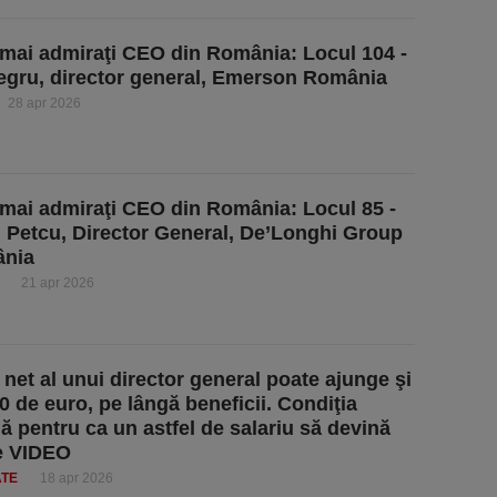
 mai admiraţi CEO din România: Locul 104 -
egru, director general, Emerson România
28 apr 2026
 mai admiraţi CEO din România: Locul 85 -
Petcu, Director General, De’Longhi Group
ânia
21 apr 2026
 net al unui director general poate ajunge şi
00 de euro, pe lângă beneficii. Condiţia
lă pentru ca un astfel de salariu să devină
te VIDEO
ATE
18 apr 2026