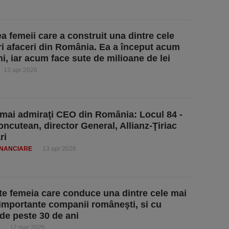
a femeii care a construit una dintre cele
i afaceri din România. Ea a început acum
ni, iar acum face sute de milioane de lei
13 apr 2026
 mai admiraţi CEO din România: Locul 84 -
oncutean, director General, Allianz-Ţiriac
ri
FINANCIARE
13 apr 2026
te femeia care conduce una dintre cele mai
 importante companii româneşti, si cu
 de peste 30 de ani
12 mar 2026