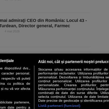
 mai admiraţi CEO din România: Locul 43 -
Turdean, Director general, Farmec
4 mar 2026
PAGINA URMĂTOARE »
dențiale
Atât noi, cât și partenerii noștri preluc
 dispozitivul dvs.,
Stocarea și/sau accesarea informațiilor de
u caracter personal.
performanței reclamelor. Utilizarea profilurilo
personalizat. Dezvoltarea și îmbunătățirea serv
 respectiv vă puteți
conținut personalizat. Utilizarea profilurilor
VER STORY
LIDERI
ANALIZE
HI-TECH
MEET THE CEO
ina cu politica de
personalizate. Crearea profilurilor pentr
i și nu vă vor afecta
Măsurarea performanței conținutului. Înțelegere
combinații de date din surse diferite. Utiliz
uri utile
Servicii
selecta conținutul. Utilizarea de date limitat
Date precise de geolocație și identificarea prin
ublicitate partenere,
Listă parteneri (furnizori)
Financiar
Politica de confidentialitate
Newsletter
ucram date pentru a