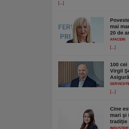
[...]
Poveste
mai mar
20 de a
AFACERI
[...]
100 cei
Virgil Ş
Asigură
SERVICII 
[...]
Cine es
mari şi
tradiţie
INDUSTRIE