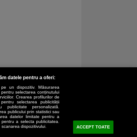
răm datele pentru a oferi:
 pe un dispozitiv. Măsurarea
r pentru selectarea conținutului
iciilor. Crearea profilurilor de
 pentru selectarea publicității
LIFESTYLE
SPECIAL
OPINII
u publicitate personalizată.
a publicului prin statistici sau
area datelor limitate pentru a
Revista Business Magazin
e pentru a selecta publicitatea.
 scanarea dispozitivului.
ACCEPT TOATE
Abonează-te şi primeşte revista acasă