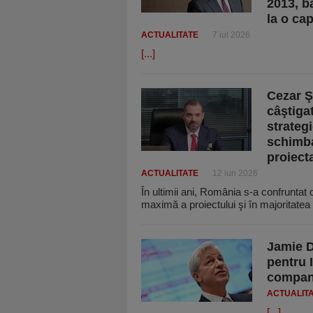
2013, b
la o cap
ACTUALITATE
7 iul 2026
[...]
Cezar Ş
câştiga
strateg
schimba
proiect
ACTUALITATE
12 iun 2026
În ultimii ani, România s-a confruntat 
maximă a proiectului şi în majoritatea
Jamie D
pentru 
compani
ACTUALIT
[...]