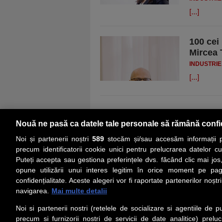
[...]
100 cei
Mircea 
INDUSTRIE
[...]
Nouă ne pasă ca datele tale personale să rămână confi
Noi și partenerii noștri
589
stocăm și/sau accesăm informații pe
precum identificatorii cookie unici pentru prelucrarea datelor c
Puteți accepta sau gestiona preferințele dvs. făcând clic mai jos,
PRIMA PAGINĂ
ACTUALITATE
CO
opune utilizării unui interes legitim în orice moment pe pag
confidențialitate. Aceste alegeri vor fi raportate partenerilor noștr
navigarea.
Mai multe detalii
Social
Link-
Noi si partenerii nostri (retelele de socializare si agentiile de p
Z
iarul 
Urmareste-ne pe Facebook
precum si furnizorii nostri de servicii de date analitice) prel