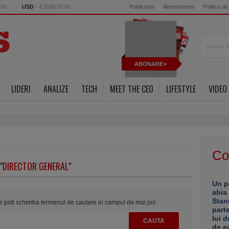
RON
USD
- 4.5595 RON
Publicitate
Abonamente
Politica de
ABONARE
LIDERI
ANALIZE
TECH
MEET THE CEO
LIFESTYLE
VIDEO
Co
"
DIRECTOR GENERAL
"
Un p
abia
Stan
te poti schimba termenul de cautare in campul de mai jos:
part
lui d
de e