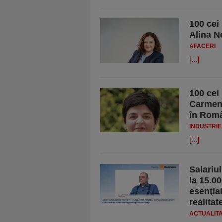
100 cei
Alina N
AFACERI
[...]
100 cei
Carmen 
în Rom
INDUSTRIE
[...]
Salariul
la 15.0
esenţia
realita
ACTUALIT