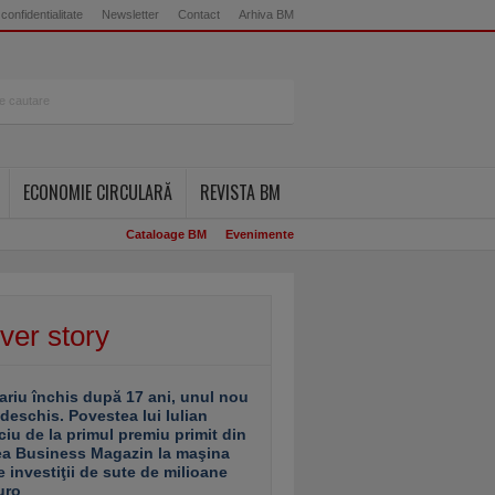
 confidentialitate
Newsletter
Contact
Arhiva BM
ECONOMIE CIRCULARĂ
REVISTA BM
Cataloage BM
Evenimente
ver story
ariu închis după 17 ani, unul nou
 deschis. Povestea lui Iulian
ciu de la primul premiu primit din
ea Business Magazin la maşina
e investiţii de sute de milioane
uro