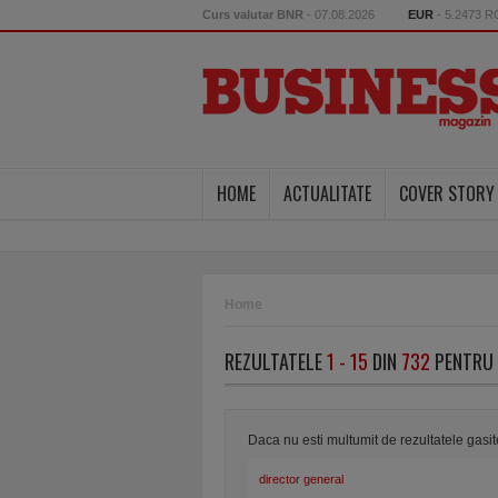
Curs valutar BNR
- 07.08.2026
EUR
- 5.2473 
HOME
ACTUALITATE
COVER STORY
Home
REZULTATELE
1 - 15
DIN
732
PENTRU 
Daca nu esti multumit de rezultatele gasi