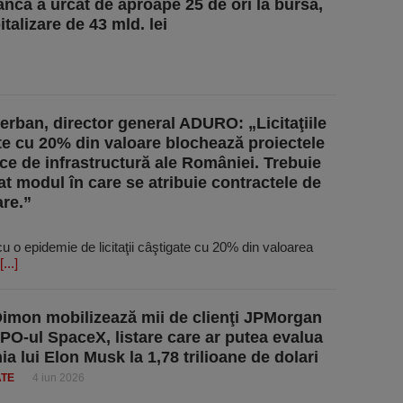
anca a urcat de aproape 25 de ori la bursă,
italizare de 43 mld. lei
erban, director general ADURO: „Licitaţiile
te cu 20% din valoare blochează proiectele
ice de infrastructură ale României. Trebuie
t modul în care se atribuie contractele de
are.”
cu o epidemie de licitaţii câştigate cu 20% din valoarea
[...]
imon mobilizează mii de clienţi JPMorgan
IPO-ul SpaceX, listare care ar putea evalua
a lui Elon Musk la 1,78 trilioane de dolari
ATE
4 iun 2026