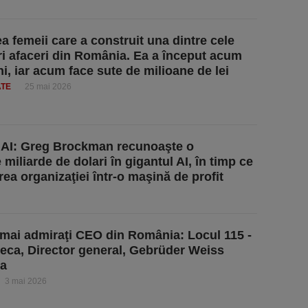
a femeii care a construit una dintre cele
i afaceri din România. Ea a început acum
ni, iar acum face sute de milioane de lei
ATE
25 mai 2026
nAI: Greg Brockman recunoaşte o
miliarde de dolari în gigantul AI, în timp ce
a organizaţiei într-o maşină de profit
 mai admiraţi CEO din România: Locul 115 -
Leca, Director general, Gebrüder Weiss
a
3 mai 2026