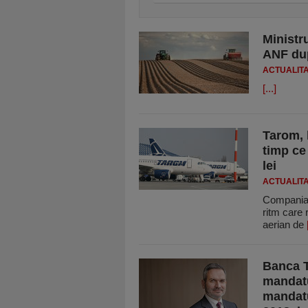
Ministru
ANF dup
ACTUALIT
[...]
Tarom, l
timp ce 
lei
ACTUALIT
Compania 
ritm care 
aerian de
Banca T
mandatu
mandatul