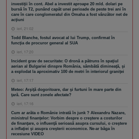
investiţii în cont. Abel a investit aproape 20 mld. dolari pe
bursă în T2, punând capăt unei perioade de peste trei ani în
care în care conglomeratul din Omaha a fost vânzător net de
acţiuni
ieri, 21:02
Todd Blanche, fostul avocat al lui Trump, confirmat în
funcţia de procuror general al SUA
ieri, 17:20
Incident grav de securitate: O dronă a pătruns în spaţiul
aerian al Bulgariei dinspre România, sâmbătă dimineaţă, şi
a explodat la aproximativ 100 de metri în interiorul graniţei
ieri, 17:17
Meteo: Arşiţă dogoritoare, dar şi furtuni în mare parte din
ţară. Care sunt zonele afectate?
ieri, 17:16
Cum ar arăta o Românie intrată în junk ? Alexandru Nazare,
ministrul finanţelor: Vorbim despre o creştere a costurilor
de finanţare, o influenţă serioasă asupra cursului, o creştere
a inflaţiei şi asupra creşterii economice. Ne-ar băga în
recesiune VIDEO