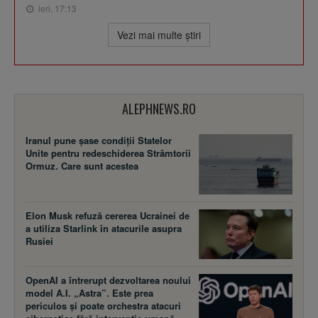
ieri, 17:13
Vezi mai multe ştiri
ALEPHNEWS.RO
Iranul pune șase condiții Statelor
Unite pentru redeschiderea Strâmtorii
Ormuz. Care sunt acestea
Elon Musk refuză cererea Ucrainei de
a utiliza Starlink în atacurile asupra
Rusiei
OpenAI a întrerupt dezvoltarea noului
model A.I. „Astra”. Este prea
periculos și poate orchestra atacuri