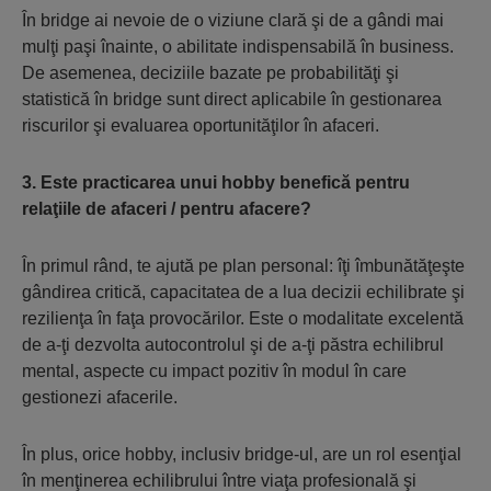
În bridge ai nevoie de o viziune clară şi de a gândi mai
mulţi paşi înainte, o abilitate indispensabilă în business.
De asemenea, deciziile bazate pe probabilităţi şi
statistică în bridge sunt direct aplicabile în gestionarea
riscurilor şi evaluarea oportunităţilor în afaceri.
3. Este practicarea unui hobby benefică pentru
relaţiile de afaceri / pentru afacere?
În primul rând, te ajută pe plan personal: îţi îmbunătăţeşte
gândirea critică, capacitatea de a lua decizii echilibrate şi
rezilienţa în faţa provocărilor. Este o modalitate excelentă
de a-ţi dezvolta autocontrolul şi de a-ţi păstra echilibrul
mental, aspecte cu impact pozitiv în modul în care
gestionezi afacerile.
În plus, orice hobby, inclusiv bridge-ul, are un rol esenţial
în menţinerea echilibrului între viaţa profesională şi