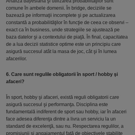
Analiza bayesiană şi utilizarea probabilităţilor sunt
comune în ambele domenii. În bridge, deciziile se
bazează pe informaţii incomplete şi pe actualizarea
constantă a probabilităţilor în funcţie de ceea ce observi –
exact ca în business, unde strategiile se ajustează pe
baza datelor şi a contextului de piaţă. În final, capacitatea
de a lua decizii statistice optime este un principiu care
asigură succesul atât la masa de joc, cât şi în lumea
afacerilor.
6. Care sunt regulile obligatorii în sport / hobby şi
afaceri?
În sport, hobby şi afaceri, există reguli obligatorii care
asigură succesul şi performanţa. Disciplina este
fundamentală indiferent de sport sau hobby, iar în afaceri
face adesea diferenţa dintre a livra un serviciu la un
standard de excelenţă, sau nu. Respectarea regulilor, a
promisiunii şi angajamentul faţă de obiectivele stabilite