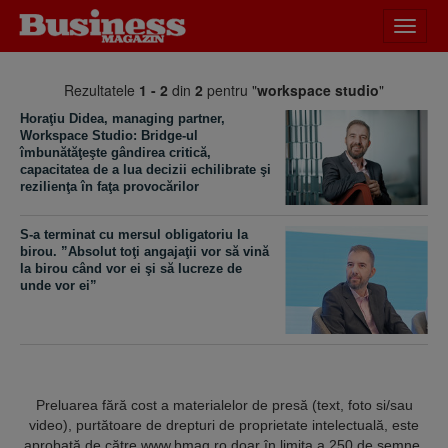
Desch
meniu
Rezultatele
1 - 2
din
2
pentru "
workspace studio
"
Horaţiu Didea, managing partner,
Workspace Studio: Bridge-ul
îmbunătăţeşte gândirea critică,
capacitatea de a lua decizii echilibrate şi
rezilienţa în faţa provocărilor
S-a terminat cu mersul obligatoriu la
birou. ”Absolut toţi angajaţii vor să vină
la birou când vor ei şi să lucreze de
unde vor ei”
Preluarea fără cost a materialelor de presă (text, foto si/sau
video), purtătoare de drepturi de proprietate intelectuală, este
aprobată de către www.bmag.ro doar în limita a 250 de semne.