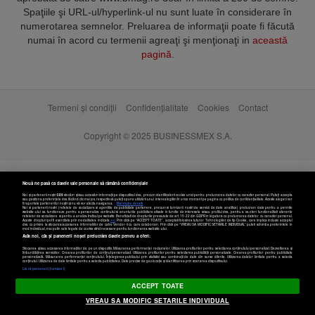
Spaţiile şi URL-ul/hyperlink-ul nu sunt luate în considerare în
numerotarea semnelor. Preluarea de informaţii poate fi făcută
numai în acord cu termenii agreaţi şi menţionaţi in
această
pagină
.
Termeni și condiții
Confidențialitate
Cookies
Contact
Copyright © 2025 BUSINESSMEX S.A.
Nouă ne pasă ca datele tale personale să rămână confidențiale
Noi și partenerii noștri
589
stocăm și/sau accesăm informații pe dispozitivul dvs., precum identificatorii cookie unici pentru prelucrarea datelor cu caracter personal. Puteți accepta
sau gestiona preferințele dvs. făcând clic mai jos, respectiv vă puteți opune utilizării unui interes legitim în orice moment pe pagina cu politica de confidențialitate. Aceste alegeri vor
fi raportate partenerilor noștri și nu vă vor afecta navigarea.
Mai multe detalii
Noi si partenerii nostri (retelele de socializare si agentiile de publicitate partenere, precum si furnizorii nostri de servicii de date analitice) prelucram date pentru a permite
website-ului sa functioneze, pentru a personaliza continutul si anunturile publicitare afisate in functie de interesele si/sau profilul dvs., pentru a va oferi functionalitati aferente
retelelor de socializare si pentru a analiza traficul pe website. Beneficiati de drepturile prevazute de art. 15-22 din GDPR in legatura cu prelucrarea datelor cu caracter personal.
Aceste drepturi pot fi exercitate prin modalitatea indicata
aici
. Prin click pe “ACCEPT TOATE”, acceptati folosirea tuturor Tehnologiilor de tip Cookie, care implica inclusiv acceptul
dvs. cu privire la stocarea/accesarea informatiilor de catre Vendor-ii cu care colaboram. Prin click pe “VREAU SA MODIFIC SETARILE INDIVIDUAL” puteti schimba preferintele in
mod individual, mai putin cele legate de cookie strict necesare pentru functionarea website-ului.
Atât noi, cât și partenerii noștri prelucrăm datele pentru a oferi:
Stocarea și/sau accesarea informațiilor de pe un dispozitiv. Măsurarea performanței reclamelor. Utilizarea profilurilor pentru selectarea conținutului personalizat. Dezvoltarea și
îmbunătățirea serviciilor. Crearea profilurilor de conținut personalizat. Utilizarea profilurilor pentru selectarea publicității personalizate. Crearea profilurilor pentru publicitate
personalizată. Măsurarea performanței conținutului. Înțelegerea publicului prin statistici sau combinații de date din surse diferite. Utilizarea datelor limitate pentru a selecta
Setări cookies
conținutul. Utilizarea de date limitate pentru a selecta publicitatea. Date precise de geolocație și identificarea prin scanarea dispozitivului.
Listă parteneri (furnizori)
ACCEPT TOATE
VREAU SA MODIFIC SETARILE INDIVIDUAL