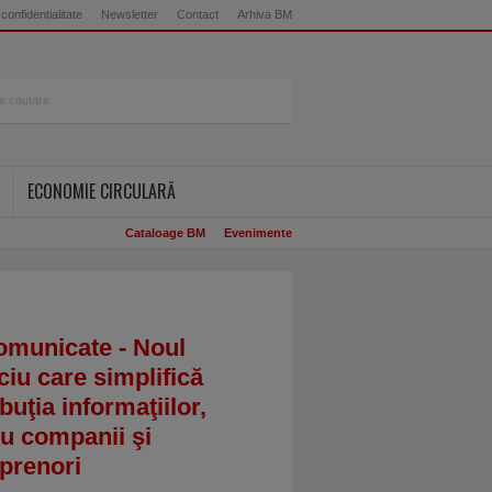
 confidentialitate
Newsletter
Contact
Arhiva BM
ECONOMIE CIRCULARĂ
Cataloage BM
Evenimente
omunicate - Noul
ciu care simplifică
ibuţia informaţiilor,
u companii şi
prenori