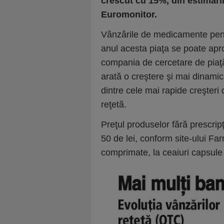
crescut cu 15%, din estimări
Euromonitor.
Vânzârile de medicamente pentr
anul acesta piaţa se poate aprop
compania de cer­cetare de piaţă
arată o creştere şi mai dinam
dintre cele mai rapide creşteri
reţetă.
Preţul produselor fără prescri
50 de lei, conform site-ului Far
compri­mate, la ceaiuri capsule 