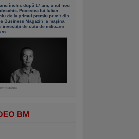
ariu închis după 17 ani, unul nou
 deschis. Povestea lui Iulian
ciu de la primul premiu primit din
ea Business Magazin la maşina
e investiţii de sute de milioane
uro
ontinuarea
DEO BM