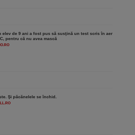
 elev de 9 ani a fost pus să susţină un test scris în aer
-1°C, pentru că nu avea mască
O.RO
ste. Şi păcănelele se închid.
LL.RO