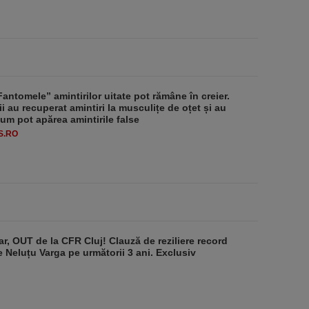
antomele” amintirilor uitate pot rămâne în creier.
ii au recuperat amintiri la musculițe de oțet și au
um pot apărea amintirile false
S.RO
r, OUT de la CFR Cluj! Clauză de reziliere record
de Neluțu Varga pe următorii 3 ani. Exclusiv