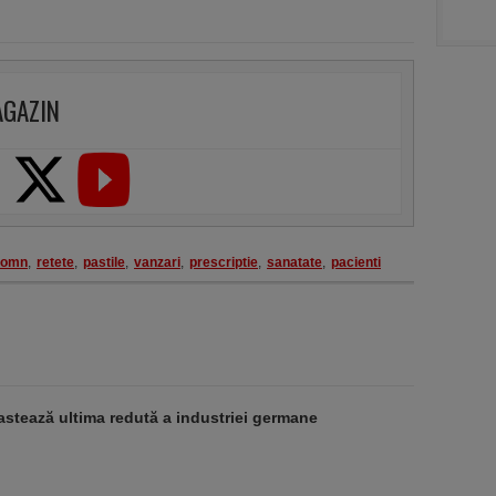
AGAZIN
somn
,
retete
,
pastile
,
vanzari
,
prescriptie
,
sanatate
,
pacienti
stează ultima redută a industriei germane