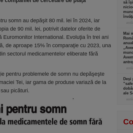
le companiei de cercetare de piaţă
să îş
nicio
muncă
învăţ
u somn au depăşit 80 mil. lei în 2024, iar
astă
ia de 90 mil. lei, potrivit datelor oferite de
Mai m
 Euromonitor International. Evoluţia în trei ani
Româ
anual
ică, de aproape 15% în comparaţie cu 2023, una
„Ave
muncă
 din sectorul medicamentelor eliberate fără
Avem 
antre
astă
pţie pentru proble­me­le de somn nu depăşeşte
Deşi 
­ma­ciei Tei, iar gama de produse variază de la
”safe
dobân
sau picături.
ale S
astă
Co