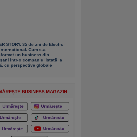
R STORY. 35 de ani de Electro-
 International. Cum s-a
sformat un business din
şani într-o companie listată la
ă, cu perspective globale
MĂREȘTE BUSINESS MAGAZIN
Urmărește
Urmărește
Urmărește
Urmărește
Urmărește
Urmărește