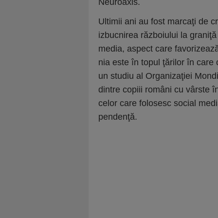
Neuroaxis.
Ultimii ani au fost marcaţi de 
izbucnirea războiului la graniţă 
media, aspect care favo­ri­ze
nia este în topul ţărilor în car
un studiu al Organi­za­ţiei Mon
dintre copiii români cu vârste î
celor care folosesc social me­­d
pen­denţă.