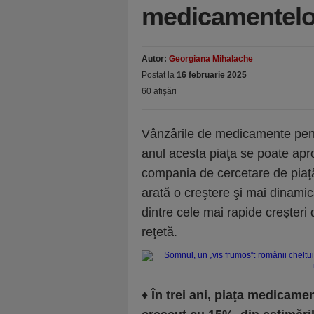
medicamentelor
Autor:
Georgiana Mihalache
Postat la
16 februarie 2025
60 afişări
Vânzârile de medicamente pentr
anul acesta piaţa se poate aprop
compania de cer­cetare de piaţă
arată o creştere şi mai dinam
dintre cele mai rapide creşteri
reţetă.
♦
În trei ani, piaţa medicame