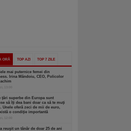
A ORĂ
TOP AZI
TOP 7 ZILE
ele mai puternice femei din
ess. Irina Măndoiu, CEO, Policolor
gachim
zi, 13:00
 ţări superbe din Europa sunt
se să îţi dea bani doar ca să te muţi
. Unele oferă zeci de mii de euro,
xistă o condiţie importantă
zi, 12:00
 reuşit un tânăr de doar 25 de ani