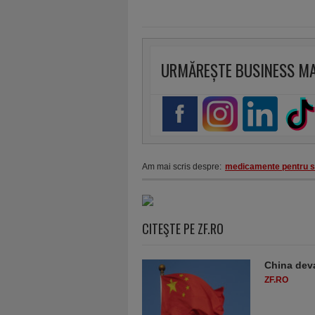
URMĂREȘTE BUSINESS M
Am mai scris despre:
medicamente pentru 
CITEŞTE PE ZF.RO
China deva
ZF.RO