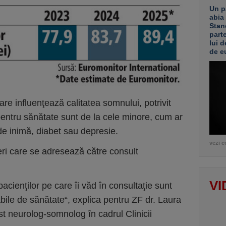
Un p
abia
Stan
part
lui d
de e
are influenţează cali­ta­tea somnului, potrivit
 pen­tru sănătate sunt de la cele minore, cum ar
de inimă, diabet sau depresie.
vezi c
neri care se adresează către consult
VI
acienţilor pe care îi văd în consultaţie sunt
abile de sănătate“, explica pentru ZF dr. Laura
st neurolog-som­nolog în cadrul Clinicii