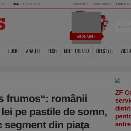
RON
USD
- 4.5595 RON
Publicitate
Abonamente
Politica de
ABONARE
Y
LIDERI
ANALIZE
TECH
MEET THE CEO
LIFESTYLE
VIDEO
ZF C
s frumos“: românii
servi
distr
 lei pe pastile de somn,
pentr
c segment din piaţa
antre