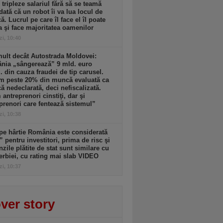
i tripleze salariul fără să se teamă
dată că un robot îi va lua locul de
. Lucrul pe care îl face el îl poate
a şi face majoritatea oamenilor
zi, 10:40
ult decât Autostrada Moldovei:
nia „sângerează” 9 mld. euro
. din cauza fraudei de tip carusel.
m peste 20% din muncă evaluată ca
 nedeclarată, deci nefiscalizată.
antreprenori cinstiţi, dar şi
prenori care fentează sistemul”
zi, 10:38
pe hârtie România este considerată
” pentru investitori, prima de risc şi
zile plătite de stat sunt similare cu
erbiei, cu rating mai slab VIDEO
zi, 10:37
ver story