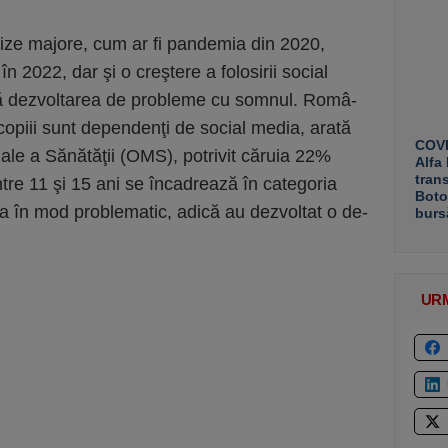
crize majore, cum ar fi pandemia din 2020,
în 2022, dar şi o creştere a folosirii social
ază dezvoltarea de probleme cu somnul. Româ­
e copiii sunt dependenţi de social media, arată
COVE
diale a Sănătăţii (OMS), potrivit căruia 22%
Alfa
tran
ntre 11 şi 15 ani se încadrea­ză în ca­tegoria
Boto
ia în mod proble­ma­tic, adică au dez­voltat o de­
burs
UR