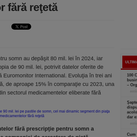
 fără reţetă
u somn au depăşit 80 mil. lei în 2024, iar
ULTIM
ia de 90 mil. lei, potrivit datelor oferite de
 Euromonitor International. Evoluţia în trei ani
100 C
busin
ică, de aproape 15% în comparaţie cu 2023, una
– Or
astă
 din sectorul medicamentelor eliberate fără
Şapte
dispu
acolo
dar e
astă
ntelor fără prescripţie pentru somn a
Cum a