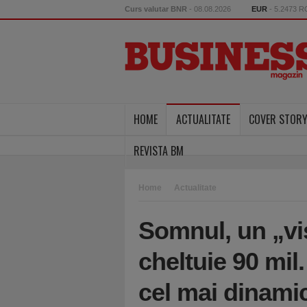
Curs valutar BNR
- 08.08.2026
EUR
- 5.2473 
HOME
ACTUALITATE
COVER STOR
REVISTA BM
Home
Actualitate
Somnul, un „vi
cheltuie 90 mil.
cel mai dinami