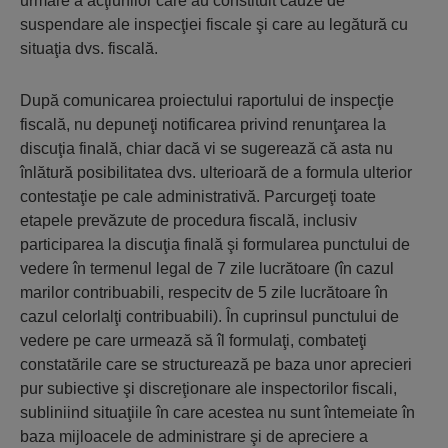
urmare a acţiunilor care au constituit cauze de
suspendare ale inspecţiei fiscale şi care au legătură cu
situaţia dvs. fiscală.
După comunicarea proiectului raportului de inspecţie
fiscală, nu depuneţi notificarea privind renunţarea la
discuţia finală, chiar dacă vi se sugerează că asta nu
înlătură posibilitatea dvs. ulterioară de a formula ulterior
contestaţie pe cale administrativă. Parcurgeţi toate
etapele prevăzute de procedura fiscală, inclusiv
participarea la discuţia finală şi formularea punctului de
vedere în termenul legal de 7 zile lucrătoare (în cazul
marilor contribuabili, respecitv de 5 zile lucrătoare în
cazul celorlalţi contribuabili). În cuprinsul punctului de
vedere pe care urmează să îl formulaţi, combateţi
constatările care se structurează pe baza unor aprecieri
pur subiective şi discreţionare ale inspectorilor fiscali,
subliniind situaţiile în care acestea nu sunt întemeiate în
baza mijloacele de administrare şi de apreciere a