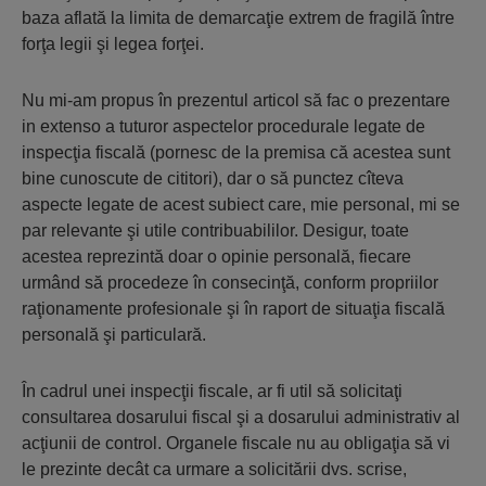
baza aflată la limita de demarcaţie extrem de fragilă între
forţa legii şi legea forţei.
Nu mi-am propus în prezentul articol să fac o prezentare
in extenso a tuturor aspectelor procedurale legate de
inspecţia fiscală (pornesc de la premisa că acestea sunt
bine cunoscute de cititori), dar o să punctez cîteva
aspecte legate de acest subiect care, mie personal, mi se
par relevante şi utile contribuabililor. Desigur, toate
acestea reprezintă doar o opinie personală, fiecare
urmând să procedeze în consecinţă, conform propriilor
raţionamente profesionale şi în raport de situaţia fiscală
personală şi particulară.
În cadrul unei inspecţii fiscale, ar fi util să solicitaţi
consultarea dosarului fiscal şi a dosarului administrativ al
acţiunii de control. Organele fiscale nu au obligaţia să vi
le prezinte decât ca urmare a solicitării dvs. scrise,