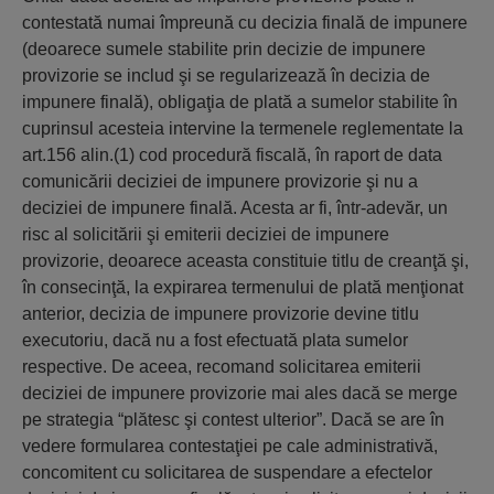
contestată numai împreună cu decizia finală de impunere
(deoarece sumele stabilite prin decizie de impunere
provizorie se includ şi se regularizează în decizia de
impunere finală), obligaţia de plată a sumelor stabilite în
cuprinsul acesteia intervine la termenele reglementate la
art.156 alin.(1) cod procedură fiscală, în raport de data
comunicării deciziei de impunere provizorie şi nu a
deciziei de impunere finală. Acesta ar fi, într-adevăr, un
risc al solicitării şi emiterii deciziei de impunere
provizorie, deoarece aceasta constituie titlu de creanţă şi,
în consecinţă, la expirarea termenului de plată menţionat
anterior, decizia de impunere provizorie devine titlu
executoriu, dacă nu a fost efectuată plata sumelor
respective. De aceea, recomand solicitarea emiterii
deciziei de impunere provizorie mai ales dacă se merge
pe strategia “plătesc şi contest ulterior”. Dacă se are în
vedere formularea contestaţiei pe cale administrativă,
concomitent cu solicitarea de suspendare a efectelor