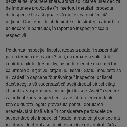
deciziei de impunere finală, atunci solicitarea unei decizii
de impunere provizorie (în interiorul derulării procedurii
de inspecţie fiscală) poate să nu fie cea mai fericită
opţiune. Dar, repet, totul depinde şi de strategia abordată
de fiecare în particular, în raport de inspecţia fiscală
respectivă.
Pe durata inspecţiei fiscale, aceasta poate fi suspendată
pe un termen de maxim 3 luni, ca urmare a solicitării
contribuabilului (respectiv, pe un termen de maxim 6 luni
ca urmare a iniţiativei organului fiscal). Sfatul meu este să
nu cădeţi în capcana “bunăvoinţei” inspectorilor fiscali,
dacă aceştia vă sugerează că aveţi dreptul să solicitaţi
chiar dvs. suspendarea inspecţiei fiscale. Aveţi în vedere
că nefinalizarea inspecţiei fiscale într-un termen dublu
faţă de durata legală prevăzută pentru derularea
acesteia, fără însă a lua în considerare perioadele de
suspendare ale inspecţiei fiscale, atrage ca şi consecinţă
încetarea de drept a acţiunii respective de control, fără a