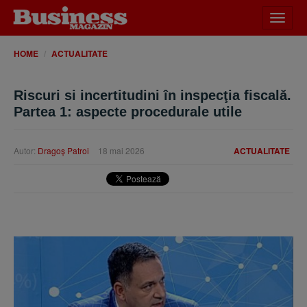
Desch
meniu
HOME
ACTUALITATE
Riscuri si incertitudini în inspecţia fiscală.
Partea 1: aspecte procedurale utile
Autor:
Dragoş Patroi
18 mai 2026
ACTUALITATE