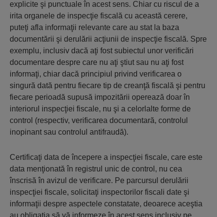
explicite şi punctuale în acest sens. Chiar cu riscul de a
irita organele de inspecţie fiscală cu această cerere,
puteţi afla informaţii relevante care au stat la baza
documentării şi derulării acţiunii de inspecţie fiscală. Spre
exemplu, inclusiv dacă aţi fost subiectul unor verificări
documentare despre care nu aţi ştiut sau nu aţi fost
informaţi, chiar dacă principiul privind verificarea o
singură dată pentru fiecare tip de creanţă fiscală şi pentru
fiecare perioadă supusă impozitării operează doar în
interiorul inspecţiei fiscale, nu şi a celorlalte forme de
control (respectiv, verificarea documentară, controlul
inopinant sau controlul antifraudă).
Certificaţi data de începere a inspecţiei fiscale, care este
data menţionată în registrul unic de control, nu cea
înscrisă în avizul de verificare. Pe parcursul derulării
inspecţiei fiscale, solicitaţi inspectorilor fiscali date şi
informaţii despre aspectele constatate, deoarece aceştia
au obligaţia să vă informeze în acest sens inclusiv pe