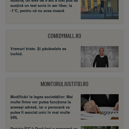
Austria| Un elev de 9 ani a fost pus să
susţină un test scris în aer liber, la
-1°C, pentru că nu avea mască
COMEDYMALL.RO
Vremuri triste. Şi păcănelele se
închid.
MONITORULJUSTITIEI.RO
Modificări la legea societăţilor: Mai
multe firme vor putea funcţiona la
aceeaşi adresă, iar o persoană va
putea fi asociat unic în mai multe
SRL
Decizie ÎCCJ: Dacă laşi o persoană ce