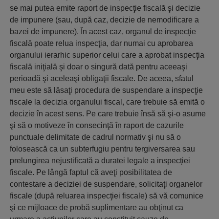
se mai putea emite raport de inspecţie fiscală şi decizie
de impunere (sau, după caz, decizie de nemodificare a
bazei de impunere). În acest caz, organul de inspecţie
fiscală poate relua inspecţia, dar numai cu aprobarea
organului ierarhic superior celui care a aprobat inspecţia
fiscală iniţială şi doar o singură dată pentru aceeaşi
perioadă şi aceleaşi obligaţii fiscale. De aceea, sfatul
meu este să lăsaţi procedura de suspendare a inspecţie
fiscale la decizia organului fiscal, care trebuie să emită o
decizie în acest sens. Pe care trebuie însă să şi-o asume
şi să o motiveze în consecinţă în raport de cazurile
punctuale delimitate de cadrul normativ şi nu să o
folosească ca un subterfugiu pentru tergiversarea sau
prelungirea nejustificată a duratei legale a inspecţiei
fiscale. Pe lângă faptul că aveţi posibilitatea de
contestare a deciziei de suspendare, solicitaţi organelor
fiscale (după reluarea inspecţiei fiscale) să vă comunice
şi ce mijloace de probă suplimentare au obţinut ca