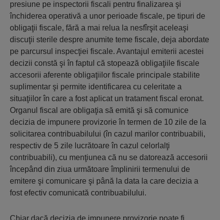
presiune pe inspectorii fiscali pentru finalizarea şi
închiderea operativă a unor perioade fiscale, pe tipuri de
obligaţii fiscale, fără a mai relua la nesfîrşit aceleaşi
discuţii sterile despre anumite teme fiscale, deja abordate
pe parcursul inspecţiei fiscale. Avantajul emiterii acestei
decizii constă şi în faptul că stopează obligaţiile fiscale
accesorii aferente obligaţiilor fiscale principale stabilite
suplimentar şi permite identificarea cu celeritate a
situaţiilor în care a fost aplicat un tratament fiscal eronat.
Organul fiscal are obligaţia să emită şi să comunice
decizia de impunere provizorie în termen de 10 zile de la
solicitarea contribuabilului (în cazul marilor contribuabili,
respectiv de 5 zile lucrătoare în cazul celorlalţi
contribuabili), cu menţiunea că nu se datorează accesorii
începând din ziua următoare împlinirii termenului de
emitere şi comunicare şi până la data la care decizia a
fost efectiv comunicată contribuabilului.
Chiar dacă decizia de impunere provizorie poate fi