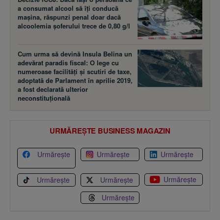
a consumat alcool să îţi conducă
maşina, răspunzi penal doar dacă
alcoolemia şoferului trece de 0,80 g/l
Cum urma să devină Insula Belina un
adevărat paradis fiscal: O lege cu
numeroase facilităţi şi scutiri de taxe,
adoptată de Parlament în aprilie 2019,
a fost declarată ulterior
neconstituţională
URMĂREȘTE BUSINESS MAGAZIN
Urmărește
Urmărește
Urmărește
Urmărește
Urmărește
Urmărește
Urmărește