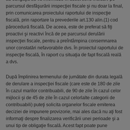
parcursul desfăşurării inspecţiei fiscale şi nu doar la final,
prin comunicarea proiectului raportului de inspecţie
fiscală, prin raportare la prevederile art.130 alin.(1) cod
părocedură fiscală. De aceea, este de preferat să fiţi
proactivi şi reactivi încă de pe parcursul derulării
inspecţiei fiscale, pentru a preîntâmpina consemnarea
unor constatări nefavorabile dvs. în proiectul raportului de
inspecţie fiscală, în raport cu situaţia de fapt fiscală reală
a dvs.
După împlinirea termenului de jumătate din durata legală
de derulare a inspecţiei fiscale (care este de 180 de zile
în cazul marilor contribuabili, de 90 de zile în cazul celor
mijlocii şi de 45 de zile în cazul celorlalte categorii de
contribuabili) puteţi solicita organelor fiscale emiterea
deciziei de impunere provizorie, mai ales dacă nu aţi fost
informaţi despre finalizarea verificării unei perioade şi a
unui tip de obligaţie fiscală. Acest fapt poate pune