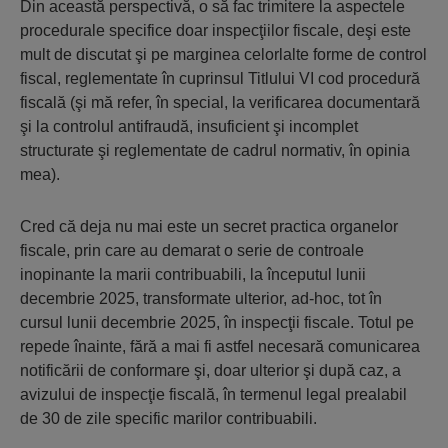
Din această perspectivă, o să fac trimitere la aspectele
procedurale specifice doar inspecţiilor fiscale, deşi este
mult de discutat şi pe marginea celorlalte forme de control
fiscal, reglementate în cuprinsul Titlului VI cod procedură
fiscală (şi mă refer, în special, la verificarea documentară
şi la controlul antifraudă, insuficient şi incomplet
structurate şi reglementate de cadrul normativ, în opinia
mea).
Cred că deja nu mai este un secret practica organelor
fiscale, prin care au demarat o serie de controale
inopinante la marii contribuabili, la începutul lunii
decembrie 2025, transformate ulterior, ad-hoc, tot în
cursul lunii decembrie 2025, în inspecţii fiscale. Totul pe
repede înainte, fără a mai fi astfel necesară comunicarea
notificării de conformare şi, doar ulterior şi după caz, a
avizului de inspecţie fiscală, în termenul legal prealabil
de 30 de zile specific marilor contribuabili.