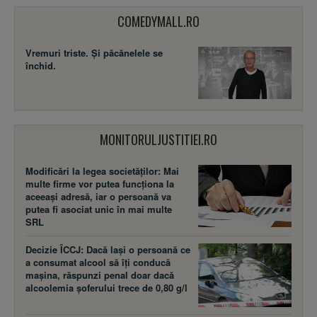
COMEDYMALL.RO
Vremuri triste. Şi păcănelele se
închid.
MONITORULJUSTITIEI.RO
Modificări la legea societăţilor: Mai
multe firme vor putea funcţiona la
aceeaşi adresă, iar o persoană va
putea fi asociat unic în mai multe
SRL
Decizie ÎCCJ: Dacă laşi o persoană ce
a consumat alcool să îţi conducă
maşina, răspunzi penal doar dacă
alcoolemia şoferului trece de 0,80 g/l