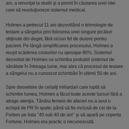
ani, a renunţat la studii şi a pornit în căutarea unei idei
care să revoluţioneze sistemul medical.
Holmes a petrecut 11 ani dezvoltând o tehnologie de
testare a sângelui prin folosirea unei singure picături
obţinute din deget, fără niciun fel de durere pentru
pacient. Pe lângă simplificarea procesului, Holmes a
reuşit scăderea costurilor cu aproape 90%. Sistemul
dezvoltat de Holmes va schimba probabil sistemul de
sănătate în întreaga lume, mai ales că procesul de testare
a sângelui nu a cunoscut schimbări în ultimii 50 de ani.
Spre deosebire de ceilalţi miliardari care luptă să
schimbe lumea, Holmes a făcut toate aceste lucruri fără a
atrage atenţia. Tânăra femeie de afaceri nu a avut o
echipă de PR în spate; până să fie inclusă de cei de la
Forbes pe lista "40 sub 40 de ani" şi să apară pe coperta
Fortune, Holmes era practic o necunoscută.