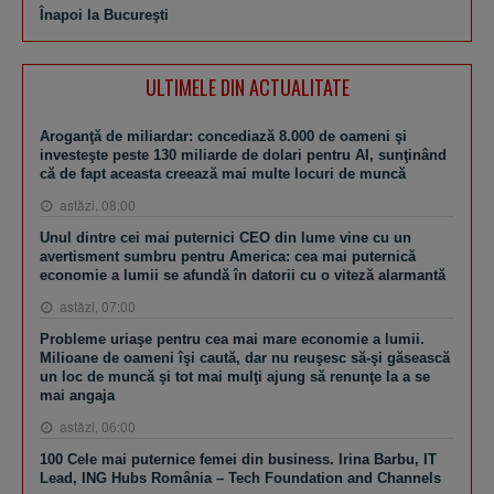
Înapoi la Bucureşti
ULTIMELE DIN ACTUALITATE
Aroganţă de miliardar: concediază 8.000 de oameni şi
investeşte peste 130 miliarde de dolari pentru AI, sunţinând
că de fapt aceasta creează mai multe locuri de muncă
astăzi, 08:00
Unul dintre cei mai puternici CEO din lume vine cu un
avertisment sumbru pentru America: cea mai puternică
economie a lumii se afundă în datorii cu o viteză alarmantă
astăzi, 07:00
Probleme uriaşe pentru cea mai mare economie a lumii.
Milioane de oameni îşi caută, dar nu reuşesc să-şi găsească
un loc de muncă şi tot mai mulţi ajung să renunţe la a se
mai angaja
astăzi, 06:00
100 Cele mai puternice femei din business. Irina Barbu, IT
Lead, ING Hubs România – Tech Foundation and Channels