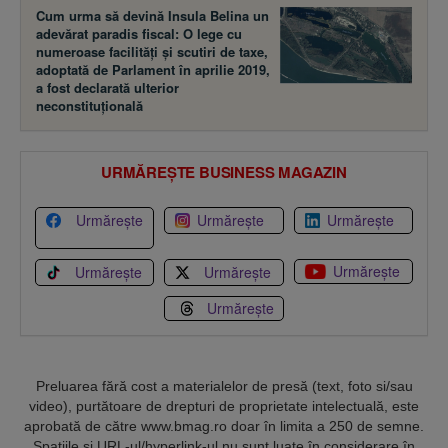
Cum urma să devină Insula Belina un
adevărat paradis fiscal: O lege cu
numeroase facilităţi şi scutiri de taxe,
adoptată de Parlament în aprilie 2019,
a fost declarată ulterior
neconstituţională
URMĂREȘTE BUSINESS MAGAZIN
Urmărește
Urmărește
Urmărește
Urmărește
Urmărește
Urmărește
Urmărește
Preluarea fără cost a materialelor de presă (text, foto si/sau
video), purtătoare de drepturi de proprietate intelectuală, este
aprobată de către www.bmag.ro doar în limita a 250 de semne.
Spaţiile şi URL-ul/hyperlink-ul nu sunt luate în considerare în