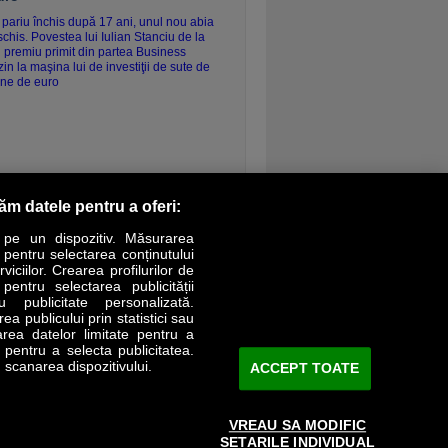
ontinuarea
răm datele pentru a oferi:
 pe un dispozitiv. Măsurarea
r pentru selectarea conținutului
iciilor. Crearea profilurilor de
 pentru selectarea publicității
LIFESTYLE
SPECIAL
OPINII
u publicitate personalizată.
a publicului prin statistici sau
area datelor limitate pentru a
Revista Business Magazin
e pentru a selecta publicitatea.
 scanarea dispozitivului.
ACCEPT TOATE
Abonează-te şi primeşte revista acasă
saptămânal
VREAU SA MODIFIC
Discount:
15%
SETARILE INDIVIDUAL