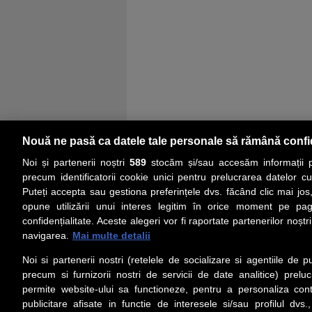
Nouă ne pasă ca datele tale personale să rămână confi
Noi și partenerii noștri
589
stocăm și/sau accesăm informații pe
precum identificatorii cookie unici pentru prelucrarea datelor c
Puteți accepta sau gestiona preferințele dvs. făcând clic mai jos,
PRIMA PAGINĂ
ACTUALITATE
CO
opune utilizării unui interes legitim în orice moment pe pag
confidențialitate. Aceste alegeri vor fi raportate partenerilor noștr
navigarea.
Mai multe detalii
Social
Link-
Noi si partenerii nostri (retelele de socializare si agentiile de p
Z
iarul 
Urmareste-ne pe Facebook
precum si furnizorii nostri de servicii de date analitice) prel
Despre
permite website-ului sa functioneze, pentru a personaliza conti
Contac
publicitare afisate in functie de interesele si/sau profilul dvs