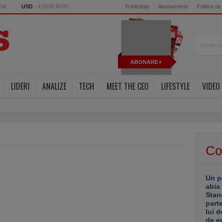
RON
USD
- 4.5595 RON
Publicitate
Abonamente
Politica de
ABONARE
LIDERI
ANALIZE
TECH
MEET THE CEO
LIFESTYLE
VIDEO
Co
Un p
abia
Stan
part
lui d
de e