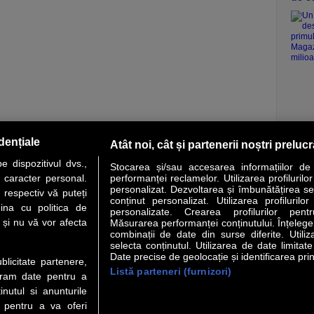
vezi c
dențiale
Atât noi, cât și partenerii noștri preluc
 dispozitivul dvs.,
Stocarea și/sau accesarea informațiilor de
u caracter personal.
performanței reclamelor. Utilizarea profilurilo
personalizat. Dezvoltarea și îmbunătățirea serv
 respectiv vă puteți
conținut personalizat. Utilizarea profilurilor
VER STORY
LIDERI
ANALIZE
HI-TECH
MEET THE CEO
ina cu politica de
personalizate. Crearea profilurilor pentr
i și nu vă vor afecta
Măsurarea performanței conținutului. Înțelegere
combinații de date din surse diferite. Utiliz
uri utile
Servicii
selecta conținutul. Utilizarea de date limitat
Date precise de geolocație și identificarea prin
ublicitate partenere,
Listă parteneri (furnizori)
Financiar
Politica de confidentialitate
Newsletter
ucram date pentru a
 Noi
Termeni si conditii
RSS
nutul si anunturile
t Redactie
About cookies
., pentru a va oferi