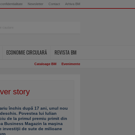
 confidentialitate
Newsletter
Contact
Arhiva BM
ECONOMIE CIRCULARĂ
REVISTA BM
Cataloage BM
Evenimente
ver story
ariu închis după 17 ani, unul nou
 deschis. Povestea lui Iulian
ciu de la primul premiu primit din
ea Business Magazin la maşina
e investiţii de sute de milioane
uro