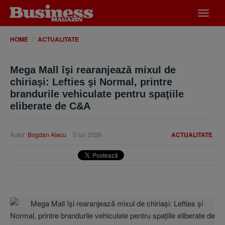
Desch
meniu
HOME
ACTUALITATE
Mega Mall îşi rearanjează mixul de
chiriaşi: Lefties şi Normal, printre
brandurile vehiculate pentru spaţiile
eliberate de C&A
Autor:
Bogdan Alecu
3 iun 2026
ACTUALITATE