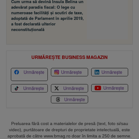
Cum urma să devină Insula Belina un
adevărat paradis fiscal: O lege cu
numeroase facilităţi şi scutiri de taxe,
adoptată de Parlament în aprilie 2019,
a fost declarată ulterior
neconstituţională
URMĂREȘTE BUSINESS MAGAZIN
Urmărește
Urmărește
Urmărește
Urmărește
Urmărește
Urmărește
Urmărește
Preluarea fără cost a materialelor de presă (text, foto si/sau
video), purtătoare de drepturi de proprietate intelectuală, este
aprobată de către www.bmag.ro doar în limita a 250 de semne.