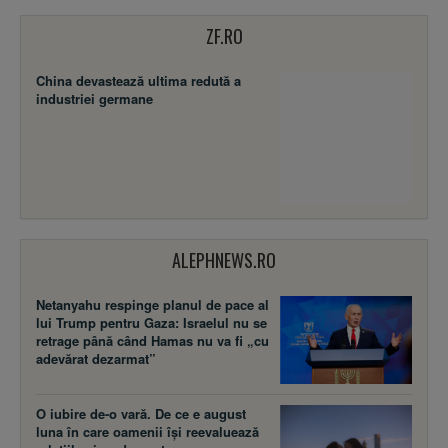
ZF.RO
China devastează ultima redută a
industriei germane
ALEPHNEWS.RO
Netanyahu respinge planul de pace al
lui Trump pentru Gaza: Israelul nu se
retrage până când Hamas nu va fi „cu
adevărat dezarmat”
O iubire de-o vară. De ce e august
luna în care oamenii își reevaluează