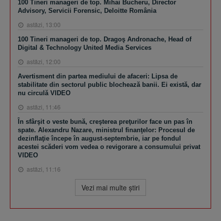
100 Tineri manageri de top. Mihai Bucheru, Director
Advisory, Servicii Forensic, Deloitte România
astăzi, 13:00
100 Tineri manageri de top. Dragoş Andronache, Head of
Digital & Technology United Media Services
astăzi, 12:00
Avertisment din partea mediului de afaceri: Lipsa de
stabilitate din sectorul public blochează banii. Ei există, dar
nu circulă VIDEO
astăzi, 11:46
În sfârşit o veste bună, creşterea preţurilor face un pas în
spate. Alexandru Nazare, ministrul finanţelor: Procesul de
dezinflaţie începe în august-septembrie, iar pe fondul
acestei scăderi vom vedea o revigorare a consumului privat
VIDEO
astăzi, 11:16
Vezi mai multe ştiri