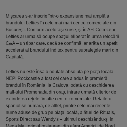
Mişcarea s-ar înscrie într-o expansiune mai amplă a
brandului Lefties în cele mai mari centre comerciale din
Bucureşti. Conform aceloraşi surse, şi în AFI Cotroceni
Lefties ar urma să ocupe spaţiul eliberat în urma relocării
C&A – un tipar care, dacă se confirmă, ar arăta un apetit
accelerat al brandului Inditex pentru suprafeţele mari din
Capitală.
Lefties nu este însă o noutate absolută pe piaţa locală.
NEPI Rockcastle a fost cel care a adus în premieră
brandul în România, la Craiova, odată cu deschiderea
mall-ului Promenada din oraş, intrare urmată ulterior de
extinderea reţelei în alte centre comerciale. Retailerul
spaniol se numără, de altfel, printre cele mai recente
nume aduse de grup pe piaţa locală, alături de Rituals,
Sports Direct sau Wendy's – ultimul deschizându-şi în
Mega Mall primul restaurant din afara Americii de Nord.