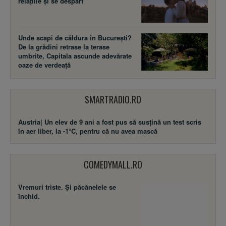
relațiile și se despart
Unde scapi de căldura în București?
De la grădini retrase la terase
umbrite, Capitala ascunde adevărate
oaze de verdeață
SMARTRADIO.RO
Austria| Un elev de 9 ani a fost pus să susţină un test scris
în aer liber, la -1°C, pentru că nu avea mască
COMEDYMALL.RO
Vremuri triste. Şi păcănelele se
închid.