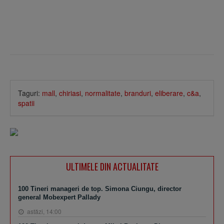
Taguri:
mall
,
chiriasi
,
normalitate
,
branduri
,
eliberare
,
c&a
,
spatii
ULTIMELE DIN ACTUALITATE
100 Tineri manageri de top. Simona Ciungu, director
general Mobexpert Pallady
astăzi, 14:00