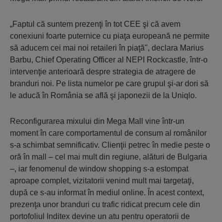
„Faptul că suntem prezenţi în tot CEE şi că avem
conexiuni foarte puternice cu piaţa europeană ne permite
să aducem cei mai noi retaileri în piaţă", declara Marius
Barbu, Chief Operating Officer al NEPI Rockcastle, într-o
intervenţie anterioară despre strategia de atragere de
branduri noi. Pe lista numelor pe care grupul şi-ar dori să
le aducă în România se află şi japonezii de la Uniqlo.
Reconfigurarea mixului din Mega Mall vine într-un
moment în care comportamentul de consum al românilor
s-a schimbat semnificativ. Clienţii petrec în medie peste o
oră în mall – cel mai mult din regiune, alături de Bulgaria
–, iar fenomenul de window shopping s-a estompat
aproape complet, vizitatorii venind mult mai targetaţi,
după ce s-au informat în mediul online. În acest context,
prezenţa unor branduri cu trafic ridicat precum cele din
portofoliul Inditex devine un atu pentru operatorii de