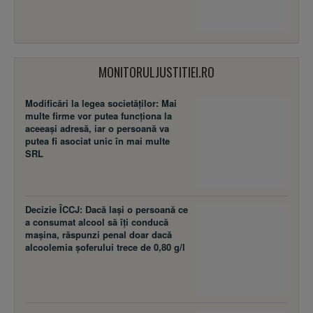
MONITORULJUSTITIEI.RO
Modificări la legea societăţilor: Mai
multe firme vor putea funcţiona la
aceeaşi adresă, iar o persoană va
putea fi asociat unic în mai multe
SRL
Decizie ÎCCJ: Dacă laşi o persoană ce
a consumat alcool să îţi conducă
maşina, răspunzi penal doar dacă
alcoolemia şoferului trece de 0,80 g/l