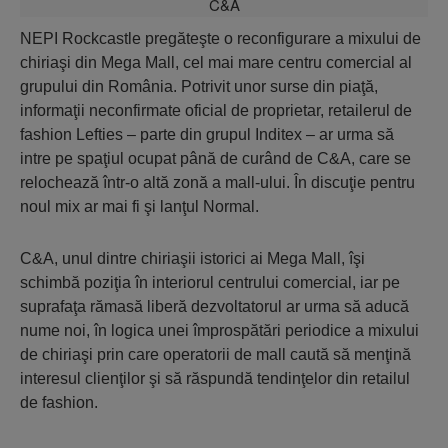
NEPI Rockcastle pregăteşte o reconfigurare a mixului de
chiriaşi din Mega Mall, cel mai mare centru comercial al
grupului din România. Potrivit unor surse din piaţă,
informaţii neconfirmate oficial de proprietar, retailerul de
fashion Lefties – parte din grupul Inditex – ar urma să
intre pe spaţiul ocupat până de curând de C&A, care se
relochează într-o altă zonă a mall-ului. În discuţie pentru
noul mix ar mai fi şi lanţul Normal.
C&A, unul dintre chiriaşii istorici ai Mega Mall, îşi
schimbă poziţia în interiorul centrului comercial, iar pe
suprafaţa rămasă liberă dezvoltatorul ar urma să aducă
nume noi, în logica unei împrospătări periodice a mixului
de chiriaşi prin care operatorii de mall caută să menţină
interesul clienţilor şi să răspundă tendinţelor din retailul
de fashion.