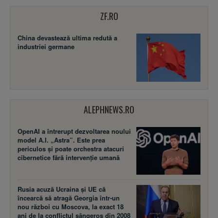
ZF.RO
China devastează ultima redută a
industriei germane
ALEPHNEWS.RO
OpenAI a întrerupt dezvoltarea noului
model A.I. „Astra”. Este prea
periculos și poate orchestra atacuri
cibernetice fără intervenție umană
Rusia acuză Ucraina şi UE că
încearcă să atragă Georgia într-un
nou război cu Moscova, la exact 18
ani de la conflictul sângeros din 2008