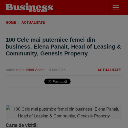
Desch
meniu
HOME
ACTUALITATE
100 Cele mai puternice femei din
business. Elena Panait, Head of Leasing &
Community, Genesis Property
Autor:
Ioana Mihai-Andrei
3 iun 2026
ACTUALITATE
Carte de vizită: