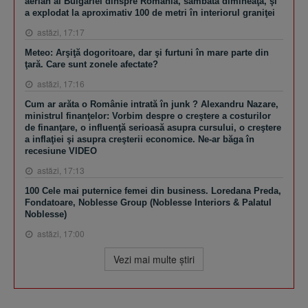
aerian al Bulgariei dinspre România, sâmbătă dimineaţă, şi
a explodat la aproximativ 100 de metri în interiorul graniţei
astăzi, 17:17
Meteo: Arşiţă dogoritoare, dar şi furtuni în mare parte din
ţară. Care sunt zonele afectate?
astăzi, 17:16
Cum ar arăta o Românie intrată în junk ? Alexandru Nazare,
ministrul finanţelor: Vorbim despre o creştere a costurilor
de finanţare, o influenţă serioasă asupra cursului, o creştere
a inflaţiei şi asupra creşterii economice. Ne-ar băga în
recesiune VIDEO
astăzi, 17:13
100 Cele mai puternice femei din business. Loredana Preda,
Fondatoare, Noblesse Group (Noblesse Interiors & Palatul
Noblesse)
astăzi, 17:00
Vezi mai multe ştiri