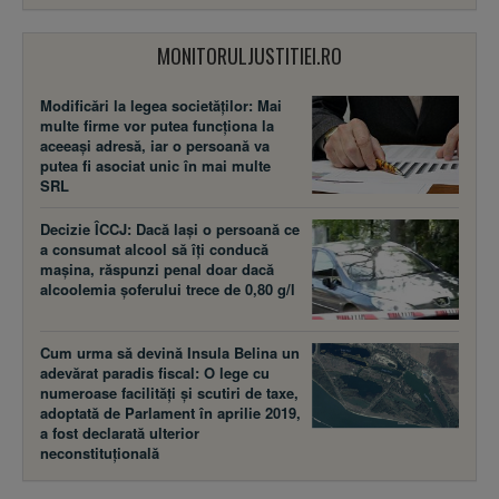
MONITORULJUSTITIEI.RO
Modificări la legea societăţilor: Mai
multe firme vor putea funcţiona la
aceeaşi adresă, iar o persoană va
putea fi asociat unic în mai multe
SRL
Decizie ÎCCJ: Dacă laşi o persoană ce
a consumat alcool să îţi conducă
maşina, răspunzi penal doar dacă
alcoolemia şoferului trece de 0,80 g/l
Cum urma să devină Insula Belina un
adevărat paradis fiscal: O lege cu
numeroase facilităţi şi scutiri de taxe,
adoptată de Parlament în aprilie 2019,
a fost declarată ulterior
neconstituţională