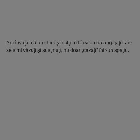
Am învăţat că un chiriaş mulţumit înseamnă angajaţi care
se simt văzuţi şi susţinuţi, nu doar „cazaţi” într-un spaţiu.