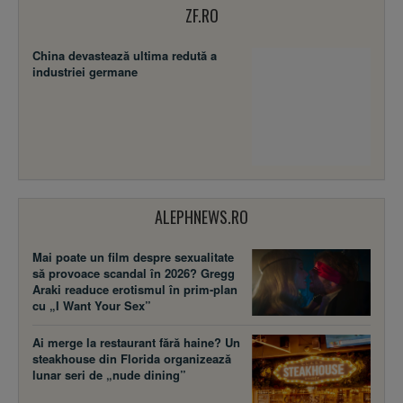
ZF.RO
China devastează ultima redută a
industriei germane
ALEPHNEWS.RO
Mai poate un film despre sexualitate
să provoace scandal în 2026? Gregg
Araki readuce erotismul în prim-plan
cu „I Want Your Sex”
Ai merge la restaurant fără haine? Un
steakhouse din Florida organizează
lunar seri de „nude dining”