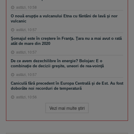
astăzi, 10:58
O nouă erupţie a vulcanului Etna cu fântâni de lavă şi nor
vulcanic
astăzi, 10:57
Şomajul este în creştere în Franţa. Ţara nu a mai avut o rată
atât de mare din 2020
astăzi, 10:57
De ce avem dezechilibre în energie? Bolojan: E o
combinaţie de decizii greşite, uneori de rea-voinţă
astăzi, 10:57
Caniculă fără precedent în Europa Centrală şi de Est. Au fost
doborâte noi recorduri de temperatură
astăzi, 10:56
Vezi mai multe ştiri