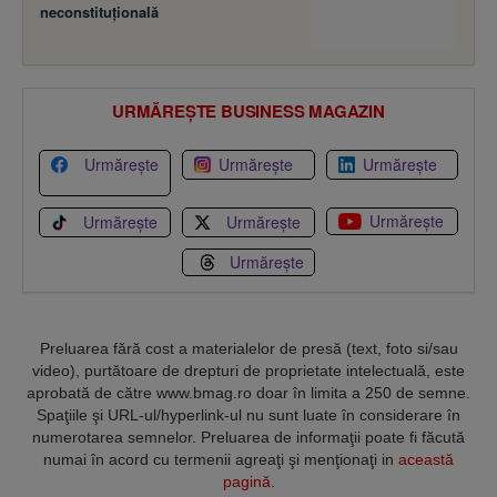
neconstituţională
URMĂREȘTE BUSINESS MAGAZIN
Urmărește
Urmărește
Urmărește
Urmărește
Urmărește
Urmărește
Urmărește
Preluarea fără cost a materialelor de presă (text, foto si/sau
video), purtătoare de drepturi de proprietate intelectuală, este
aprobată de către www.bmag.ro doar în limita a 250 de semne.
Spaţiile şi URL-ul/hyperlink-ul nu sunt luate în considerare în
numerotarea semnelor. Preluarea de informaţii poate fi făcută
numai în acord cu termenii agreaţi şi menţionaţi in
această
pagină
.