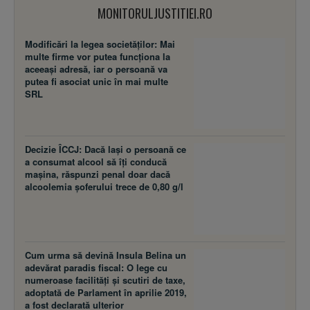
MONITORULJUSTITIEI.RO
Modificări la legea societăţilor: Mai
multe firme vor putea funcţiona la
aceeaşi adresă, iar o persoană va
putea fi asociat unic în mai multe
SRL
Decizie ÎCCJ: Dacă laşi o persoană ce
a consumat alcool să îţi conducă
maşina, răspunzi penal doar dacă
alcoolemia şoferului trece de 0,80 g/l
Cum urma să devină Insula Belina un
adevărat paradis fiscal: O lege cu
numeroase facilităţi şi scutiri de taxe,
adoptată de Parlament în aprilie 2019,
a fost declarată ulterior