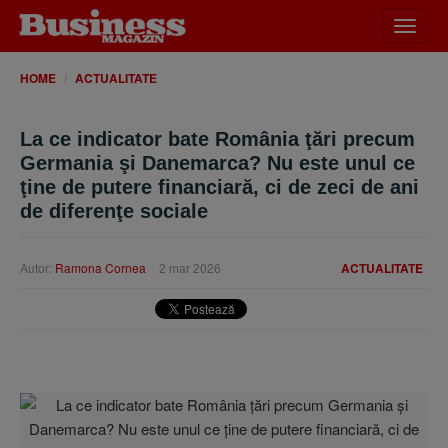
Desch
meniu
HOME
ACTUALITATE
La ce indicator bate România ţări precum
Germania şi Danemarca? Nu este unul ce
ţine de putere financiară, ci de zeci de ani
de diferenţe sociale
Autor:
Ramona Cornea
2 mar 2026
ACTUALITATE