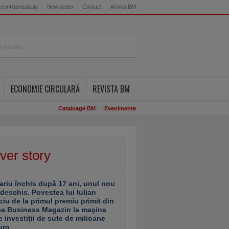
 confidentialitate
Newsletter
Contact
Arhiva BM
ECONOMIE CIRCULARĂ
REVISTA BM
Cataloage BM
Evenimente
ver story
ariu închis după 17 ani, unul nou
 deschis. Povestea lui Iulian
ciu de la primul premiu primit din
ea Business Magazin la maşina
e investiţii de sute de milioane
uro