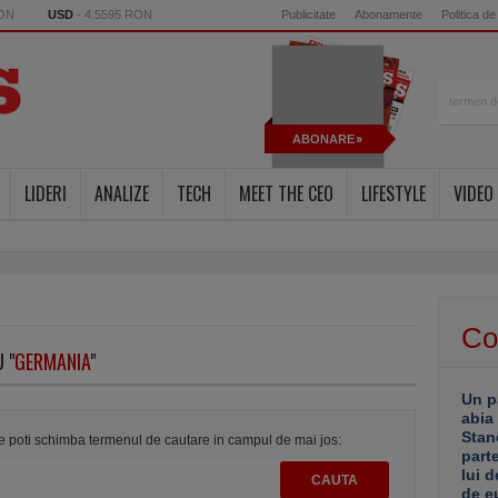
RON
USD
- 4.5595 RON
Publicitate
Abonamente
Politica de
ABONARE
LIDERI
ANALIZE
TECH
MEET THE CEO
LIFESTYLE
VIDEO
Co
 "
GERMANIA
"
Un p
abia
Stan
te poti schimba termenul de cautare in campul de mai jos:
part
lui d
de e