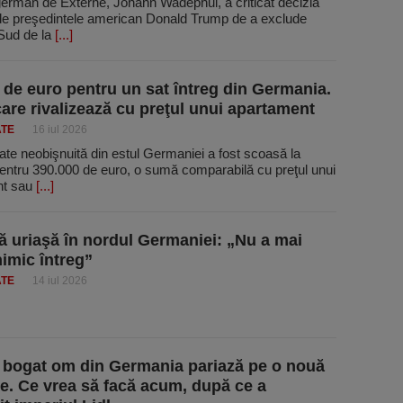
german de Externe, Johann Wadephul, a criticat decizia
de preşedintele american Donald Trump de a exclude
 Sud de la
[...]
 de euro pentru un sat întreg din Germania.
care rivalizează cu preţul unui apartament
ATE
16 iul 2026
ate neobişnuită din estul Germaniei a fost scoasă la
entru 390.000 de euro, o sumă comparabilă cu preţul unui
nt sau
[...]
ă uriaşă în nordul Germaniei: „Nu a mai
imic întreg”
ATE
14 iul 2026
 bogat om din Germania pariază pe o nouă
ie. Ce vrea să facă acum, după ce a