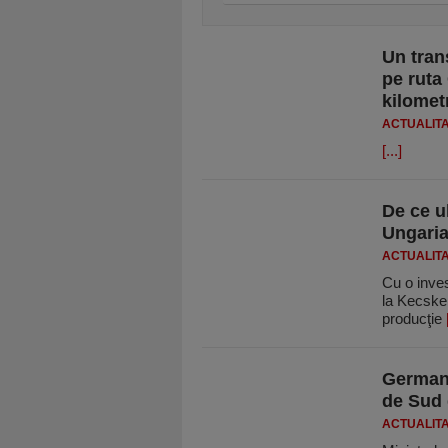
Un tran
pe ruta
kilomet
ACTUALIT
[...]
De ce u
Ungaria
ACTUALIT
Cu o inves
la Kecske
producţie
Germani
de Sud 
ACTUALIT