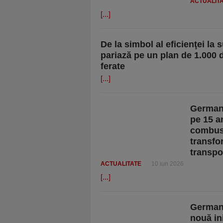
ACTUALIT
[...]
De la simbol al eficienţei l
pariază pe un plan de 1.000 
ferate
[...]
Germani
pe 15 an
combusti
transfo
transpo
ACTUALITATE
10 iun 2026
[...]
Germani
nouă in