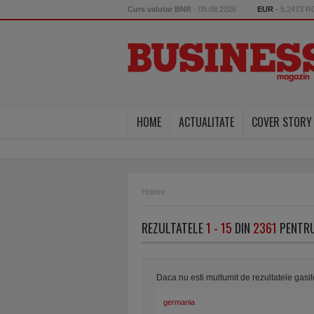
Curs valutar BNR
- 09.08.2026
EUR
- 5.2473 
HOME
ACTUALITATE
COVER STORY
Home
REZULTATELE
1 - 15
DIN
2361
PENTRU
Daca nu esti multumit de rezultatele gasi