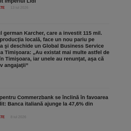
t imperiul Lidl
ATE
13 iul 2026
l german Karcher, care a investit 115 mil.
 producţia locală, face un nou pariu pe
 şi deschide un Global Business Service
la Timişoara: „Au existat mai multe astfel de
 în Timişoara, iar unele au renunţat, aşa că
v angajaţii”
 pentru Commerzbank se înclină în favoarea
it: Banca italiană ajunge la 47,6% din
ATE
8 iul 2026