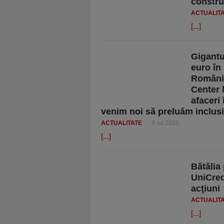
construi
ACTUALIT
[...]
Gigantu
euro în
România
Center 
afaceri
venim noi să preluăm inclusi
ACTUALITATE
8 iul 2026
[...]
Bătălia
UniCred
acţiuni
ACTUALIT
[...]