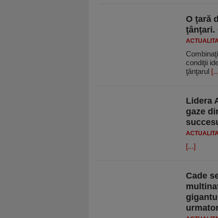
O ţară 
ţânţari
ACTUALIT
Combinaţi
condiţii i
ţânţarul
[..
Lidera 
gaze di
succesu
ACTUALIT
[...]
Cade se
multina
gigantul
urmator