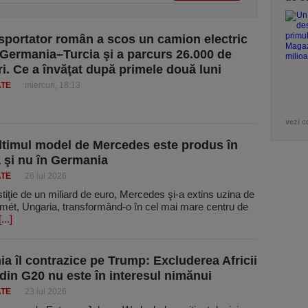
sportator român a scos un camion electric
 Germania–Turcia şi a parcurs 26.000 de
ri. Ce a învăţat după primele două luni
ATE
miercuri, 18:13
vezi c
ltimul model de Mercedes este produs în
 şi nu în Germania
ATE
26 iul 2026
tiţie de un miliard de euro, Mercedes şi-a extins uzina de
mét, Ungaria, transfor­mând-o în cel mai mare centru de
[...]
a îl contrazice pe Trump: Excluderea Africii
din G20 nu este în interesul nimănui
ATE
23 iul 2026