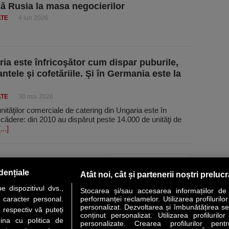
ă Rusia la masa negocierilor
ATE
4 iun 2026
ria este înfricoşător cum dispar puburile,
ntele şi cofetăriile. Şi în Germania este la
ATE
30 mai 2026
ităţilor comerciale de catering din Ungaria este în
cădere: din 2010 au dispărut peste 14.000 de unităţi de
[...]
PAGINA URMĂTOARE »
dențiale
Atât noi, cât și partenerii noștri preluc
 dispozitivul dvs.,
Stocarea și/sau accesarea informațiilor de
u caracter personal.
performanței reclamelor. Utilizarea profilurilo
personalizat. Dezvoltarea și îmbunătățirea serv
 respectiv vă puteți
conținut personalizat. Utilizarea profilurilor
VER STORY
LIDERI
ANALIZE
HI-TECH
MEET THE CEO
ina cu politica de
personalizate. Crearea profilurilor pentr