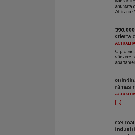
Ministrul 
anunţată 
Africa de
390.000
Oferta 
ACTUALIT
O propriet
vânzare p
apartame
Grindin
rămas n
ACTUALIT
[...]
Cel mai
industr