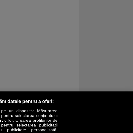
răm datele pentru a oferi:
 pe un dispozitiv. Măsurarea
r pentru selectarea conținutului
iciilor. Crearea profilurilor de
 pentru selectarea publicității
LIFESTYLE
SPECIAL
OPINII
u publicitate personalizată.