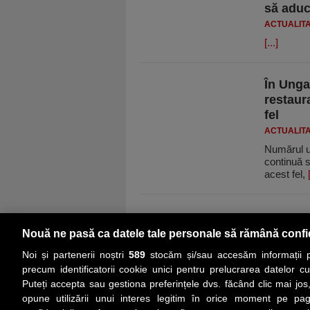
să aduc
ACTUALIT
[...]
În Unga
restaura
fel
ACTUALIT
Numărul un
continuă s
acest fel,
Nouă ne pasă ca datele tale personale să rămână confi
Noi și partenerii noștri
589
stocăm și/sau accesăm informații pe
precum identificatorii cookie unici pentru prelucrarea datelor c
Puteți accepta sau gestiona preferințele dvs. făcând clic mai jos,
PRIMA PAGINĂ
ACTUALITATE
CO
opune utilizării unui interes legitim în orice moment pe pag