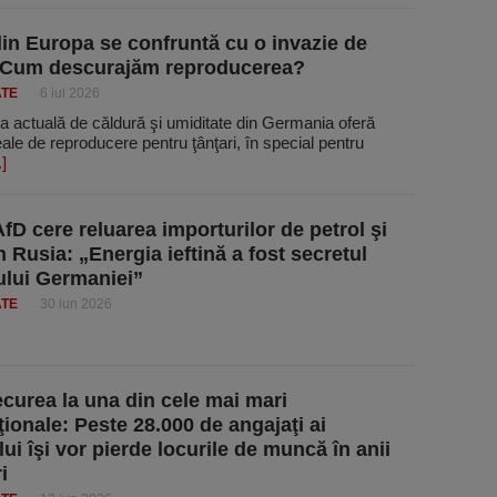
din Europa se confruntă cu o invazie de
. Cum descurajăm reproducerea?
ATE
6 iul 2026
a actuală de căldură şi umiditate din Germania oferă
deale de reproducere pentru ţânţari, în special pentru
.]
AfD cere reluarea importurilor de petrol şi
n Rusia: „Energia ieftină a fost secretul
lui Germaniei”
ATE
30 iun 2026
curea la una din cele mai mari
ţionale: Peste 28.000 de angajaţi ai
ui îşi vor pierde locurile de muncă în anii
i