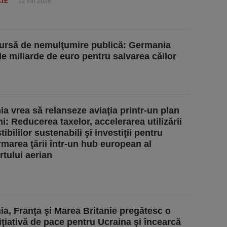
ATE
12 iun 2026
a sursă de nemulţumire publică: Germania
de miliarde de euro pentru salvarea căilor
a vrea să relanseze aviaţia printr-un plan
i: Reducerea taxelor, accelerarea utilizării
bililor sustenabili şi investiţii pentru
rmarea ţării într-un hub european al
rtului aerian
a, Franţa şi Marea Britanie pregătesc o
iţiativă de pace pentru Ucraina şi încearcă