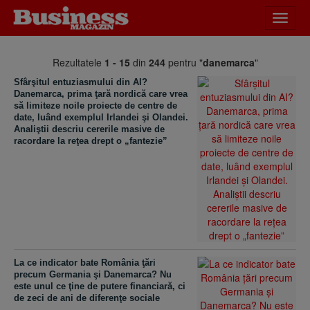
Desch
meniu
Rezultatele
1 - 15
din
244
pentru "
danemarca
"
Sfârşitul entuziasmului din AI?
Danemarca, prima ţară nordică care vrea
să limiteze noile proiecte de centre de
date, luând exemplul Irlandei şi Olandei.
Analiştii descriu cererile masive de
racordare la reţea drept o „fantezie”
La ce indicator bate România ţări
precum Germania şi Danemarca? Nu
este unul ce ţine de putere financiară, ci
de zeci de ani de diferenţe sociale